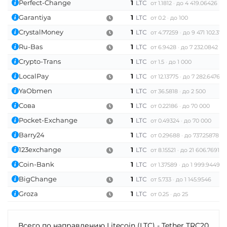
Perfect-Change
1
LTC
от 1.1812
до 4 419.06426
Garantiya
1
LTC
от 0.2
до 100
CrystalMoney
1
LTC
от 4.77259
до 9 471 102.370
Ru-Bas
1
LTC
от 6.9428
до 7 232.0842
Crypto-Trans
1
LTC
от 1.5
до 1 000
LocalPay
1
LTC
от 12.13775
до 7 282.64765
YaObmen
1
LTC
от 36.5818
до 2 500
Сова
1
LTC
от 0.22186
до 70 000
Pocket-Exchange
1
LTC
от 0.49324
до 70 000
Barry24
1
LTC
от 0.29688
до 737.25878
123exchange
1
LTC
от 8.15521
до 21 606.7691
Coin-Bank
1
LTC
от 1.37589
до 1 999.94496
BigChange
1
LTC
от 5.733
до 1 145.9546
Groza
1
LTC
от 0.25
до 25
Всего по направлению Litecoin (LTC) - Tether TRC20