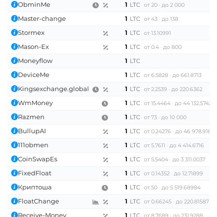
ObminMe
1
LTC
от 20
до 2 000
Master-change
1
LTC
от 43
до 138
Stormex
1
LTC
от 13.10991
Mason-Ex
1
LTC
от 0.4
до 800
Moneyflow
1
LTC
DeviceMe
1
LTC
от 6.5828
до 661.8713
Kingsexchange.global
1
LTC
от 2.2539
до 220.6362
WmMoney
1
LTC
от 15.4464
до 44 132.57425
Razmen
1
LTC
от 73
до 10 000
BullupAI
1
LTC
от 0.24276
до 46 978.9166
111obmen
1
LTC
от 5.7611
до 4 414.6716
CoinSwapEs
1
LTC
от 5.5404
до 3 311.0037
FixedFloat
1
LTC
от 0.14352
до 12.71899
Криптоша
1
LTC
от 50
до 5 519.68984
FloatChange
1
LTC
от 0.66245
до 220.81587
Receive-Money
1
LTC
от 8.7689
до 231.9288