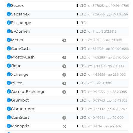
Secrex
1
LTC
от 3.17825
до 10 594.1795
Sapsanex
1
LTC
от 2.29346
до 573.36556
El-change
1
LTC
E-Obmen
1
LTC
от 1
до 3 213.5916
Metka
1
LTC
от 0.13851
до 70 000
ComCash
1
LTC
от 3.14725
до 10 490.82609
ProstovCash
1
LTC
от 4.62289
до 2 670 000
Депо
1
LTC
от 0.20803
до 70 000
Xchange
1
LTC
от 4.62656
до 266 000
IziBtc
1
LTC
от 3
до 3 000
AbsolutExchange
1
LTC
от 0.92336
до 85.20985
Grumbot
1
LTC
от 0.69743
до 46.49508
Obmen-pro
1
LTC
от 0.27992
до 46.65267
CoinStart
1
LTC
от 0.46981
до 70 000
Monopriz
1
LTC
от 0.4714
до 4.71402