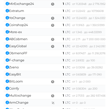
MirExchange24
1
LTC
от 11.20348
до 2 776.19521
Extratum
1
LTC
от 0.22412
до 107.96618
YoChange
1
LTC
от 13.24033
до 1 324.03332
Coinshop24
1
LTC
от 11.9163
до 1 350.51399
More-ex
1
LTC
от 1.345
до 448.33399
ABCobmen
1
LTC
от 2.71
до 7 200 000 000
EasyGlobal
1
LTC
от 22.42093
до 2 242.093
ObmenoFF
1
LTC
от 8.97457
до 11 218.2076
F-change
1
LTC
от 2.6932
до 100
Zveno
1
LTC
от 0.13018
до 39.05392
EasyBit
1
LTC
от 0.65839
до 171 090
BitLoom
1
LTC
от 1
до 2 000
Coinfy
1
LTC
от 0.56304
до 200
Multixchange
1
LTC
от 2.71313
до 282 937.45668
ArmChange
1
LTC
от 0
до 0