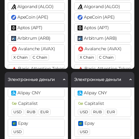
Algorand (ALGO)
Algorand (ALGO)
ApeCoin (APE)
ApeCoin (APE)
Aptos (APT)
Aptos (APT)
Arbitrum (ARB)
Arbitrum (ARB)
Avalanche (AVAX)
Avalanche (AVAX)
X Chain
C Chain
X Chain
C Chain
Basic Attention Token (BAT)
Basic Attention Token (B
ERC20
ERC20
Электронные деньги
Электронные деньги
Binance Coin (BNB)
BEAM
Alipay CNY
Alipay CNY
BEP20
BEP2
Binance Coin (BNB)
Capitalist
Capitalist
Bitcoin (BTC)
BEP20
BEP2
ERC20
USD
RUB
EUR
USD
RUB
EUR
BTC
BEP20
Lightning
Bitcoin (BTC)
Epay
Epay
OP
ARB
AVAXC
BTC
BEP20
Lightning
USD
USD
OP
ARB
AVAXC
Bitcoin Cash (BCH)