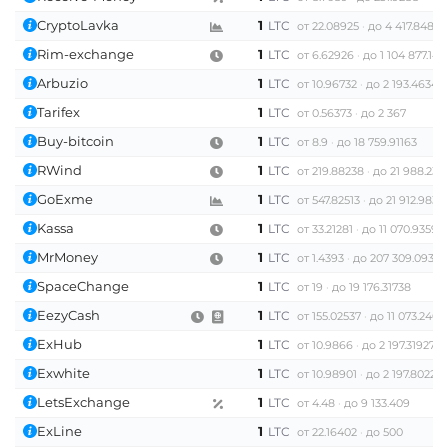
CryptoLavka
1
LTC
от 22.08925
до 4 417.84899
Rim-exchange
1
LTC
от 6.62926
до 1 104 877.148
Arbuzio
1
LTC
от 10.96732
до 2 193.46348
Tarifex
1
LTC
от 0.56373
до 2 367
Buy-bitcoin
1
LTC
от 8.9
до 18 759.91163
RWind
1
LTC
от 219.88238
до 21 988.238
GoExme
1
LTC
от 547.82513
до 21 912.9834
Kassa
1
LTC
от 33.21281
до 11 070.93591
MrMoney
1
LTC
от 1.4393
до 207 309.09345
SpaceChange
1
LTC
от 19
до 19 176.31738
EezyCash
1
LTC
от 155.02537
до 11 073.2406
ExHub
1
LTC
от 10.9866
до 2 197.31927
Exwhite
1
LTC
от 10.98901
до 2 197.8022
LetsExchange
1
LTC
от 4.48
до 9 133.409
ExLine
1
LTC
от 22.16402
до 500