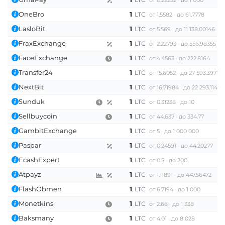
OneBro
1
LTC
от 1.5582
до 61.7778
LasloBit
1
LTC
от 5.569
до 11 138.00146
FraxExchange
1
LTC
от 2.22793
до 556.98355
FaceExchange
1
LTC
от 4.4563
до 222.8164
Transfer24
1
LTC
от 15.6052
до 27 593.3971
NextBit
1
LTC
от 16.71984
до 22 293.11433
Sunduk
1
LTC
от 0.31238
до 10
Sellbuycoin
1
LTC
от 44.637
до 334.77
GambitExchange
1
LTC
от 5
до 1 000 000
Paspar
1
LTC
от 0.24591
до 44.20277
EcashExpert
1
LTC
от 0.5
до 200
Atpayz
1
LTC
от 1.11891
до 447.56472
FlashObmen
1
LTC
от 6.7194
до 1 000
Monetkins
1
LTC
от 2.68
до 1 338
Baksmany
1
LTC
от 4.01
до 8 028