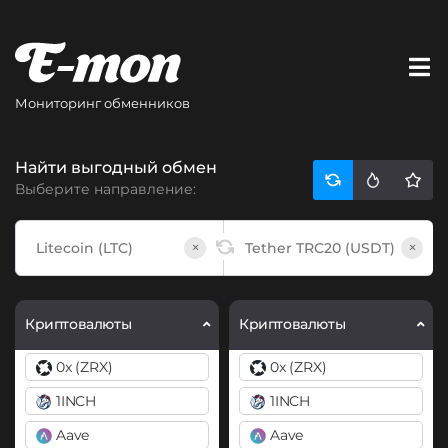
Мониторинг обменников
Найти выгодный обмен
Выберите направление:
×
×
Криптовалюты
Криптовалюты
0x (ZRX)
0x (ZRX)
1INCH
1INCH
Aave
Aave