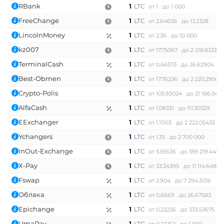
RBank
1
LTC
от 1
до 1 000
FreeChange
1
LTC
от 2.64656
до 13.2328
LincolnMoney
1
LTC
от 2.36
до 10 000
kz007
1
LTC
от 17.75067
до 2 218.83332
TerminalCash
1
LTC
от 0.66573
до 26.62904
Best-Obmen
1
LTC
от 17.76236
до 2 220.29501
Crypto-Polis
1
LTC
от 105.93024
до 21 186.047
AlfaCash
1
LTC
от 1.08331
до 111.30329
EExchanger
1
LTC
от 1.11103
до 2 222.05433
Ychangers
1
LTC
от 1.35
до 2 700 000
InOut-Exchange
1
LTC
от 5.55636
до 189 219.4492
X-Pay
1
LTC
от 33.34395
до 11 114.64837
Fswap
1
LTC
от 2.904
до 7 294.3016
Облака
1
LTC
от 0.6669
до 26.67583
Epichange
1
LTC
от 0.22236
до 333.53675
UmaPay
1
LTC
от 0.22252
до 1 000