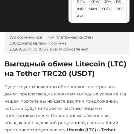
RON
KRW
JPY
BRL
Евразийский Банк KZT
Ак Барс Банк RUB
Kusama (KSM)
Maker (MKR)
INR
MXN
SGD
CNY
Карта Unionpay CNY
Альфа-Банк
Kyber Network (KNC)
ARS
Monero (XMR)
RUB
UAH
Карта UZCARD UZS
Lido DAO (LDO)
NEAR Protocol
CASH-IN RUB
Карта МИР RUB
×
Litecoin (LTC)
399 обменников
714 платежных систем
NEO
Беларусбанк BYN
50026 направлений обмена
Любой банк
Maker (MKR)
Notcoin (NOT)
2026-08-07 09:10:34 время обновления
ВТБ Банк RUB
USD
RUB
EUR
UAH
Monero (XMR)
ONDO
GBP
CNY
THB
TRY
Газпромбанк RUB
Выгодный обмен Litecoin (LTC)
NEAR Protocol
PLN
INR
VND
AED
Ontology (ONT)
на Tether TRC20 (USDT)
Евразийский Банк KZT
GEL
NZD
ARS
MXN
NEO
Optimism (OP)
ЕРИП Расчет BYN
МТС Банк RUB
Notcoin (NOT)
Существует множество обменников электронных
PancakeSwap (CAKE)
Карта Unionpay CNY
денег, предлагающих клиентам выгодные условия. На
Открытие RUB
ONDO
Pax Dollar (USDP)
нашем портале вы найдете десятки предложений,
Карта UZCARD UZS
ОТП Банк
Ontology (ONT)
ERC20
которые будут интересны частным лицам и
Карта МИР RUB
RUB
UAH
предпринимателям. Проверенные обменники,
Optimism (OP)
Pepe
обладающие надежной репутацией, в кратчайший
Любой банк
Ощадбанк UAH
PancakeSwap (CAKE)
Pol (ex-MATIC)
срок конвертируют валюту
Litecoin (LTC)
в
Tether
USD
RUB
EUR
UAH