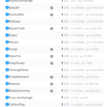
AltynExchange
1
LTC
от 0
до 112.91652
ipay24
1
LTC
от 3.39568
до 27 165.42385
DoctorBit
1
LTC
от 11.32141
до 22 642.82528
Roboex
1
LTC
от 0.43459
до 21 729.39068
RoyalCash
1
LTC
от 4.53175
до 2 200 000
Daeo
1
LTC
от 3.39923
до 45.32303
Murex
1
LTC
от 2.26982
до 1 134.90861
Swop
1
LTC
от 0.15927
до 70 000
Крипта
1
LTC
от 0.2
до 10 000
EasySwap
1
LTC
от 4.01
до 1 338
ChangeNow
1
LTC
от 6.61058
до 1 201.50429
OneMoment
1
LTC
от 0.22772
до 70 000
Ферма
1
LTC
от 0.3425
до 700 051
Blablamoney
1
LTC
от 4.57341
до 265 000
Fury-exchange
1
LTC
от 0.5
до 80
ColibriPay
1
LTC
от 2.59163
до 259.16338