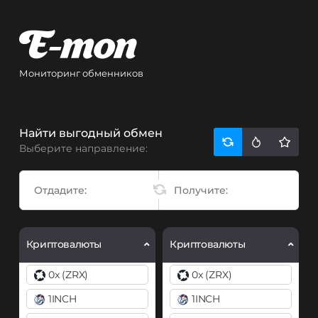
Мониторинг обменников
Найти выгодный обмен
Выберите направление:
Криптовалюты
Криптовалюты
0x (ZRX)
0x (ZRX)
1INCH
1INCH