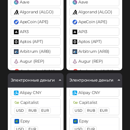
Aave
Aave
Algorand (ALGO)
Algorand (ALGO)
ApeCoin (APE)
ApeCoin (APE)
API3
API3
Aptos (APT)
Aptos (APT)
Arbitrum (ARB)
Arbitrum (ARB)
Augur (REP)
Augur (REP)
Avalanche (AVAX)
Avalanche (AVAX)
X Chain
C Chain
X Chain
C Chain
Электронные деньги
Электронные деньги
Axie Infinity (AXS)
Axie Infinity (AXS)
Alipay CNY
Alipay CNY
Balancer (BAL)
Balancer (BAL)
Capitalist
Capitalist
Band
Band
USD
RUB
EUR
USD
RUB
EUR
Basic Attention Token (BAT)
Basic Attention Token (B
Epay
Epay
BEP20
ERC20
BEP20
ERC20
USD
EUR
USD
EUR