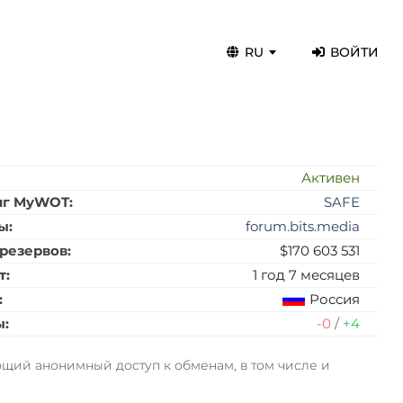
RU
ВОЙТИ
:
Активен
нг MyWOT:
SAFE
ы:
forum.bits.media
резервов:
$170 603 531
т:
1 год 7 месяцев
:
Россия
ы:
-0
/
+4
щий анонимный доступ к обменам, в том числе и