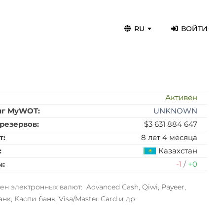
RU
ВОЙТИ
:
Активен
нг MyWOT:
UNKNOWN
резервов:
$3 631 884 647
т:
8 лет 4 месяца
:
Казахстан
ы:
-1
/
+0
н электронных валют: Advanced Cash, Qiwi, Payeer,
к, Каспи банк, Visa/Master Card и др.