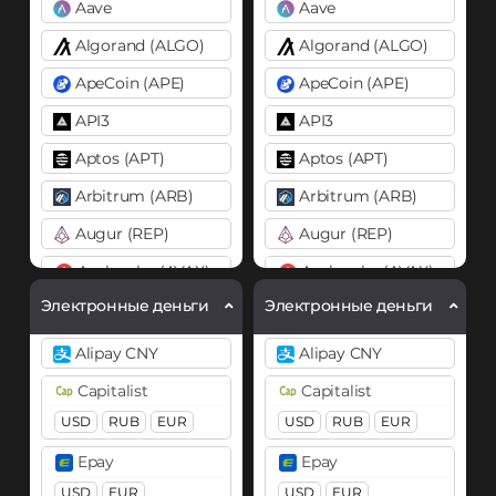
Aave
Aave
Algorand (ALGO)
Algorand (ALGO)
ApeCoin (APE)
ApeCoin (APE)
API3
API3
Aptos (APT)
Aptos (APT)
Arbitrum (ARB)
Arbitrum (ARB)
Augur (REP)
Augur (REP)
Avalanche (AVAX)
Avalanche (AVAX)
X Chain
C Chain
X Chain
C Chain
Электронные деньги
Электронные деньги
Axie Infinity (AXS)
Axie Infinity (AXS)
Alipay CNY
Alipay CNY
Balancer (BAL)
Balancer (BAL)
Capitalist
Capitalist
Band
Band
USD
RUB
EUR
USD
RUB
EUR
Basic Attention Token (BAT)
Basic Attention Token (B
Epay
Epay
BEP20
ERC20
BEP20
ERC20
USD
EUR
USD
EUR