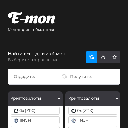
Мониторинг обменников
Найти выгодный обмен
Выберите направление:
Криптовалюты
Криптовалюты
0x (ZRX)
0x (ZRX)
1INCH
1INCH