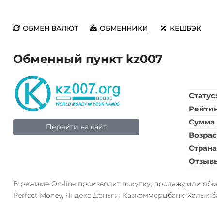
ОБМЕН ВАЛЮТ
ОБМЕННИКИ
КЕШБЭК
Обменный пункт kz007
Статус
Рейти
Сумма 
Перейти на сайт
Возрас
Страна
Отзыв
В режиме On-line производит покупку, продажу или обме
Perfect Money, Яндекс Деньги, Казкоммерцбанк, Халык бан