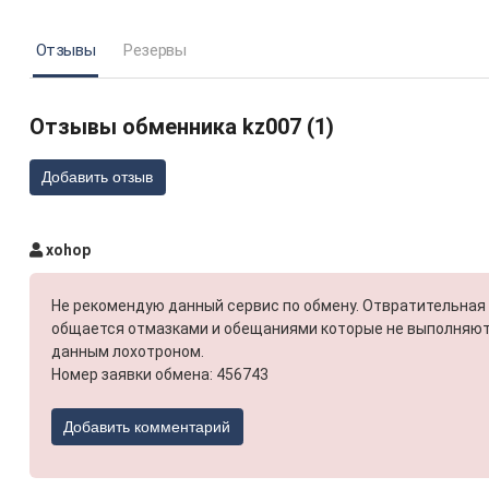
Отзывы
Резервы
Отзывы обменника kz007 (1)
Добавить отзыв
xohop
Не рекомендую данный сервис по обмену. Отвратительная 
общается отмазками и обещаниями которые не выполняютс
данным лохотроном.
Номер заявки обмена: 456743
Добавить комментарий
AT)