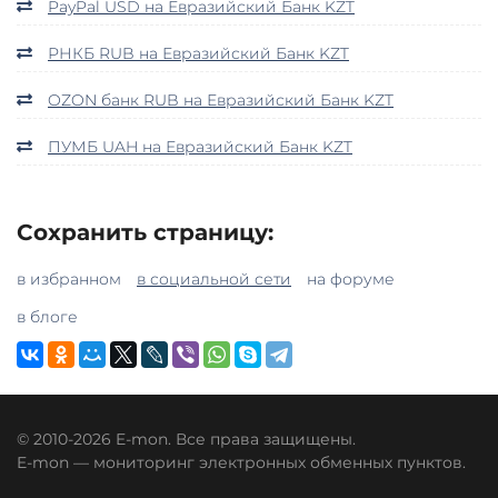
PayPal USD на Евразийский Банк KZT
РНКБ RUB на Евразийский Банк KZT
OZON банк RUB на Евразийский Банк KZT
ПУМБ UAH на Евразийский Банк KZT
Сохранить страницу:
в избранном
в социальной сети
на форуме
в блоге
© 2010-2026 E-mon. Все права защищены.
E-mon — мониторинг электронных обменных пунктов.