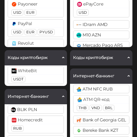
Payoneer
ePayCore
Bitcoin SV (BSV)
Cardano (ADA)
USD
EUR
USD
BitTorrent (BTT)
Chainlink (LINK)
PayPal
IDram AMD
ERC20
Cardano (ADA)
USD
EUR
PYUSD
M10 AZN
Cosmos (ATOM)
Chainlink (LINK)
Revolut
Mercado Pago ARS
BEP20
ERC20
Cronos (CRO)
EUR
USD
MoneyGo
Коды криптобирж
Коды криптобирж
Compound (COMP)
DAI
Skrill
USD
ERC20
Cosmos (ATOM)
WhiteBit
USD
EUR
Neteller
Интернет-банкинг
USDT
DASH
Curve (CRV)
Volet (AdvCash)
USD
EUR
ATM NFC RUB
Decentraland (MANA)
DAI
USD
EUR
KZT
NixMoney
Интернет-банкинг
ATM QR-код
ERC20
Dogecoin (DOGE)
Wise
USD
THB
VND
BRL
BLIK PLN
DOGE
USD
DASH
Payeer
Homecredit
Bank of Georgia GEL
Polkadot (DOT)
Zelle
Decentraland (MANA)
USD
EUR
RUB
DOT
USD
Bereke Bank KZT
Dogecoin (DOGE)
Payoneer