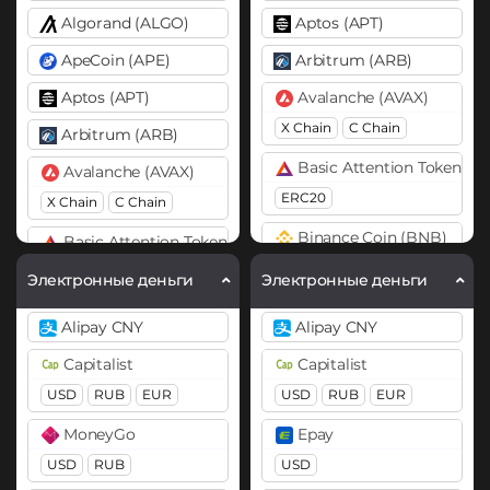
Algorand (ALGO)
Aptos (APT)
ApeCoin (APE)
Arbitrum (ARB)
Aptos (APT)
Avalanche (AVAX)
X Chain
C Chain
Arbitrum (ARB)
Basic Attention Token (B
Avalanche (AVAX)
ERC20
X Chain
C Chain
Binance Coin (BNB)
Basic Attention Token (BAT)
BEP20
BEP2
ERC20
Электронные деньги
Электронные деньги
Bitcoin (BTC)
Binance Coin (BNB)
Alipay CNY
Alipay CNY
BTC
BEP20
OP
BEP20
Capitalist
Capitalist
ARB
AVAXC
Bitcoin (BTC)
USD
RUB
EUR
USD
RUB
EUR
Bitcoin Cash (BCH)
BTC
BEP20
OP
MoneyGo
Epay
ARB
AVAXC
Bitcoin SV (BSV)
USD
RUB
USD
Bitcoin Cash (BCH)
BitTorrent (BTT)