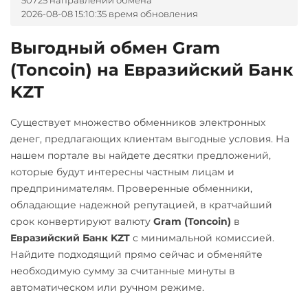
50725 направлений обмена
RUB
UAH
Qtum
2026-08-08 15:10:35 время обновления
Qtum
Ак Барс Банк RUB
РНКБ RUB
Ravencoin (RVN)
Ravencoin (RVN)
Альфа-Банк
Выгодный обмен Gram
Росбанк RUB
Ripple (XRP)
RUB
CASH-IN RUB
Ripple (XRP)
(Toncoin) на Евразийский Банк
Россельхоз банк RUB
Shib
Shib
Беларусбанк BYN
KZT
Русский Стандарт RUB
ERC20
BEP20
ERC20
BEP20
ВТБ Банк RUB
Существует множество обменников электронных
Сбербанк
Solana (SOL)
Solana (SOL)
Газпромбанк RUB
денег, предлагающих клиентам выгодные условия. На
RUB
StableUSD (USDS)
StableUSD (USDS)
нашем портале вы найдете десятки предложений,
×
Евразийский Банк KZT
СБП RUB
которые будут интересны частным лицам и
Starknet (STRK)
Starknet (STRK)
ЕРИП Расчет BYN
предпринимателям. Проверенные обменники,
Тинькофф
Stellar (XLM)
Stellar (XLM)
Карта Unionpay CNY
обладающие надежной репутацией, в кратчайший
RUB
срок конвертируют валюту
Gram (Toncoin)
в
Sui
Sui
Карта UZCARD UZS
Евразийский Банк KZT
с минимальной комиссией.
УкрСиббанк UAH
Sushi
Sushi
Карта МИР RUB
Найдите подходящий прямо сейчас и обменяйте
Центр Кредит KZT
Synthetix (SNX)
необходимую сумму за считанные минуты в
Terra (LUNA)
Любой банк
автоматическом или ручном режиме.
Элкарт KGS
Terra (LUNA)
USD
RUB
EUR
UAH
Tether (USDT)