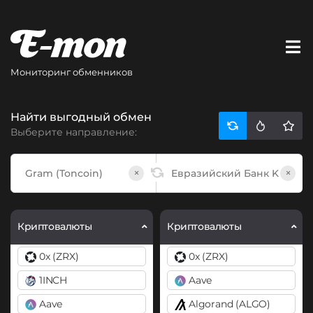
Мониторинг обменников
Найти выгодный обмен
Выберите направление:
×
×
Криптовалюты
Криптовалюты
0x (ZRX)
0x (ZRX)
1INCH
Aave
Aave
Algorand (ALGO)