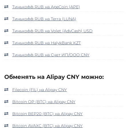
Тинькофф RUB на ApeCoin (APE)
Тинькофф RUB на Terra (LUNA)
Тинькофф RUB на Volet (AdvCash) USD
Тинькофф RUB на HalykBank KZT
Тинькофф RUB на Счет ИП/ООО CNY
Обменять на Alipay CNY можно:
Filecoin (FIL) на Alipay CNY
Bitcoin OP (BTC) на Alipay CNY
Bitcoin BEP20 (BTC) на Alipay CNY
Bitcoin AVAXC (BTC) на Alipay CNY