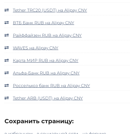
Tether TRC20 (USDT) на Alipay CNY
ВТБ Банк RUB на Alipay CNY
Райффайзен RUB на Alipay CNY
WAVES на Alipay CNY
Карта МИР RUB на Alipay CNY
Альфа-Банк RUB на Alipay CNY
Россельхоз банк RUB на Alipay CNY
Tether ARB (USDT) на Alipay CNY
Сохранить страницу:
в избранном
в социальной сети
на форуме