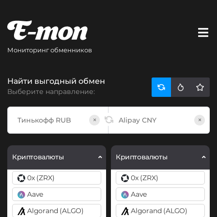
Мониторинг обменников
Найти выгодный обмен
Выберите направление:
×
×
Криптовалюты
Криптовалюты
0x (ZRX)
0x (ZRX)
Aave
Aave
Algorand (ALGO)
Algorand (ALGO)