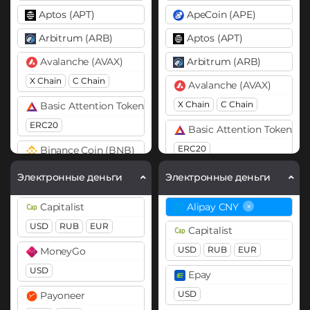
Aptos (APT)
ApeCoin (APE)
Arbitrum (ARB)
Aptos (APT)
Avalanche (AVAX)
Arbitrum (ARB)
X Chain
C Chain
Avalanche (AVAX)
X Chain
C Chain
Basic Attention Token (BAT)
ERC20
Basic Attention Token (B
ERC20
Binance Coin (BNB)
BEP20
BEP2
Binance Coin (BNB)
Электронные деньги
Электронные деньги
BEP20
BEP2
Bitcoin (BTC)
×
Capitalist
Alipay CNY
BTC
BEP20
Lightning
Binance USD (BUSD)
USD
RUB
EUR
Capitalist
OP
ARB
AVAXC
BEP20
USD
RUB
EUR
MoneyGo
Bitcoin Cash (BCH)
Bitcoin (BTC)
USD
Epay
Bitcoin SV (BSV)
BTC
BEP20
OP
USD
Payoneer
ARB
AVAXC
BitTorrent (BTT)