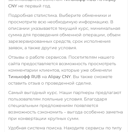
VeChain (VET)
Элкарт KGS
Wrapped Ethereum (WETH)
CNY
не первый год.
Verge (XVG)
ERC20
AVAXC
BASE
Подробная статистика. Выберите обменники и
CRO
RONIN
WAVES
просмотрите всю необходимую информацию. В
описании указывается текущий курс, минимальная
Wrapped Bitcoin (WBTC)
Yearn.finance (YFI)
сумма для проведения обменной операции, объем
ERC20
AVAXC
Zcash (ZEC)
зарезервированных средств, срок исполнения
заявок, а также другие условия.
Wrapped Ethereum (WET
Отзывы о работе сервисов. Посетителям нашего
ERC20
AVAXC
BASE
сайта предоставляется возможность просмотреть
CRO
RONIN
комментарии клиентов, которые уже обменяли
Yearn.finance (YFI)
Тинькофф RUB
на
Alipay CNY
. Вы также сможете
оставить отзыв о проведенной сделке.
Zcash (ZEC)
Самый выгодный курс. Наши партнеры предлагают
пользователям лояльные условия. Благодаря
специальным предложениям появляется
возможность сэкономить – выгода особенно заметна
при конвертации крупных сумм.
Удобная система поиска. Находите сервисы по типу