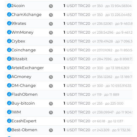
24coin
1
USDT TRC20
от 350
до 13 934.58304
ChamXchange
1
USDT TRC20
от 350
до 13 226.04492
99rates
1
USDT TRC20
от 236.52061
до 9 460.824
WmMoney
1
USDT TRC20
от 238.54296
до 9 461.297
Crybex
1
USDT TRC20
от 378.47428
до 7 096.392
Coinchange
1
USDT TRC20
от 237.01092
до 11 850.545
Bitzabit
1
USDT TRC20
от 284.7596
до 8 898.7373
ArtekExchanger
1
USDT TRC20
от 300
до 13 189.6269
AGmoney
1
USDT TRC20
от 356.12282
до 13 189.720
DM-Change
1
USDT TRC20
от 300
до 10 693.91635
FlashObmen
1
USDT TRC20
от 119
до 11 889
Buy-bitcoin
1
USDT TRC20
от 255
до 225 000
1WM
1
USDT TRC20
от 238.09947
до 11 904.97
EcashExpert
1
USDT TRC20
от 60.18
до 12 037
Best-Obmen
1
USDT TRC20
от 243.309
до 9 732.36