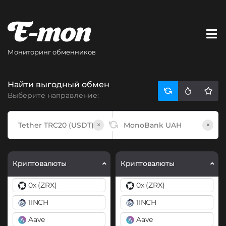
Мониторинг обменников
Найти выгодный обмен
Выберите направление:
×
×
Криптовалюты
Криптовалюты
0x (ZRX)
0x (ZRX)
1INCH
1INCH
Aave
Aave