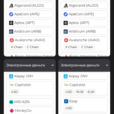
Algorand (ALGO)
Algorand (ALGO)
ApeCoin (APE)
ApeCoin (APE)
Aptos (APT)
Aptos (APT)
Arbitrum (ARB)
Arbitrum (ARB)
Avalanche (AVAX)
Avalanche (AVAX)
X Chain
C Chain
X Chain
C Chain
Basic Attention Token (BAT)
Basic Attention Token (B
ERC20
ERC20
Электронные деньги
Электронные деньги
Binance Coin (BNB)
Binance Coin (BNB)
Alipay CNY
Alipay CNY
BEP20
BEP20
BEP2
Capitalist
Capitalist
Bitcoin (BTC)
Bitcoin (BTC)
USD
USD
RUB
EUR
BTC
BEP20
Lightning
BTC
BEP20
Lightning
Epay
M10 AZN
OP
ARB
AVAXC
Bitcoin Cash (BCH)
USD
MoneyGo
Bitcoin Cash (BCH)