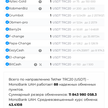
Aztec-Gold
1
USDT TRC20
от 75
до 150 000
XobmenBiz
1
USDT TRC20
от 200
до 5 000
Grumbot
1
USDT TRC20
от 12.5439
до 2 257.9027
Obmen-pro
1
USDT TRC20
от 12.54
до 2 257.9
Barry24
1
USDT TRC20
от 50.81
до 1 648.81
F-change
1
USDT TRC20
от 64.1
до 35 897.34
Papa-Change
1
USDT TRC20
от 128.2
до 5 128.19
EezyCash
1
USDT TRC20
от 474.35897
до 8 974.358
El-change
1
USDT TRC20
BitCash
1
USDT TRC20
от 150
до 1 500
Всего по направлению Tether TRC20 (USDT) -
MonoBank UAH работает
88
надежных обменных
пунктов.
Суммарный резерв обменников:
11 843 980 058.3
MonoBank UAH. Средневзвешенный курс обмена:
43.4108