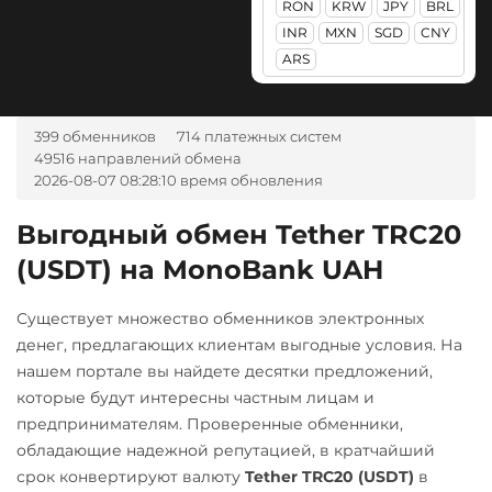
RON
KRW
JPY
BRL
А-Банк UAH
PancakeSwap (CAKE)
Lido DAO (LDO)
ЮMoney RUB
Райффайзен
INR
MXN
SGD
CNY
Авангард RUB
Pepe
ARS
RUB
Litecoin (LTC)
Ак Барс Банк RUB
Pol (ex-MATIC)
Maker (MKR)
РНКБ RUB
Альфа-Банк
POL
ERC20
399 обменников
714 платежных систем
Monero (XMR)
Россельхоз банк RUB
49516 направлений обмена
RUB
UAH
Qtum
NEAR Protocol
Русский Стандарт RUB
2026-08-07 08:28:10 время обновления
CASH-IN RUB
Quant (QNT)
NEO
Сбербанк
Банк Санкт-Петербург 
Выгодный обмен Tether TRC20
Ravencoin (RVN)
RUB
QR RUB
Notcoin (NOT)
(USDT) на MonoBank UAH
Беларусбанк BYN
Ripple (XRP)
ONDO
СБП RUB
ВТБ Банк RUB
Существует множество обменников электронных
Shib
Ontology (ONT)
Счет ИП/ООО
Газпромбанк RUB
денег, предлагающих клиентам выгодные условия. На
ERC20
BEP20
USD
EUR
Optimism (OP)
нашем портале вы найдете десятки предложений,
Евразийский Банк KZT
Solana (SOL)
которые будут интересны частным лицам и
Тинькофф
PancakeSwap (CAKE)
ЕРИП Расчет BYN
предпринимателям. Проверенные обменники,
RUB
StableUSD (USDS)
Pax Dollar (USDP)
обладающие надежной репутацией, в кратчайший
Карта Unionpay CNY
Starknet (STRK)
ERC20
Фридом Банк KZT
срок конвертируют валюту
Tether TRC20 (USDT)
в
Карта UZCARD UZS