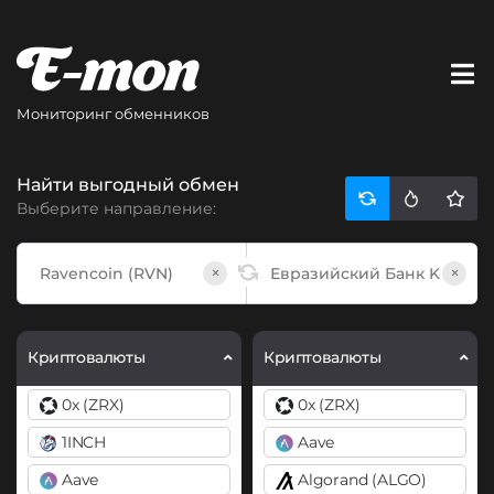
Мониторинг обменников
Найти выгодный обмен
Выберите направление:
×
×
Криптовалюты
Криптовалюты
0x (ZRX)
0x (ZRX)
1INCH
Aave
Aave
Algorand (ALGO)