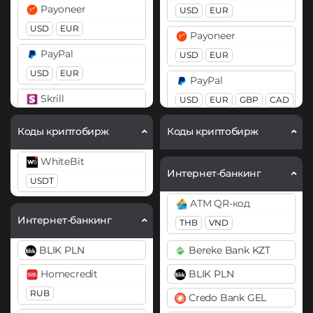
BitTorrent (BTT)
Payoneer
USD
EUR
Bitcoin SV (BSV)
Cardano (ADA)
USD
EUR
Payoneer
BitTorrent (BTT)
Chainlink (LINK)
PayPal
USD
EUR
Cardano (ADA)
BEP20
ERC20
USD
EUR
PayPal
Chainlink (LINK)
Compound (COMP)
Skrill
USD
EUR
GBP
CAD
BEP20
ERC20
AUD
USD
EUR
Cosmos (ATOM)
Коды криптобирж
Коды криптобирж
Compound (COMP)
PaySera
Volet (AdvCash)
Cronos (CRO)
Cosmos (ATOM)
WhiteBit
EUR
USD
EUR
KZT
DAI
Интернет-банкинг
USDT
Curve (CRV)
ERC20
Wise
Pix BRL
ATM QR-код
DAI
USD
Revolut
DASH
Интернет-банкинг
THB
VND
ERC20
Zelle
EUR
USD
GBP
Decentraland (MANA)
BLIK PLN
Bereke Bank KZT
USD
DASH
Skrill
Dogecoin (DOGE)
Homecredit
BLIK PLN
USD
EUR
Decentraland (MANA)
ЮMoney RUB
DOGE
RUB
Credo Bank GEL
Dogecoin (DOGE)
Volet (AdvCash)
Polkadot (DOT)