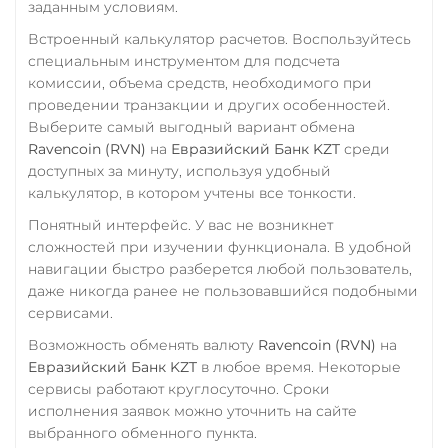
заданным условиям.
Verge (XVG)
Встроенный калькулятор расчетов. Воспользуйтесь
WAVES
специальным инструментом для подсчета
комиссии, объема средств, необходимого при
Wrapped Bitcoin (WBTC)
проведении транзакции и других особенностей.
ERC20
AVAXC
Выберите самый выгодный вариант обмена
Wrapped Ethereum (WETH)
Ravencoin (RVN)
на
Евразийский Банк KZT
среди
доступных за минуту, используя удобный
ERC20
AVAXC
BASE
калькулятор, в котором учтены все тонкости.
CRO
RONIN
Понятный интерфейс. У вас не возникнет
WhiteBit
сложностей при изучении функционала. В удобной
USDT
навигации быстро разберется любой пользователь,
даже никогда ранее не пользовавшийся подобными
Yearn.finance (YFI)
сервисами.
Zcash (ZEC)
Возможность обменять валюту
Ravencoin (RVN)
на
Евразийский Банк KZT
в любое время. Некоторые
Zilliqa (ZIL)
сервисы работают круглосуточно. Сроки
исполнения заявок можно уточнить на сайте
выбранного обменного пункта.