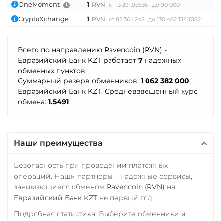
OneMoment
1
1
RVN
от 13 291.95636
до 90 000
Sushi
ERC20
TRC20
BEP20
ОТП Банк
CryptoXchange
1
1
RVN
от 82 304.245
до 130 482 132.10182
SOL
POL
ARB
Synthetix (SNX)
RUB
UAH
AVAXC
OP
TON
Terra (LUNA)
Ощадбанк UAH
NEAR
Всего по направлению Ravencoin (RVN) -
Terra Classic (LUNC)
Евразийский Банк KZT работает
7
надежных
Почта Банк RUB
Tether Gold (XAUt)
обменных пунктов.
Tether (USDT)
Приват24
Суммарный резерв обменников:
1 062 382 000
Tezos (XTZ)
ERC20
TRC20
BEP20
Евразийский Банк KZT. Средневзвешенный курс
USD
EUR
UAH
THETA
SOL
POL
CRONOS
обмена:
1.5491
Промсвязьбанк RUB
ARB
AVAXC
OP
Tornado Cash (TORN)
TON
NEAR
APT
ПУМБ UAH
Tron (TRX)
Tether Gold (XAUt)
Наши преимущества
Райффайзен
TrueUSD (TUSD)
RUB
UAH
Tezos (XTZ)
ERC20
TRC20
BEP
Безопасность при проведении платежных
THETA
операций. Наши партнеры – надежные сервисы,
РНКБ RUB
TRUMP
занимающиеся обменом
Ravencoin (RVN)
на
Tornado Cash (TORN)
Росбанк RUB
Евразийский Банк KZT
не первый год.
Uniswap (UNI)
Tron (TRX)
Россельхоз банк RUB
ERC20
Подробная статистика. Выберите обменники и