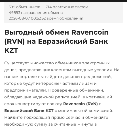
Visa/Master
Kava
Любой банк
399 обменников
714 платежных систем
Kaspa (KAS)
USD
RUB
EUR
UAH
Kusama (KSM)
49893 направления обмена
RUB
PLN
VND
KZT
BYN
AMD
THB
Lido DAO (LDO)
2026-08-07 00:52:52 время обновления
Litecoin (LTC)
GBP
TRY
PLN
CAD
МТС Банк RUB
Litecoin (LTC)
MDL
KGS
CNY
AZN
Monero (XMR)
Выгодный обмен Ravencoin
Открытие RUB
BGN
CZK
GEL
HUF
Monero (XMR)
(RVN) на Евразийский Банк
NEAR Protocol
TJS
AED
UZS
BRL
ОТП Банк
NEAR Protocol
KZT
IDR
ARS
NEO
UAH
NEO
Notcoin (NOT)
WB Банк RUB
Существует множество обменников электронных
Ощадбанк UAH
Notcoin (NOT)
Ontology (ONT)
А-Банк UAH
денег, предлагающих клиентам выгодные условия. На
Почта Банк RUB
ONDO
нашем портале вы найдете десятки предложений,
Optimism (OP)
Авангард RUB
Приват24
которые будут интересны частным лицам и
Ontology (ONT)
PancakeSwap (CAKE)
Ак Барс Банк RUB
предпринимателям. Проверенные обменники,
UAH
Optimism (OP)
обладающие надежной репутацией, в кратчайший
Pax Dollar (USDP)
Альфа-Банк
Промсвязьбанк RUB
срок конвертируют валюту
Ravencoin (RVN)
в
PancakeSwap (CAKE)
ERC20
RUB
CASH-IN RUB
Евразийский Банк KZT
с минимальной комиссией.
ПУМБ UAH
Pax Dollar (USDP)
Pepe
Беларусбанк BYN
Найдите подходящий прямо сейчас и обменяйте
Райффайзен
ERC20
необходимую сумму за считанные минуты в
Pol (ex-MATIC)