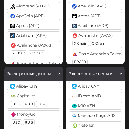
Algorand (ALGO)
ApeCoin (APE)
ApeCoin (APE)
Aptos (APT)
Aptos (APT)
Arbitrum (ARB)
Arbitrum (ARB)
Avalanche (AVAX)
X Chain
C Chain
Avalanche (AVAX)
X Chain
C Chain
Basic Attention Token (B
ERC20
Basic Attention Token (BAT)
ERC20
Binance Coin (BNB)
Электронные деньги
Электронные деньги
BEP20
BEP2
Binance Coin (BNB)
Alipay CNY
Alipay CNY
BEP20
Bitcoin (BTC)
Capitalist
IDram AMD
BTC
BEP20
Bitcoin (BTC)
USD
RUB
EUR
M10 AZN
BTC
BEP20
OP
Bitcoin Cash (BCH)
MoneyGo
Mercado Pago ARS
ARB
AVAXC
Bitcoin SV (BSV)
USD
RUB
Neteller
Bitcoin Cash (BCH)