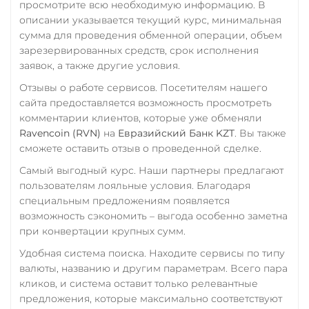
просмотрите всю необходимую информацию. В
TrueUSD (TUSD)
Русский Стандарт RUB
USD Coin (USDC)
описании указывается текущий курс, минимальная
ERC20
TRC20
BEP
ERC20
Сбербанк
BEP20
SOL
сумма для проведения обменной операции, объем
Polygon
ARB
OP
зарезервированных средств, срок исполнения
RUB
KZT
QR RUB
TRUMP
NEAR
XLM
заявок, а также другие условия.
UMA
СБП RUB
Отзывы о работе сервисов. Посетителям нашего
Utopia USD (UUSD)
Uniswap (UNI)
Совкомбанк RUB
сайта предоставляется возможность просмотреть
VeChain (VET)
комментарии клиентов, которые уже обменяли
ERC20
Счет ИП/ООО
Ravencoin (RVN)
на
Евразийский Банк KZT
. Вы также
Verge (XVG)
USD Coin (USDC)
UAH
EUR
сможете оставить отзыв о проведенной сделке.
WAVES
ERC20
BEP20
AVAX
Тинькофф
Самый выгодный курс. Наши партнеры предлагают
SOL
Polygon
Wrapped Bitcoin (WBTC)
пользователям лояльные условия. Благодаря
RUB
CASH-IN RUB
CRONOS
ARB
OP
специальным предложениям появляется
ERC20
QR RUB
STELLAR
BASE
возможность сэкономить – выгода особенно заметна
RONIN
NEAR
XLM
при конвертации крупных сумм.
Yearn.finance (YFI)
УкрСиббанк UAH
SUI
SONIC
Удобная система поиска. Находите сервисы по типу
Zcash (ZEC)
Фридом Банк KZT
валюты, названию и другим параметрам. Всего пара
Utopia USD (UUSD)
Центр Кредит KZT
кликов, и система оставит только релевантные
VeChain (VET)
предложения, которые максимально соответствуют
Элкарт KGS