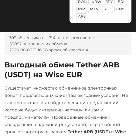
Приват24
RON
KRW
JPY
BRL
Авангард RUB
Qtum
Litecoin (LTC)
INR
MXN
SGD
CNY
UAH
Ак Барс Банк RUB
ARS
Ravencoin (RVN)
Monero (XMR)
Промсвязьбанк RUB
Альфа-Банк
Ripple (XRP)
NEAR Protocol
ПУМБ UAH
RUB
UAH
Shib
399 обменников
714 платежных систем
NEO
CASH-IN RUB
Райффайзен
50092 направления обмена
ERC20
BEP20
Notcoin (NOT)
2026-08-06 21:16:08 время обновления
RUB
UAH
Беларусбанк BYN
Solana (SOL)
ONDO
РНКБ RUB
ВТБ Банк RUB
Выгодный обмен Tether ARB
StableUSD (USDS)
Ontology (ONT)
(USDT) на Wise EUR
Росбанк RUB
Газпромбанк RUB
Starknet (STRK)
Optimism (OP)
Россельхоз банк RUB
Евразийский Банк KZT
Существует множество обменников электронных
Stellar (XLM)
PancakeSwap (CAKE)
Русский Стандарт RUB
ЕРИП Расчет BYN
денег, предлагающих клиентам выгодные условия. На
Sui
Pax Dollar (USDP)
нашем портале вы найдете десятки предложений,
Сбербанк
Карта Unionpay CNY
ERC20
Sushi
которые будут интересны частным лицам и
RUB
Карта UZCARD UZS
предпринимателям. Проверенные обменники,
Synthetix (SNX)
Pepe
обладающие надежной репутацией, в кратчайший
СБП RUB
Карта МИР RUB
Terra (LUNA)
Pol (ex-MATIC)
срок конвертируют валюту
Tether ARB (USDT)
в
Wise
Тинькофф
Любой банк