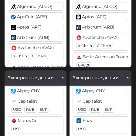
Algorand (ALGO)
Algorand (ALGO)
ApeCoin (APE)
Aptos (APT)
Aptos (APT)
Arbitrum (ARB)
Arbitrum (ARB)
Avalanche (AVAX)
X Chain
C Chain
Avalanche (AVAX)
X Chain
C Chain
Basic Attention Token (B
ERC20
Basic Attention Token (BAT)
ERC20
Binance Coin (BNB)
Электронные деньги
Электронные деньги
BEP20
BEP2
Binance Coin (BNB)
Alipay CNY
Alipay CNY
BEP20
Bitcoin (BTC)
Capitalist
Capitalist
BTC
BEP20
Lightning
Bitcoin (BTC)
USD
RUB
EUR
USD
RUB
EUR
OP
ARB
AVAXC
BTC
BEP20
OP
MoneyGo
Epay
ARB
AVAXC
Bitcoin Cash (BCH)
USD
USD
Bitcoin Cash (BCH)
Bitcoin SV (BSV)