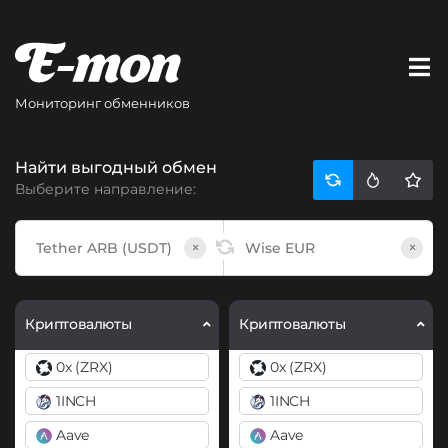
Мониторинг обменников
Найти выгодный обмен
Выберите направление:
×
×
Криптовалюты
Криптовалюты
0x (ZRX)
0x (ZRX)
1INCH
1INCH
Aave
Aave