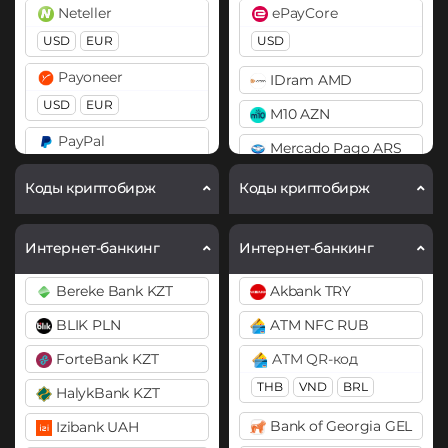
Neteller
ePayCore
Bitcoin SV (BSV)
BitTorrent (BTT)
USD
EUR
USD
Cardano (ADA)
Cardano (ADA)
Payoneer
IDram AMD
Chainlink (LINK)
Chainlink (LINK)
USD
EUR
M10 AZN
BEP20
ERC20
ERC20
PayPal
Mercado Pago ARS
Compound (COMP)
Chiliz (CHZ)
USD
EUR
MoneyGo
Коды криптобирж
Коды криптобирж
Cosmos (ATOM)
Compound (COMP)
Perfect Money
USD
Curve (CRV)
Cosmos (ATOM)
USD
Neteller
Интернет-банкинг
Интернет-банкинг
DAI
Cronos (CRO)
Revolut
USD
EUR
Bereke Bank KZT
Akbank TRY
ERC20
Curve (CRV)
EUR
NixMoney
BLIK PLN
ATM NFC RUB
DASH
DAI
Skrill
USD
ForteBank KZT
ATM QR-код
ERC20
USD
EUR
Decentraland (MANA)
Payeer
THB
VND
BRL
HalykBank KZT
Volet (AdvCash)
Dogecoin (DOGE)
DASH
USD
EUR
USD
EUR
Bank of Georgia GEL
DOGE
Izibank UAH
Decentraland (MANA)
Payoneer