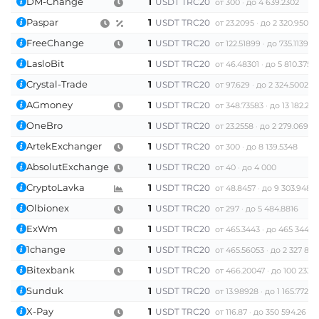
DM-Change
1
USDT TRC20
от 300
до 4 639.2302
Paspar
1
USDT TRC20
от 23.2095
до 2 320.9503
FreeChange
1
USDT TRC20
от 122.51899
до 735.11394
LasloBit
1
USDT TRC20
от 46.48301
до 5 810.3759
Crystal-Trade
1
USDT TRC20
от 97.629
до 2 324.5002
AGmoney
1
USDT TRC20
от 348.73583
до 13 182.214
OneBro
1
USDT TRC20
от 23.2558
до 2 279.0698
ArtekExchanger
1
USDT TRC20
от 300
до 8 139.5348
AbsolutExchange
1
USDT TRC20
от 40
до 4 000
CryptoLavka
1
USDT TRC20
от 48.8457
до 9 303.9484
Olbionex
1
USDT TRC20
от 297
до 5 484.8816
ExWm
1
USDT TRC20
от 465.3443
до 465 344.2
1change
1
USDT TRC20
от 465.56053
до 2 327 80
Bitexbank
1
USDT TRC20
от 466.20047
до 100 233.1
Sunduk
1
USDT TRC20
от 13.98928
до 1 165.77291
X-Pay
1
USDT TRC20
от 116.87
до 350 594.26