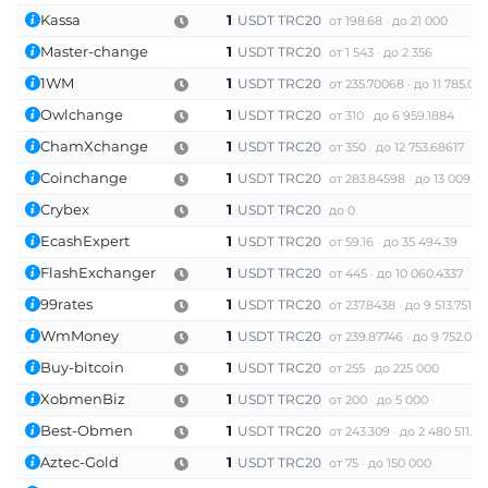
Kassa
1
USDT TRC20
от 198.68
до 21 000
Master-change
1
USDT TRC20
от 1 543
до 2 356
1WM
1
USDT TRC20
от 235.70068
до 11 785.03
Owlchange
1
USDT TRC20
от 310
до 6 959.1884
ChamXchange
1
USDT TRC20
от 350
до 12 753.68617
Coinchange
1
USDT TRC20
от 283.84598
до 13 009.6
Crybex
1
USDT TRC20
до 0
EcashExpert
1
USDT TRC20
от 59.16
до 35 494.39
FlashExchanger
1
USDT TRC20
от 445
до 10 060.4337
99rates
1
USDT TRC20
от 237.8438
до 9 513.7519
WmMoney
1
USDT TRC20
от 239.87746
до 9 752.083
Buy-bitcoin
1
USDT TRC20
от 255
до 225 000
XobmenBiz
1
USDT TRC20
от 200
до 5 000
Best-Obmen
1
USDT TRC20
от 243.309
до 2 480 511.12
Aztec-Gold
1
USDT TRC20
от 75
до 150 000