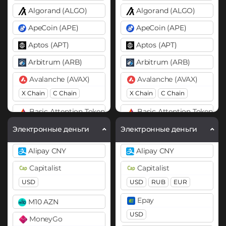
Algorand (ALGO)
Algorand (ALGO)
ApeCoin (APE)
ApeCoin (APE)
Aptos (APT)
Aptos (APT)
Arbitrum (ARB)
Arbitrum (ARB)
Avalanche (AVAX)
Avalanche (AVAX)
X Chain
C Chain
X Chain
C Chain
Basic Attention Token (BAT)
Basic Attention Token (B
ERC20
ERC20
Электронные деньги
Электронные деньги
Binance Coin (BNB)
Binance Coin (BNB)
Alipay CNY
Alipay CNY
BEP20
BEP2
BEP20
BEP2
Capitalist
Capitalist
Bitcoin (BTC)
Bitcoin (BTC)
USD
USD
RUB
EUR
BTC
BEP20
Lightning
BTC
BEP20
Lightning
Epay
M10 AZN
OP
ARB
AVAXC
Bitcoin Cash (BCH)
USD
MoneyGo
Bitcoin Cash (BCH)