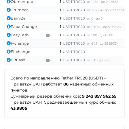
Obmen-pro
1
USDT TRC20
от 12.39
до 2 229.38
Grumbot
1
USDT TRC20
от 12.3854
до 2 229.3783
Barry24
1
USDT TRC20
от 0
до 0
Papa-Change
1
USDT TRC20
от 126.58
до 5 063.28
EezyCash
1
USDT TRC20
от 500
до 4 500
F-change
1
USDT TRC20
от 64.1
до 35 897.34
El-change
1
USDT TRC20
BitCash
1
USDT TRC20
от 150
до 500
Всего по направлению Tether TRC20 (USDT) -
Приват24 UAH работает
86
надежных обменных
пунктов.
Суммарный резерв обменников:
9 242 857 962.55
Приват24 UAH. Средневзвешенный курс обмена:
43.9805