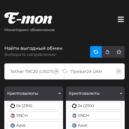
Мониторинг обменников
Найти выгодный обмен
Выберите направление:
×
×
Криптовалюты
Криптовалюты
0x (ZRX)
0x (ZRX)
1INCH
1INCH
Aave
Aave