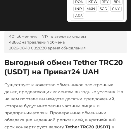
RON
KRW
JPY
BRL
WB Банк RUB
USD
Optimism (OP)
Lido DAO (LDO)
ЮMoney RUB
INR
MXN
SGD
CNY
А-Банк UAH
ARS
PancakeSwap (CAKE)
Litecoin (LTC)
Промсвязьбанк RUB
Авангард RUB
Pax Dollar (USDP)
Maker (MKR)
Райффайзен
Ак Барс Банк RUB
ERC20
RUB
401 обменник
717 платежных систем
Monero (XMR)
48862 направления обмена
Альфа-Банк
Pepe
NEAR Protocol
РНКБ RUB
2026-08-10 08:26:30 время обновления
RUB
UAH
Pol (ex-MATIC)
NEO
Росбанк RUB
CASH-IN RUB
Выгодный обмен Tether TRC20
POL
ERC20
Notcoin (NOT)
Россельхоз банк RUB
(USDT) на Приват24 UAH
Банк Санкт-Петербург 
Qtum
ONDO
Русский Стандарт RUB
Беларусбанк BYN
Существует множество обменников электронных
Quant (QNT)
Ontology (ONT)
Сбербанк
ВТБ Банк RUB
денег, предлагающих клиентам выгодные условия. На
RUB
Ravencoin (RVN)
QR RUB
Optimism (OP)
нашем портале вы найдете десятки предложений,
Газпромбанк RUB
Ripple (XRP)
которые будут интересны частным лицам и
PancakeSwap (CAKE)
СБП RUB
Евразийский Банк KZT
предпринимателям. Проверенные обменники,
Shib
Pax Dollar (USDP)
Счет ИП/ООО
обладающие надежной репутацией, в кратчайший
ЕРИП Расчет BYN
ERC20
BEP20
ERC20
USD
EUR
срок конвертируют валюту
Tether TRC20 (USDT)
в
Карта Unionpay CNY