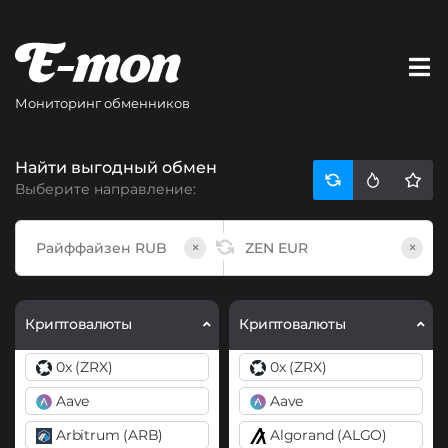
Мониторинг обменников
Найти выгодный обмен
Выберите направление:
×
×
Криптовалюты
Криптовалюты
0x (ZRX)
0x (ZRX)
Aave
Aave
Arbitrum (ARB)
Algorand (ALGO)