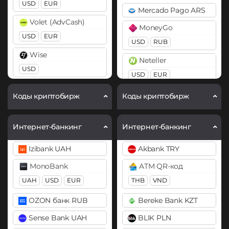
DAI
USD
EUR
Mercado Pago ARS
BitTorrent (BTT)
ERC20
Volet (AdvCash)
MoneyGo
Cardano (ADA)
DASH
USD
EUR
USD
RUB
Chainlink (LINK)
Decentraland (MANA)
Wise
Neteller
BEP20
ERC20
USD
Dogecoin (DOGE)
USD
EUR
Compound (COMP)
DOGE
ЮMoney RUB
Payoneer
Коды криптобирж
Коды криптобирж
Cosmos (ATOM)
Polkadot (DOT)
USD
EUR
DOT
Cronos (CRO)
PayPal
Интернет-банкинг
Интернет-банкинг
DAI
Ethereum (ETH)
USD
EUR
GBP
AUD
Izibank UAH
Akbank TRY
ERC20
BEP20
ERC20
OP
PaySera
ARB
MonoBank
ATM QR-код
DASH
USD
EUR
UAH
USD
EUR
THB
VND
Ethereum Classic (ETC)
Decentraland (MANA)
Paytm INR
Filecoin (FIL)
OZON банк RUB
Bereke Bank KZT
Dogecoin (DOGE)
Pix BRL
Gram (Toncoin)
Sense Bank UAH
BLIK PLN
DOGE
Revolut