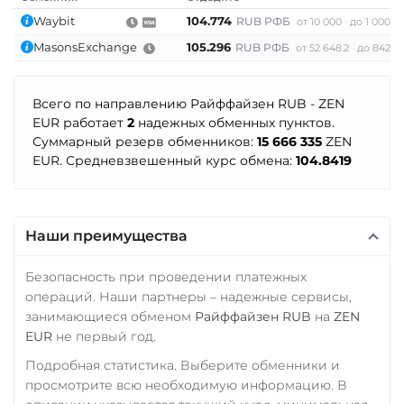
IDR
PKR
NGN
RON
Stellar (XLM)
Waybit
104.774
RUB РФБ
от 10 000
до 1 000 0
CZK
ARS
MXN
Sui
MasonsExchange
105.296
RUB РФБ
от 52 648.2
до 842 37
МТС Банк RUB
Sushi
Открытие RUB
Всего по направлению Райффайзен RUB - ZEN
Terra (LUNA)
EUR работает
2
надежных обменных пунктов.
ОТП Банк
Terra Classic (LUNC)
Суммарный резерв обменников:
15 666 335
ZEN
UAH
EUR. Средневзвешенный курс обмена:
104.8419
Tether (USDT)
Ощадбанк UAH
ERC20
TRC20
BEP20
SOL
Почта Банк RUB
POL
CRONOS
Наши преимущества
ARB
AVAXC
OP
Приват24
TON
NEAR
UAH
Безопасность при проведении платежных
Tether Gold (XAUt)
операций. Наши партнеры – надежные сервисы,
Промсвязьбанк RUB
занимающиеся обменом
Райффайзен RUB
на
ZEN
Tezos (XTZ)
EUR
не первый год.
ПУМБ UAH
THETA
Подробная статистика. Выберите обменники и
Райффайзен
Tornado Cash (TORN)
просмотрите всю необходимую информацию. В
UAH