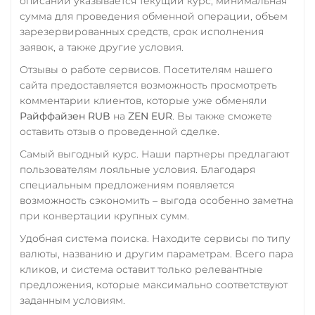
описании указывается текущий курс, минимальная
Tron (TRX)
сумма для проведения обменной операции, объем
РНКБ RUB
зарезервированных средств, срок исполнения
TrueUSD (TUSD)
Росбанк RUB
заявок, а также другие условия.
ERC20
TRC20
BEP
Россельхоз банк RUB
Отзывы о работе сервисов. Посетителям нашего
TRUMP
сайта предоставляется возможность просмотреть
Русский Стандарт RUB
комментарии клиентов, которые уже обменяли
Uniswap (UNI)
Сбербанк
Райффайзен RUB
на
ZEN EUR
. Вы также сможете
ERC20
оставить отзыв о проведенной сделке.
RUB
USD Coin (USDC)
Самый выгодный курс. Наши партнеры предлагают
СБП RUB
ERC20
BEP20
TRC20
пользователям лояльные условия. Благодаря
специальным предложениям появляется
Счет ИП/ООО
AVAX
SOL
Polygon
возможность сэкономить – выгода особенно заметна
CRONOS
ARB
OP
EUR
CNY
при конвертации крупных сумм.
BASE
RONIN
NEAR
Тинькофф
Удобная система поиска. Находите сервисы по типу
Utopia USD (UUSD)
RUB
валюты, названию и другим параметрам. Всего пара
кликов, и система оставит только релевантные
VeChain (VET)
УкрСиббанк UAH
предложения, которые максимально соответствуют
Verge (XVG)
заданным условиям.
Фридом Банк KZT