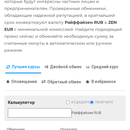
которые будут интересны частным лицам и
RUB
UAH
Pax Dollar (USDP)
ERC20
УкрСиббанк UAH
предпринимателям. Проверенные обменники,
ERC20
обладающие надежной репутацией, в кратчайший
Беларусбанк BYN
USD Coin (USDC)
срок конвертируют валюту
Райффайзен RUB
в
ZEN
ERC20
BEP20
SOL
Pepe
ВТБ Банк RUB
EUR
с минимальной комиссией. Найдите подходящий
Polygon
ARB
OP
Pol (ex-MATIC)
прямо сейчас и обменяйте необходимую сумму за
Газпромбанк RUB
STELLAR
NEAR
считанные минуты в автоматическом или ручном
POL
Евразийский Банк KZT
режиме.
Yearn.finance (YFI)
Qtum
ЕРИП Расчет BYN
Zcash (ZEC)
Ravencoin (RVN)
Карта Unionpay CNY
Лучшие курсы
Двойной обмен
Средний курс
Ripple (XRP)
Карта UZCARD UZS
Оповещения
В избранное
Обратный обмен
Shib
Карта МИР RUB
ERC20
BEP20
Любой банк
Калькулятор
ОТДАДИТЕ
ПОЛУЧИТЕ
USD
EUR
UAH
KZT
Solana (SOL)
GBP
CNY
THB
TRY
Райффайзен RUB
StableUSD (USDS)
BYN
CAD
HKD
PLN
Starknet (STRK)
INR
VND
AED
GEL
Обменник
Отдадите