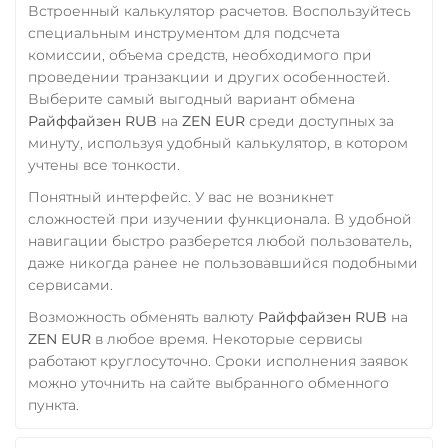
WAVES
Встроенный калькулятор расчетов. Воспользуйтесь
Центр Кредит KZT
специальным инструментом для подсчета
Wrapped Bitcoin (WBTC)
Элкарт KGS
комиссии, объема средств, необходимого при
ERC20
AVAXC
проведении транзакции и других особенностей.
Выберите самый выгодный вариант обмена
Wrapped Ethereum (WET
Райффайзен RUB
на
ZEN EUR
среди доступных за
ERC20
AVAXC
BASE
минуту, используя удобный калькулятор, в котором
CRO
RONIN
учтены все тонкости.
Yearn.finance (YFI)
Понятный интерфейс. У вас не возникнет
сложностей при изучении функционала. В удобной
Zcash (ZEC)
навигации быстро разберется любой пользователь,
даже никогда ранее не пользовавшийся подобными
сервисами.
Возможность обменять валюту
Райффайзен RUB
на
ZEN EUR
в любое время. Некоторые сервисы
работают круглосуточно. Сроки исполнения заявок
можно уточнить на сайте выбранного обменного
пункта.