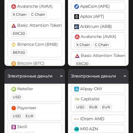
Avalanche (AVAX)
ApeCoin (APE)
X Chain
C Chain
Aptos (APT)
Basic Attention Token (BAT)
Arbitrum (ARB)
ERC20
Avalanche (AVAX)
Binance Coin (BNB)
X Chain
C Chain
BEP20
Basic Attention Token (B
Bitcoin (BTC)
ERC20
BTC
Binance Coin (BNB)
Электронные деньги
Электронные деньги
Bitcoin Cash (BCH)
BEP20
BEP2
Neteller
Alipay CNY
Cardano (ADA)
Bitcoin (BTC)
USD
Capitalist
BTC
BEP20
OP
Chainlink (LINK)
USD
RUB
EUR
Payoneer
ARB
AVAXC
ERC20
USD
EUR
IDram AMD
Bitcoin Cash (BCH)
Cosmos (ATOM)
Skrill
M10 AZN
Bitcoin SV (BSV)