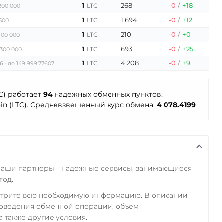
1
268
-0
/
+18
LTC
200 000
1
1 694
-0
/
+12
LTC
500
1
210
-0
/
+0
LTC
100 000
1
693
-0
/
+25
LTC
 300 000
1
4 208
-0
/
+9
LTC
96
до 149 999.77607
C) работает
94
надежных обменных пунктов.
oin (LTC). Средневзвешенный курс обмена:
4 078.4199
Наши партнеры – надежные сервисы, занимающиеся
год.
отрите всю необходимую информацию. В описании
роведения обменной операции, объем
а также другие условия.