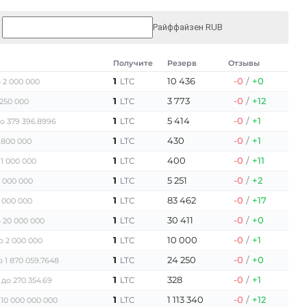
Райффайзен RUB
Получите
Резерв
Отзывы
1
10 436
-0
/
+0
LTC
 2 000 000
1
3 773
-0
/
+12
LTC
250 000
1
5 414
-0
/
+1
LTC
о 379 396.8996
1
430
-0
/
+1
LTC
 800 000
1
400
-0
/
+11
LTC
 1 000 000
1
5 251
-0
/
+2
LTC
1 000 000
1
83 462
-0
/
+17
LTC
 000 000
1
30 411
-0
/
+0
LTC
 20 000 000
1
10 000
-0
/
+1
LTC
о 2 000 000
1
24 250
-0
/
+0
LTC
о 1 870 059.7648
1
328
-0
/
+1
LTC
до 270 354.69
1
1 113 340
-0
/
+12
LTC
 10 000 000 000