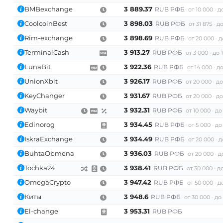
BMBexchange
3 889.37
RUB РФБ
от 10 000
д
CoolcoinBest
3 898.03
RUB РФБ
от 31 875
до
Rim-exchange
3 898.69
RUB РФБ
от 20 000
д
TerminalCash
3 913.27
RUB РФБ
от 3 000
до 
LunaBit
3 922.36
RUB РФБ
от 14 000
до
UnionXbit
3 926.17
RUB РФБ
от 20 000
до
KeyChanger
3 931.67
RUB РФБ
от 20 000
до
Waybit
3 932.31
RUB РФБ
от 10 000
до
Edinorog
3 934.45
RUB РФБ
от 5 000
до
IskraExchange
3 934.49
RUB РФБ
от 20 000
д
BuhtaObmena
3 936.03
RUB РФБ
от 20 000
д
Tochka24
3 938.41
RUB РФБ
от 30 000
до
OmegaCrypto
3 947.42
RUB РФБ
от 50 000
до
Киты
3 948.6
RUB РФБ
от 30 000
до 
El-change
3 953.31
RUB РФБ