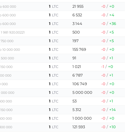
1
21 955
-0
/
+0
LTC
о 600 000
1
6 532
-0
/
+4
LTC
о 600 000
1
3 144
-0
/
+36
LTC
о 600 000
1
500
-0
/
+5
LTC
 1 981 920.00221
1
197
-0
/
+5
LTC
 750 000
1
155 769
-0
/
+0
LTC
о 10 000 000
1
91
-0
/
+1
LTC
 500 000
1
1 021
-1
/
+0
LTC
 150 000
1
6 787
-0
/
+1
LTC
100 000
1
106 749
-0
/
+0
LTC
0 000
1
5 000 000
-0
/
+0
LTC
1 000 000
1
53
-0
/
+1
LTC
300 000
1
5 312
-0
/
+14
LTC
 150 000
1
1 000 000
-0
/
+0
LTC
300 000
1
121 593
-0
/
+10
LTC
300 000