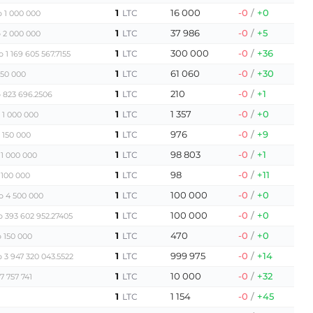
1
16 000
-0
/
+0
LTC
о 1 000 000
1
37 986
-0
/
+5
LTC
 2 000 000
1
300 000
-0
/
+36
LTC
о 1 169 605 567.7155
1
61 060
-0
/
+30
LTC
150 000
1
210
-0
/
+1
LTC
 823 696.2506
1
1 357
-0
/
+0
LTC
 1 000 000
1
976
-0
/
+9
LTC
 150 000
1
98 803
-0
/
+1
LTC
 1 000 000
1
98
-0
/
+11
LTC
 100 000
1
100 000
-0
/
+0
LTC
о 4 500 000
1
100 000
-0
/
+0
LTC
о 393 602 952.27405
1
470
-0
/
+0
LTC
 150 000
1
999 975
-0
/
+14
LTC
 3 947 320 043.5522
1
10 000
-0
/
+32
LTC
7 757 741
1
1 154
-0
/
+45
LTC