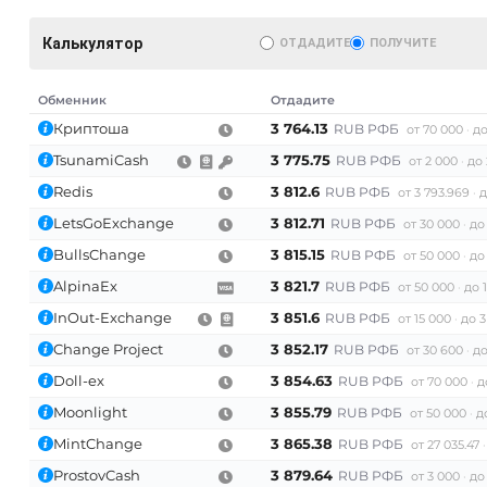
Калькулятор
ОТДАДИТЕ
ПОЛУЧИТЕ
Обменник
Отдадите
Криптоша
3 764.13
RUB РФБ
от 70 000
до
TsunamiCash
3 775.75
RUB РФБ
от 2 000
до 
Redis
3 812.6
RUB РФБ
от 3 793.969
д
LetsGoExchange
3 812.71
RUB РФБ
AT)
от 30 000
до
BullsChange
3 815.15
RUB РФБ
от 50 000
до
AlpinaEx
3 821.7
RUB РФБ
от 50 000
до 
InOut-Exchange
3 851.6
RUB РФБ
от 15 000
до 3
Change Project
3 852.17
RUB РФБ
от 30 600
до
Doll-ex
3 854.63
RUB РФБ
от 70 000
д
Moonlight
3 855.79
RUB РФБ
от 50 000
д
MintChange
3 865.38
RUB РФБ
от 27 035.47
ProstovCash
3 879.64
RUB РФБ
от 3 000
до