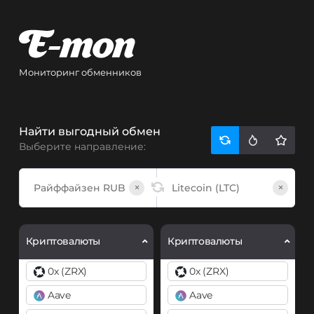
Мониторинг обменников
Найти выгодный обмен
Выберите направление:
×
×
Криптовалюты
Криптовалюты
0x (ZRX)
0x (ZRX)
Aave
Aave