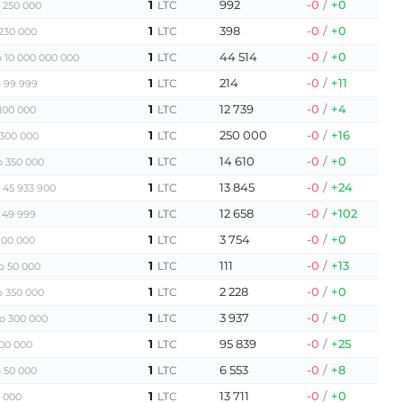
1
992
-0
/
+0
LTC
 250 000
1
398
-0
/
+0
LTC
230 000
1
44 514
-0
/
+0
LTC
 10 000 000 000
1
214
-0
/
+11
LTC
 99 999
1
12 739
-0
/
+4
LTC
100 000
1
250 000
-0
/
+16
LTC
 300 000
1
14 610
-0
/
+0
LTC
о 350 000
1
13 845
-0
/
+24
LTC
 45 933 900
1
12 658
-0
/
+102
LTC
 49 999
1
3 754
-0
/
+0
LTC
100 000
1
111
-0
/
+13
LTC
о 50 000
1
2 228
-0
/
+0
LTC
о 350 000
1
3 937
-0
/
+0
LTC
о 300 000
1
95 839
-0
/
+25
LTC
00 000
1
6 553
-0
/
+8
LTC
 50 000
1
13 711
-0
/
+0
LTC
 000