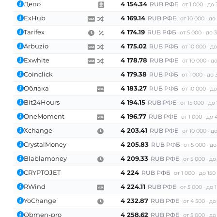
Депо
4 154.34
RUB РФБ
от 1 000
до 
ExHub
4 169.14
RUB РФБ
от 10 000
до
Tarifex
4 174.19
RUB РФБ
от 5 000
до 
Arbuzio
4 175.02
RUB РФБ
от 10 000
до
Exwhite
4 178.78
RUB РФБ
от 10 000
до
Coinclick
4 179.38
RUB РФБ
от 1 000
до 
Облака
4 183.27
RUB РФБ
от 10 000
до
Bit24Hours
4 194.15
RUB РФБ
от 15 000
до 
OneMoment
4 196.77
RUB РФБ
от 1 000
до 
Xchange
4 203.41
RUB РФБ
от 10 000
до
CrystalMoney
4 205.83
RUB РФБ
от 5 000
до
Blablamoney
4 209.33
RUB РФБ
от 5 000
до
CRYPTOJET
4 224
RUB РФБ
от 1 000
до 150
RWind
4 224.11
RUB РФБ
от 5 000
до 
YoChange
4 232.87
RUB РФБ
от 4 500
до
Obmen-pro
4 258.62
RUB РФБ
от 5 000
до