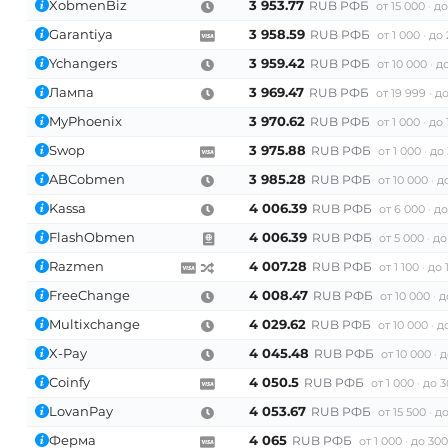
XobmenBiz
3 953.77
RUB РФБ
от 15 000
до
Garantiya
3 958.59
RUB РФБ
от 1 000
до 
Ychangers
3 959.42
RUB РФБ
от 10 000
до
Лампа
3 969.47
RUB РФБ
от 19 999
до
MyPhoenix
3 970.62
RUB РФБ
от 1 000
до 
Swop
3 975.88
RUB РФБ
от 1 000
до
ABCobmen
3 985.28
RUB РФБ
от 10 000
д
Kassa
4 006.39
RUB РФБ
от 6 000
до
FlashObmen
4 006.39
RUB РФБ
от 5 000
до
Razmen
4 007.28
RUB РФБ
от 1 100
до 
FreeChange
4 008.47
RUB РФБ
от 10 000
д
Multixchange
4 029.62
RUB РФБ
от 10 000
д
X-Pay
4 045.48
RUB РФБ
от 10 000
д
Coinfy
4 050.5
RUB РФБ
от 1 000
до 3
LovanPay
4 053.67
RUB РФБ
от 15 500
до
Ферма
4 065
RUB РФБ
от 1 000
до 300