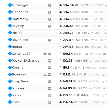
MChanger
4 084.34
RUB РФБ
от 10 000
д
Monetkins
4 084.39
RUB РФБ
от 10 000
д
Baksmany
4 084.59
RUB РФБ
от 10 000
д
KeysTop
4 086.43
RUB РФБ
от 5 000
до
BitBox
4 089.22
RUB РФБ
от 3 000
до
RoyalCash
4 092.84
RUB РФБ
от 10 000
д
Волна
4 094.68
RUB РФБ
от 3 000
до
Coinshop24
4 100.34
RUB РФБ
от 4 400
до
Pocket-Exchange
4 102.79
RUB РФБ
от 1 000
до 
Крипта
4 110.1
RUB РФБ
от 1 000
до 30
Buy-now
4 121.12
RUB РФБ
от 10 000
до 
SwapSfera
4 140.51
RUB РФБ
от 3 000
до 
More-ex
4 141.85
RUB РФБ
от 10 000
до
Metka
4 150.65
RUB РФБ
от 1 000
до 
Сова
4 154.34
RUB РФБ
от 1 000
до 