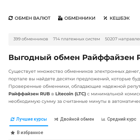
ОБМЕН ВАЛЮТ
ОБМЕННИКИ
КЕШБЭК
399 обменников
714 платежных систем
50207 направле
Выгодный обмен Райффайзен RU
Существует множество обменников электронных денег
портале вы найдете десятки предложений, которые бу
Проверенные обменники, обладающие надежной репута
Райффайзен RUB
в
Litecoin (LTC)
с минимальной комисс
необходимую сумму за считанные минуты в автоматиче
Лучшие курсы
Двойной обмен
Средний курс
В избранное