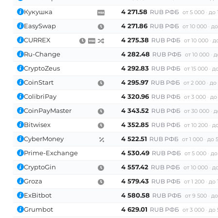
Кукушка
4 271.58
RUB РФБ
от 5 000
до 
EasySwap
4 271.86
RUB РФБ
от 10 000
до
CURREX
4 275.38
RUB РФБ
от 10 000
д
Ru-Change
4 282.48
RUB РФБ
от 10 000
д
CryptoZeus
4 292.83
RUB РФБ
от 15 000
до
CoinStart
4 295.97
RUB РФБ
от 2 000
до
ColibriPay
4 320.96
RUB РФБ
от 3 000
до
CoinPayMaster
4 343.52
RUB РФБ
от 30 000
д
Bitwisex
4 352.85
RUB РФБ
от 10 200
до
CyberMoney
4 522.51
RUB РФБ
от 1 000
до 
Prime-Exchange
4 530.49
RUB РФБ
от 5 000
до
CryptoGin
4 557.42
RUB РФБ
от 10 000
до
Groza
4 579.43
RUB РФБ
от 1 200
до 
ExBitbot
4 580.58
RUB РФБ
от 9 500
до
Grumbot
4 629.01
RUB РФБ
от 3 000
до 