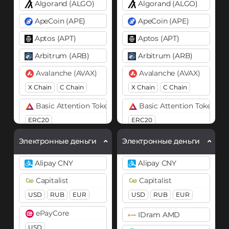
Algorand (ALGO)
Algorand (ALGO)
ApeCoin (APE)
ApeCoin (APE)
Aptos (APT)
Aptos (APT)
Arbitrum (ARB)
Arbitrum (ARB)
Avalanche (AVAX)
Avalanche (AVAX)
X Chain
C Chain
X Chain
C Chain
Basic Attention Token (BAT)
Basic Attention Token (B
ERC20
ERC20
Binance Coin (BNB)
Binance Coin (BNB)
Электронные деньги
Электронные деньги
BEP20
BEP2
BEP20
BEP2
Alipay CNY
Alipay CNY
Bitcoin (BTC)
Bitcoin (BTC)
Capitalist
Capitalist
BTC
BEP20
BTC
BEP20
OP
USD
RUB
EUR
USD
RUB
EUR
Lightning
OP
ARB
ARB
AVAXC
AVAXC
ePayCore
IDram AMD
Bitcoin Cash (BCH)
USD