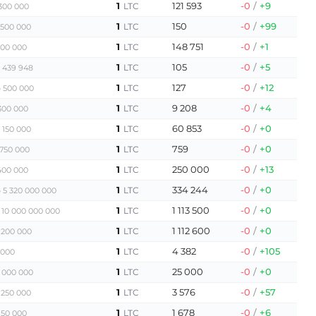
1
121 593
-0
/
+9
LTC
300 000
1
150
-0
/
+99
LTC
 500 000
1
148 751
-0
/
+1
LTC
300 000
1
105
-0
/
+5
LTC
 439 948
1
127
-0
/
+12
LTC
 500 000
1
9 208
-0
/
+4
LTC
300 000
1
60 853
-0
/
+0
LTC
 150 000
1
759
-0
/
+0
LTC
750 000
1
250 000
-0
/
+13
LTC
400 000
1
334 244
-0
/
+0
LTC
 5 320 000 000
1
1 113 500
-0
/
+0
LTC
 10 000 000 000
1
1 112 600
-0
/
+0
LTC
 200 000
1
4 382
-0
/
+105
LTC
 000
1
25 000
-0
/
+0
LTC
1 000 000
1
3 576
-0
/
+57
LTC
 250 000
1
1 678
-0
/
+6
LTC
 50 000