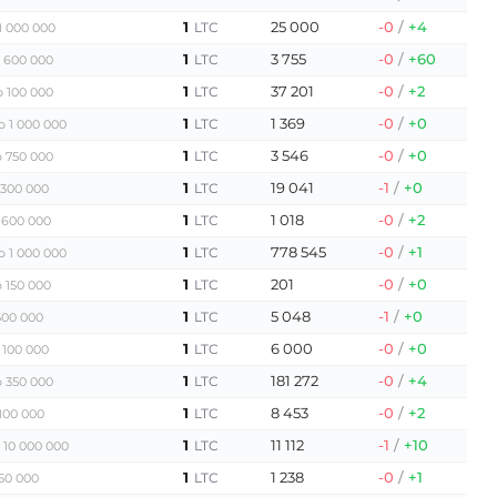
1
25 000
-0
/
+4
LTC
1 000 000
1
3 755
-0
/
+60
LTC
 600 000
1
37 201
-0
/
+2
LTC
о 100 000
1
1 369
-0
/
+0
LTC
о 1 000 000
1
3 546
-0
/
+0
LTC
 750 000
1
19 041
-1
/
+0
LTC
 300 000
1
1 018
-0
/
+2
LTC
 600 000
1
778 545
-0
/
+1
LTC
о 1 000 000
1
201
-0
/
+0
LTC
 150 000
1
5 048
-1
/
+0
LTC
500 000
1
6 000
-0
/
+0
LTC
 100 000
1
181 272
-0
/
+4
LTC
 350 000
1
8 453
-0
/
+2
LTC
100 000
1
11 112
-1
/
+10
LTC
 10 000 000
1
1 238
-0
/
+1
LTC
50 000