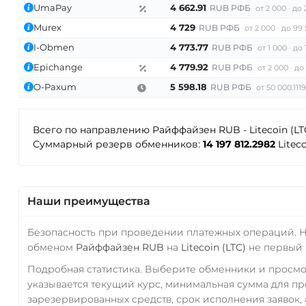
UmaPay
4 662.91
RUB РФБ
от 2 000
до 
Murex
4 729
RUB РФБ
от 2 000
до 99 
I-Obmen
4 773.77
RUB РФБ
от 1 000
до 
Epichange
4 779.92
RUB РФБ
от 2 000
до
O-Paxum
5 598.18
RUB РФБ
от 50 000.111
Всего по направлению Райффайзен RUB - Litecoin (LT
Суммарный резерв обменников:
14 197 812.2982
Litec
Наши преимущества
Безопасность при проведении платежных операций. 
обменом
Райффайзен RUB
на
Litecoin (LTC)
не первый 
Подробная статистика. Выберите обменники и просм
указывается текущий курс, минимальная сумма для п
зарезервированных средств, срок исполнения заявок, 