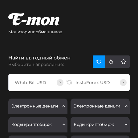
Мониторинг обменников
Найти выгодный обмен
Выберите направление:
×
×
Электронные деньги
Электронные деньги
Коды криптобирж
Коды криптобирж