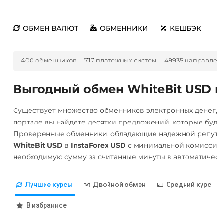
ОБМЕН ВАЛЮТ
ОБМЕННИКИ
КЕШБЭК
400 обменников
717 платежных систем
49935 направл
Выгодный обмен WhiteBit USD н
Существует множество обменников электронных денег
портале вы найдете десятки предложений, которые бу
Проверенные обменники, обладающие надежной репута
WhiteBit USD
в
InstaForex USD
с минимальной комиссие
необходимую сумму за считанные минуты в автоматиче
Лучшие курсы
Двойной обмен
Средний курс
В избранное