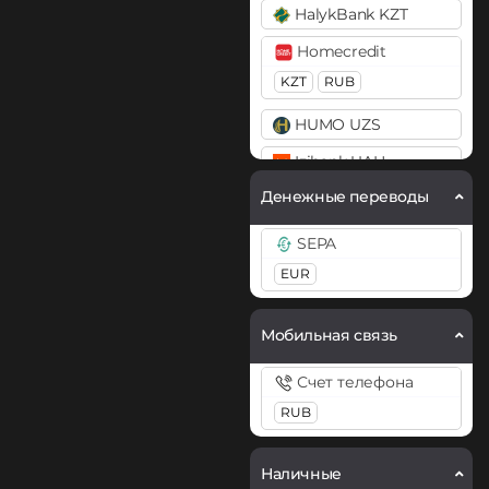
Filecoin (FIL)
HalykBank KZT
Payoneer
Gram (Toncoin)
Homecredit
USD
EUR
Hedera (HBAR)
KZT
RUB
PayPal
ICON (ICX)
HUMO UZS
USD
EUR
GBP
CAD
Jupiter (JUP)
AUD
PYUSD
Izibank UAH
Kaspa (KAS)
PaySera
Денежные переводы
JysanBank KZT
EUR
Litecoin (LTC)
Kaspi Bank
SEPA
Monero (XMR)
Paytm INR
Кошелек
EUR
NEAR Protocol
Pix BRL
MonoBank
Мобильная связь
UAH
NEO
USD
EUR
Qiwi
RUB
Notcoin (NOT)
OZON банк RUB
Счет телефона
Revolut
ONDO
RUB
Sense Bank UAH
EUR
USD
GBP
Ontology (ONT)
Visa/Master
Наличные
Skrill
USD
RUB
EUR
UAH
Optimism (OP)