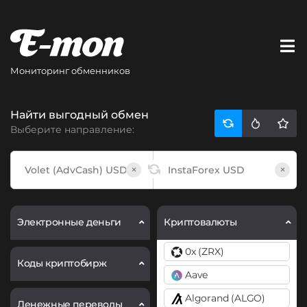
Мониторинг обменников
Найти выгодный обмен
Выберите направление:
×
×
Электронные деньги
Криптовалюты
0x (ZRX)
Коды криптобирж
Aave
Algorand (ALGO)
Денежные переводы