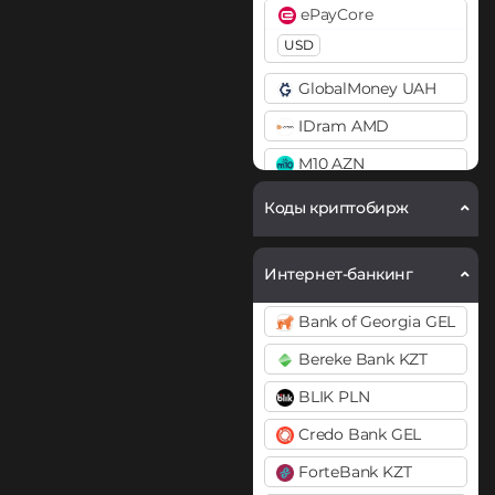
ePayCore
Cosmos (ATOM)
USD
Curve (CRV)
GlobalMoney UAH
DAI
IDram AMD
ERC20
M10 AZN
DASH
Mercado Pago ARS
Коды криптобирж
Dogecoin (DOGE)
MoneyGo
DOGE
USD
Интернет-банкинг
Polkadot (DOT)
Neteller
DOT
Bank of Georgia GEL
USD
EUR
Bereke Bank KZT
Ethereum (ETH)
NixMoney
BEP20
ERC20
OP
BLIK PLN
USD
ARB
BASE
Credo Bank GEL
Payeer
Ethereum Classic (ETC)
ForteBank KZT
USD
EUR