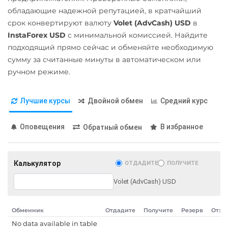
обладающие надежной репутацией, в кратчайший
Stellar (XLM)
Газпромбанк RUB
срок конвертируют валюту
Volet (AdvCash) USD
в
Sui
Евразийский Банк KZT
InstaForex USD
с минимальной комиссией. Найдите
Synthetix (SNX)
ЕРИП Расчет BYN
подходящий прямо сейчас и обменяйте необходимую
сумму за считанные минуты в автоматическом или
Tether (USDT)
Карта Unionpay CNY
ручном режиме.
ERC20
TRC20
BEP20
Карта UZCARD UZS
SOL
POL
CRONOS
Карта МИР RUB
Лучшие курсы
Двойной обмен
Средний курс
ARB
AVAXC
OP
TON
NEAR
Любой банк
Оповещения
В избранное
Обратный обмен
USD
RUB
EUR
UAH
Tether Gold (XAUt)
GBP
CNY
THB
JPY
Tezos (XTZ)
TRY
BYN
CAD
PLN
Калькулятор
ОТДАДИТЕ
ПОЛУЧИТЕ
INR
VND
BGN
AED
Tron (TRX)
GEL
AUD
ILS
IDR
Volet (AdvCash) USD
TrueUSD (TUSD)
PKR
RON
PHP
CZK
ERC20
TRC20
ARS
SEK
Обменник
Отдадите
Получите
Резерв
Отзы
TRUMP
No data available in table
МТС Банк RUB