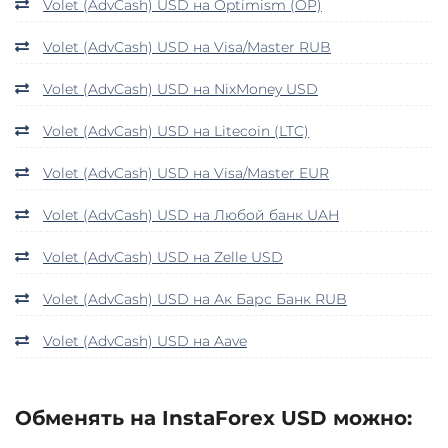
Volet (AdvCash) USD на Optimism (OP)
Volet (AdvCash) USD на Visa/Master RUB
Volet (AdvCash) USD на NixMoney USD
Volet (AdvCash) USD на Litecoin (LTC)
Volet (AdvCash) USD на Visa/Master EUR
Volet (AdvCash) USD на Любой банк UAH
Volet (AdvCash) USD на Zelle USD
Volet (AdvCash) USD на Ак Барс Банк RUB
Volet (AdvCash) USD на Aave
Обменять на InstaForex USD можно: