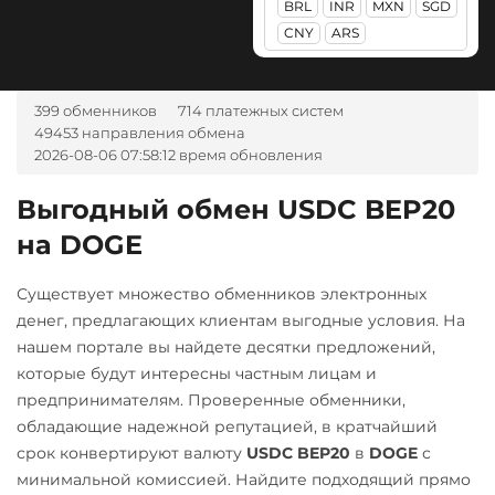
BRL
INR
MXN
SGD
CASH-IN RUB
Ontology (ONT)
PancakeSwap (CAKE)
МТС Банк RUB
CNY
ARS
Беларусбанк BYN
Optimism (OP)
Pax Dollar (USDP)
Открытие RUB
ВТБ Банк RUB
ERC20
PancakeSwap (CAKE)
ОТП Банк
399 обменников
714 платежных систем
Газпромбанк RUB
49453 направления обмена
Pax Dollar (USDP)
RUB
UAH
Pepe
2026-08-06 07:58:12 время обновления
Евразийский Банк KZT
ERC20
Pol (ex-MATIC)
Ощадбанк UAH
ЕРИП Расчет BYN
Выгодный обмен USDC BEP20
POL
ERC20
Pepe
Почта Банк RUB
на DOGE
Карта Unionpay CNY
Pol (ex-MATIC)
Qtum
Приват24
Карта UZCARD UZS
POL
USD
UAH
Ravencoin (RVN)
Существует множество обменников электронных
Карта МИР RUB
денег, предлагающих клиентам выгодные условия. На
Qtum
Ripple (XRP)
Промсвязьбанк RUB
нашем портале вы найдете десятки предложений,
Любой банк
Ravencoin (RVN)
Shib
ПУМБ UAH
которые будут интересны частным лицам и
USD
RUB
EUR
UAH
ERC20
BEP20
Ripple (XRP)
предпринимателям. Проверенные обменники,
Райффайзен
KZT
GBP
CNY
THB
обладающие надежной репутацией, в кратчайший
Shib
RUB
UAH
JPY
TRY
BYN
CAD
Solana (SOL)
срок конвертируют валюту
USDC BEP20
в
DOGE
с
AMD
HKD
PLN
INR
ERC20
BEP20
StableUSD (USDS)
минимальной комиссией. Найдите подходящий прямо
РНКБ RUB
VND
BGN
AED
GEL