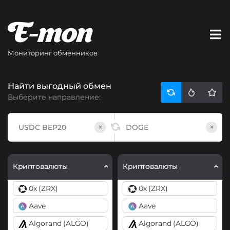
Мониторинг обменников
Найти выгодный обмен
Выберите направление:
×
×
Криптовалюты
Криптовалюты
0x (ZRX)
0x (ZRX)
Aave
Aave
Algorand (ALGO)
Algorand (ALGO)