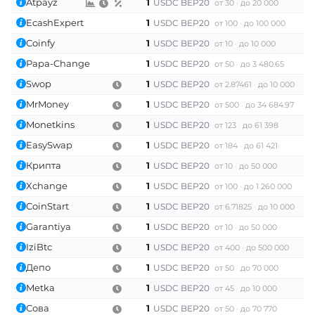
Zcash (ZEC)
Atpayz
1
USDC BEP20
от 30
до 20 000
EcashExpert
1
USDC BEP20
от 100
до 100 000
Coinfy
1
USDC BEP20
от 10
до 10 000
Papa-Change
1
USDC BEP20
от 50
до 3 480.65
Swop
1
USDC BEP20
от 2.87461
до 10 000
MrMoney
1
USDC BEP20
от 500
до 34 684.97
Monetkins
1
USDC BEP20
от 123
до 61 398
EasySwap
1
USDC BEP20
от 184
до 61 421
Крипта
1
USDC BEP20
от 10
до 50 000
Xchange
1
USDC BEP20
от 100
до 1 260 000
CoinStart
1
USDC BEP20
от 6.71825
до 10 000
Garantiya
1
USDC BEP20
от 10
до 50 000
IziBtc
1
USDC BEP20
от 400
до 500 000
Депо
1
USDC BEP20
от 50
до 70 000
Metka
1
USDC BEP20
от 45
до 10 000
Сова
1
USDC BEP20
от 50
до 70 770