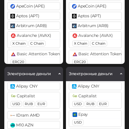
ApeCoin (APE)
ApeCoin (APE)
Aptos (APT)
Aptos (APT)
Arbitrum (ARB)
Arbitrum (ARB)
Avalanche (AVAX)
Avalanche (AVAX)
X Chain
C Chain
X Chain
C Chain
Basic Attention Token (BAT)
Basic Attention Token (B
ERC20
ERC20
Binance Coin (BNB)
Binance Coin (BNB)
Электронные деньги
Электронные деньги
BEP20
BEP2
BEP20
BEP2
Alipay CNY
Alipay CNY
Bitcoin (BTC)
Bitcoin (BTC)
Capitalist
Capitalist
BTC
BEP20
Lightning
BTC
BEP20
Lightning
USD
RUB
EUR
USD
RUB
EUR
OP
ARB
AVAXC
OP
ARB
AVAXC
Epay
IDram AMD
Bitcoin Cash (BCH)
Bitcoin Cash (BCH)
USD
M10 AZN
Bitcoin SV (BSV)
Bitcoin SV (BSV)