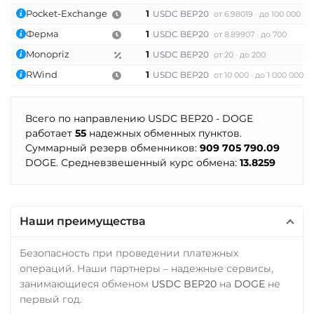
Pocket-Exchange
1
USDC BEP20
от 6.98019
до 100 000
Ферма
1
USDC BEP20
от 8.89907
до 700
Monopriz
1
USDC BEP20
от 20
до 200
RWind
1
USDC BEP20
от 10 000
до 1 000 000
Всего по направлению USDC BEP20 - DOGE
работает
55
надежных обменных пунктов.
Суммарный резерв обменников:
909 705 790.09
DOGE. Средневзвешенный курс обмена:
13.8259
Наши преимущества
Безопасность при проведении платежных
операций. Наши партнеры – надежные сервисы,
занимающиеся обменом
USDC BEP20
на
DOGE
не
первый год.