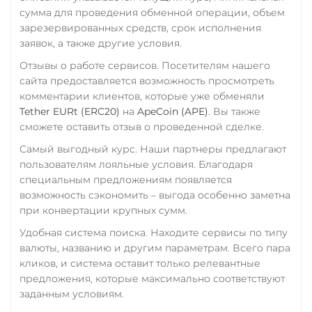
ERC20
сумма для проведения обменной операции, объем
USD Coin (USDC)
зарезервированных средств, срок исполнения
заявок, а также другие условия.
ERC20
BEP20
SOL
Polygon
ARB
OP
Отзывы о работе сервисов. Посетителям нашего
сайта предоставляется возможность просмотреть
Utopia USD (UUSD)
комментарии клиентов, которые уже обменяли
Tether EURt (ERC20)
на
ApeCoin (APE)
. Вы также
сможете оставить отзыв о проведенной сделке.
Самый выгодный курс. Наши партнеры предлагают
пользователям лояльные условия. Благодаря
специальным предложениям появляется
возможность сэкономить – выгода особенно заметна
при конвертации крупных сумм.
Удобная система поиска. Находите сервисы по типу
валюты, названию и другим параметрам. Всего пара
кликов, и система оставит только релевантные
предложения, которые максимально соответствуют
заданным условиям.