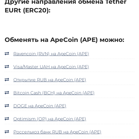
Другие направления обмена Tether
EURt (ERC20):
Обменять на ApeCoin (APE) можно:
Ravencoin (RVN) на ApeCoin (APE)
Visa/Master UAH на ApeCoin (APE)
Открытие RUB на ApeCoin (APE)
Bitcoin Cash (BCH) на ApeCoin (APE)
DOGE на ApeCoin (APE)
Optimism (OP) на ApeCoin (APE)
Россельхоз банк RUB на ApeCoin (APE)