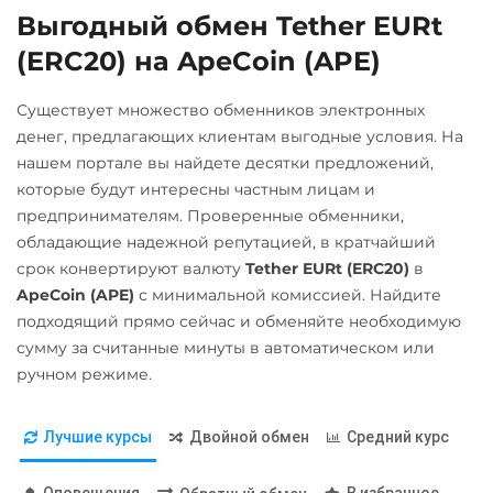
Litecoin (LTC)
Выгодный обмен Tether EURt
UAH
Monero (XMR)
(ERC20) на ApeCoin (APE)
Открытие RUB
NEO
ОТП Банк
Существует множество обменников электронных
Optimism (OP)
денег, предлагающих клиентам выгодные условия. На
UAH
PancakeSwap (CAKE)
нашем портале вы найдете десятки предложений,
Ощадбанк UAH
которые будут интересны частным лицам и
Pepe
предпринимателям. Проверенные обменники,
Почта Банк RUB
Pol (ex-MATIC)
обладающие надежной репутацией, в кратчайший
Приват24
POL
срок конвертируют валюту
Tether EURt (ERC20)
в
UAH
ApeCoin (APE)
с минимальной комиссией. Найдите
Ravencoin (RVN)
подходящий прямо сейчас и обменяйте необходимую
Промсвязьбанк RUB
Ripple (XRP)
сумму за считанные минуты в автоматическом или
ПУМБ UAH
ручном режиме.
Shib
Райффайзен
ERC20
RUB
UAH
Лучшие курсы
Двойной обмен
Средний курс
Solana (SOL)
РНКБ RUB
Оповещения
В избранное