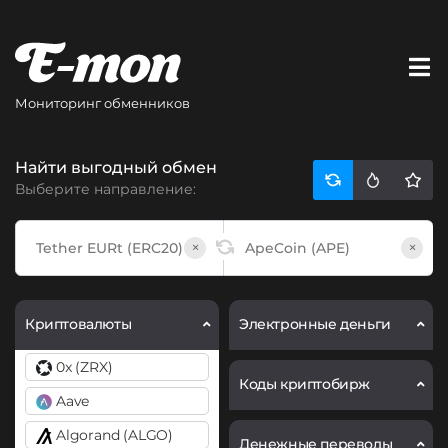
Мониторинг обменников
Найти выгодный обмен
Выберите направление:
×
×
Криптовалюты
Электронные деньги
0x (ZRX)
Коды криптобирж
Aave
Algorand (ALGO)
Денежные переводы