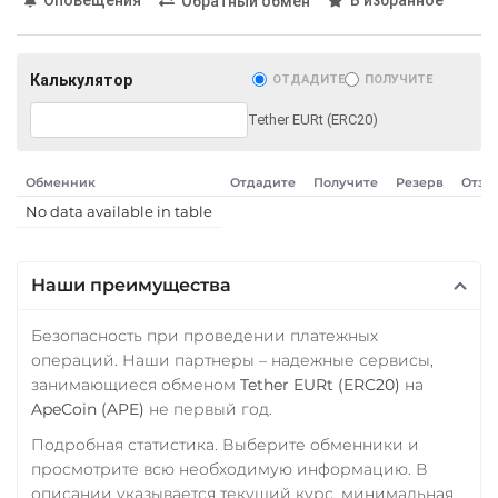
Starknet (STRK)
Обратный обмен
Росбанк RUB
Stellar (XLM)
Россельхоз банк RUB
Terra Classic (LUNC)
Калькулятор
ОТДАДИТЕ
ПОЛУЧИТЕ
Русский Стандарт RUB
Tether (USDT)
Tether EURt (ERC20)
Сбербанк
ERC20
TRC20
BEP20
RUB
SOL
POL
AVAXC
Обменник
Отдадите
Получите
Резерв
Отзы
TON
NEAR
Счет ИП/ООО
No data available in table
UAH
THETA
Тинькофф
Tornado Cash (TORN)
Наши преимущества
RUB
Tron (TRX)
Безопасность при проведении платежных
УкрСиббанк UAH
TrueUSD (TUSD)
операций. Наши партнеры – надежные сервисы,
занимающиеся обменом
Tether EURt (ERC20)
на
ERC20
TRC20
BEP
ApeCoin (APE)
не первый год.
TRUMP
Подробная статистика. Выберите обменники и
просмотрите всю необходимую информацию. В
Uniswap (UNI)
описании указывается текущий курс, минимальная