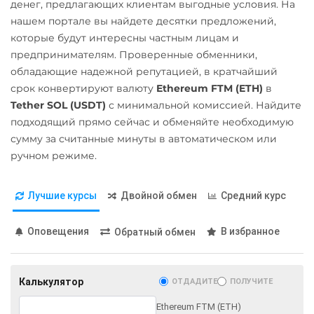
денег, предлагающих клиентам выгодные условия. На
Карта МИР RUB
Lido DAO (LDO)
нашем портале вы найдете десятки предложений,
которые будут интересны частным лицам и
Любой банк
Litecoin (LTC)
предпринимателям. Проверенные обменники,
USD
RUB
EUR
UAH
Maker (MKR)
обладающие надежной репутацией, в кратчайший
GBP
CNY
PLN
VND
Monero (XMR)
срок конвертируют валюту
Ethereum FTM (ETH)
в
AED
MXN
Tether SOL (USDT)
с минимальной комиссией. Найдите
NEAR Protocol
МТС Банк RUB
подходящий прямо сейчас и обменяйте необходимую
NEO
сумму за считанные минуты в автоматическом или
Открытие RUB
ручном режиме.
Notcoin (NOT)
ОТП Банк
ONDO
RUB
UAH
Лучшие курсы
Двойной обмен
Средний курс
Ontology (ONT)
Ощадбанк UAH
Optimism (OP)
Оповещения
В избранное
Обратный обмен
Почта Банк RUB
PancakeSwap (CAKE)
Приват24
Pax Dollar (USDP)
USD
EUR
UAH
Калькулятор
ОТДАДИТЕ
ПОЛУЧИТЕ
ERC20
Ethereum FTM (ETH)
Промсвязьбанк RUB