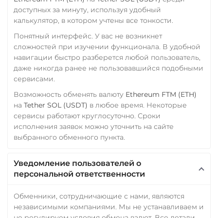
Tornado Cash (TORN)
доступных за минуту, используя удобный
Tron (TRX)
калькулятор, в котором учтены все тонкости.
Понятный интерфейс. У вас не возникнет
TrueUSD (TUSD)
сложностей при изучении функционала. В удобной
ERC20
TRC20
BEP
навигации быстро разберется любой пользователь,
даже никогда ранее не пользовавшийся подобными
TRUMP
сервисами.
Trust Wallet Token (TWT)
Возможность обменять валюту
Ethereum FTM (ETH)
BEP20
на
Tether SOL (USDT)
в любое время. Некоторые
сервисы работают круглосуточно. Сроки
Uniswap (UNI)
исполнения заявок можно уточнить на сайте
ERC20
выбранного обменного пункта.
USD Coin (USDC)
ERC20
BEP20
AVAX
Уведомление пользователей о
SOL
Polygon
персональной ответственности
CRONOS
ARB
OP
Обменники, сотрудничающие с нами, являются
BASE
RONIN
NEAR
независимыми компаниями. Мы не устанавливаем и
XLM
SUI
SONIC
не регулируем условия обмена валют. Все детали