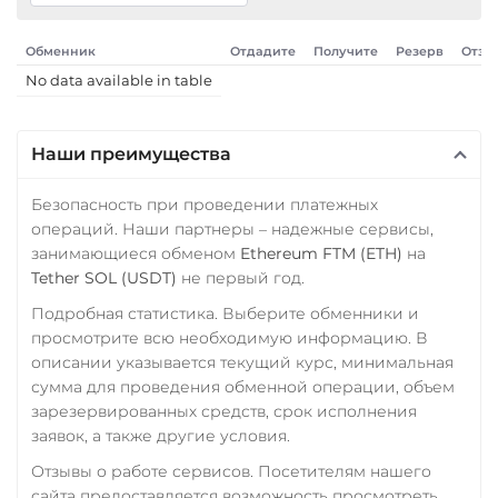
Pepe
ПУМБ UAH
Обменник
Отдадите
Получите
Резерв
Отзы
Pol (ex-MATIC)
Райффайзен
No data available in table
POL
ERC20
RUB
UAH
Qtum
РНКБ RUB
Наши преимущества
Quant (QNT)
Росбанк RUB
Безопасность при проведении платежных
Ravencoin (RVN)
Россельхоз банк RUB
операций. Наши партнеры – надежные сервисы,
Ripple (XRP)
занимающиеся обменом
Ethereum FTM (ETH)
на
Русский Стандарт RUB
Tether SOL (USDT)
не первый год.
Shib
Сбербанк
Подробная статистика. Выберите обменники и
ERC20
BEP20
RUB
KZT
QR RUB
просмотрите всю необходимую информацию. В
Solana (SOL)
описании указывается текущий курс, минимальная
СБП RUB
сумма для проведения обменной операции, объем
StableUSD (USDS)
Совкомбанк RUB
зарезервированных средств, срок исполнения
Starknet (STRK)
заявок, а также другие условия.
Счет ИП/ООО
Stellar (XLM)
Отзывы о работе сервисов. Посетителям нашего
UAH
RUB
USD
EUR
сайта предоставляется возможность просмотреть