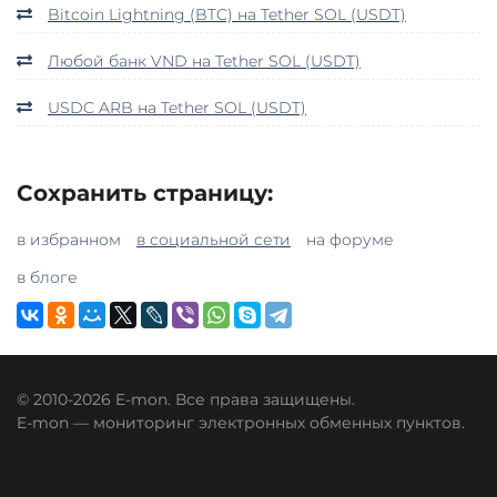
Bitcoin Lightning (BTC) на Tether SOL (USDT)
Любой банк VND на Tether SOL (USDT)
USDC ARB на Tether SOL (USDT)
Сохранить страницу:
в избранном
в социальной сети
на форуме
в блоге
© 2010-2026 E-mon. Все права защищены.
E-mon — мониторинг электронных обменных пунктов.