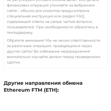
Utopia USD (UUSD)
финансовых операций уточняйте на выбранном
сайте – обычно для клиентов предусмотрена
VeChain (VET)
специальная инструкция или раздел FAQ,
Verge (XVG)
содержащий ответы на самые частые вопросы
пользователей. При необходимости обратитесь в
WAVES
техподдержку.
Wrapped Bitcoin (WBTC)
Обратите внимание! Мы не несем ответственности
ERC20
AVAXC
за различные операции, проводящиеся через
другие сайты! Во избежание недоразумений
Wrapped Ethereum (WETH)
внимательно изучайте детали перед проведением
ERC20
AVAXC
BASE
сделки.
CRO
RONIN
Yearn.finance (YFI)
Другие направления обмена
Zcash (ZEC)
Ethereum FTM (ETH):