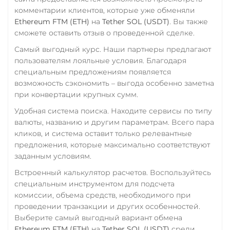
Sui
Тинькофф
комментарии клиентов, которые уже обменяли
Ethereum FTM (ETH)
на
Tether SOL (USDT)
. Вы также
RUB
Sushi
QR RUB
сможете оставить отзыв о проведенной сделке.
Synthetix (SNX)
УкрСиббанк UAH
Самый выгодный курс. Наши партнеры предлагают
Terra (LUNA)
Фридом Банк KZT
пользователям лояльные условия. Благодаря
специальным предложениям появляется
Terra Classic (LUNC)
Центр Кредит KZT
возможность сэкономить – выгода особенно заметна
Tether (USDT)
Элкарт KGS
при конвертации крупных сумм.
Omni
ERC20
TRC20
Удобная система поиска. Находите сервисы по типу
BEP20
POL
CRONOS
валюты, названию и другим параметрам. Всего пара
ARB
AVAXC
OP
кликов, и система оставит только релевантные
TON
NEAR
APT
предложения, которые максимально соответствуют
заданным условиям.
Tether Gold (XAUt)
Встроенный калькулятор расчетов. Воспользуйтесь
Tezos (XTZ)
специальным инструментом для подсчета
комиссии, объема средств, необходимого при
The Sandbox (SAND)
проведении транзакции и других особенностей.
THETA
Выберите самый выгодный вариант обмена
Ethereum FTM (ETH)
на
Tether SOL (USDT)
среди