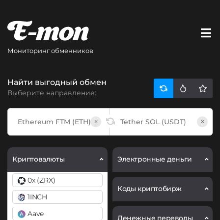
Мониторинг обменников
Найти выгодный обмен
Выберите направление:
×
×
Криптовалюты
Электронные деньги
0x (ZRX)
Коды криптобирж
1INCH
Aave
Денежные переводы