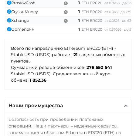
ProstovCash
1
ETH ERC20
от 0.0263
до 63 7
Utopia USD (UUSD)
Счет ИП/ООО
CrystalMoney
1
ETH ERC20
от 0.063
до 239 11
UAH
RUB
USD
EUR
VeChain (VET)
Xchange
1
ETH ERC20
от 0.0525
до 636
CNY
Verge (XVG)
ObmenoFF
1
ETH ERC20
от 0.57056
до 513.
Тинькофф
WAVES
RUB
CASH-IN RUB
Всего по направлению Ethereum ERC20 (ETH) -
Wrapped Bitcoin (WBTC)
QR RUB
StableUSD (USDS) работает
21
надежных обменных
ERC20
AVAXC
пунктов.
УкрСиббанк UAH
Суммарный резерв обменников:
278 550 541
Wrapped Ethereum (WET
Фридом Банк KZT
StableUSD (USDS). Средневзвешенный курс
ERC20
AVAXC
BASE
обмена:
1 852.36
Центр Кредит KZT
CRO
RONIN
Элкарт KGS
Yearn.finance (YFI)
Наши преимущества
Zcash (ZEC)
Безопасность при проведении платежных
операций. Наши партнеры – надежные сервисы,
занимающиеся обменом
Ethereum ERC20 (ETH)
на