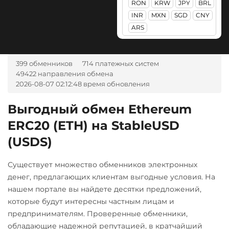
RON
KRW
JPY
BRL
Ак Барс Банк RUB
ОТП Банк
Terra (LUNA)
PancakeSwap (CAKE)
INR
MXN
SGD
CNY
RUB
UAH
Альфа-Банк
Tether (USDT)
ARS
Pax Dollar (USDP)
RUB
UAH
ERC20
Ощадбанк UAH
TRC20
BEP20
ERC20
CASH-IN RUB
SOL
POL
CRONOS
Почта Банк RUB
Pepe
399 обменников
714 платежных систем
ARB
AVAXC
OP
Беларусбанк BYN
49422 направления обмена
Приват24
TON
NEAR
Pol (ex-MATIC)
2026-08-07 02:12:48 время обновления
ВТБ Банк RUB
USD
UAH
POL
Tether Gold (XAUt)
Газпромбанк RUB
Выгодный обмен Ethereum
Промсвязьбанк RUB
Qtum
Tezos (XTZ)
ERC20 (ETH) на StableUSD
Евразийский Банк KZT
ПУМБ UAH
Ravencoin (RVN)
Tron (TRX)
(USDS)
ЕРИП Расчет BYN
Райффайзен
Ripple (XRP)
TrueUSD (TUSD)
Карта Unionpay CNY
RUB
UAH
Существует множество обменников электронных
ERC20
TRC20
Shib
Карта UZCARD UZS
денег, предлагающих клиентам выгодные условия. На
РНКБ RUB
ERC20
BEP20
TRUMP
нашем портале вы найдете десятки предложений,
Карта МИР RUB
Росбанк RUB
которые будут интересны частным лицам и
Solana (SOL)
Uniswap (UNI)
Любой банк
предпринимателям. Проверенные обменники,
Россельхоз банк RUB
ERC20
×
StableUSD (USDS)
USD
RUB
EUR
UAH
обладающие надежной репутацией, в кратчайший