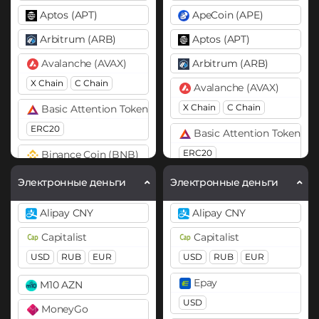
Aptos (APT)
ApeCoin (APE)
Arbitrum (ARB)
Aptos (APT)
Avalanche (AVAX)
Arbitrum (ARB)
X Chain
C Chain
Avalanche (AVAX)
X Chain
C Chain
Basic Attention Token (BAT)
ERC20
Basic Attention Token (B
ERC20
Binance Coin (BNB)
BEP20
Binance Coin (BNB)
Электронные деньги
Электронные деньги
BEP20
BEP2
Bitcoin (BTC)
Alipay CNY
Alipay CNY
BTC
BEP20
OP
Bitcoin (BTC)
Capitalist
Capitalist
ARB
AVAXC
BTC
BEP20
Lightning
USD
RUB
EUR
USD
RUB
EUR
OP
ARB
AVAXC
Bitcoin Cash (BCH)
Epay
M10 AZN
Bitcoin SV (BSV)
Bitcoin Cash (BCH)
USD
MoneyGo
BitTorrent (BTT)
Bitcoin SV (BSV)