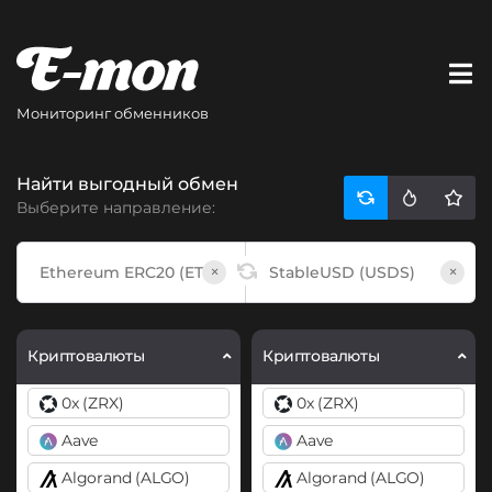
Мониторинг обменников
Найти выгодный обмен
Выберите направление:
×
×
Криптовалюты
Криптовалюты
0x (ZRX)
0x (ZRX)
Aave
Aave
Algorand (ALGO)
Algorand (ALGO)