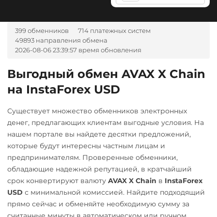
NEAR Protocol
Альфа-Банк
RUB
CASH-IN RUB
NEO
399 обменников
714 платежных систем
49893 направления обмена
Notcoin (NOT)
Беларусбанк BYN
2026-08-06 23:39:57 время обновления
ONDO
ВТБ Банк RUB
Выгодный обмен AVAX X Chain
Ontology (ONT)
Газпромбанк RUB
на InstaForex USD
Optimism (OP)
Евразийский Банк KZT
PancakeSwap (CAKE)
ЕРИП Расчет BYN
Существует множество обменников электронных
денег, предлагающих клиентам выгодные условия. На
Карта Unionpay CNY
Pax Dollar (USDP)
нашем портале вы найдете десятки предложений,
ERC20
Карта UZCARD UZS
которые будут интересны частным лицам и
предпринимателям. Проверенные обменники,
Pepe
Карта МИР RUB
обладающие надежной репутацией, в кратчайший
Pol (ex-MATIC)
Любой банк
срок конвертируют валюту
AVAX X Chain
в
InstaForex
POL
ERC20
USD
RUB
EUR
UAH
USD
с минимальной комиссией. Найдите подходящий
KZT
GBP
CNY
THB
прямо сейчас и обменяйте необходимую сумму за
Qtum
JPY
TRY
BYN
CAD
считанные минуты в автоматическом или ручном