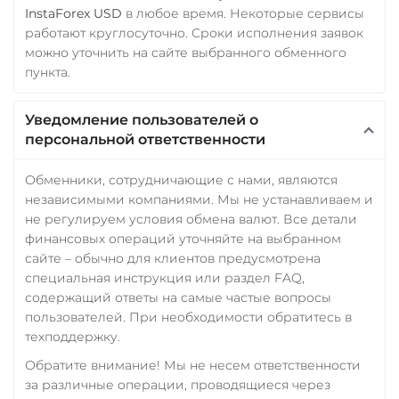
InstaForex USD
в любое время. Некоторые сервисы
Wrapped Bitcoin (WBTC)
работают круглосуточно. Сроки исполнения заявок
ERC20
AVAXC
можно уточнить на сайте выбранного обменного
пункта.
Wrapped Ethereum (WET
ERC20
AVAXC
BASE
Уведомление пользователей о
CRO
RONIN
персональной ответственности
Yearn.finance (YFI)
Обменники, сотрудничающие с нами, являются
Zcash (ZEC)
независимыми компаниями. Мы не устанавливаем и
не регулируем условия обмена валют. Все детали
финансовых операций уточняйте на выбранном
сайте – обычно для клиентов предусмотрена
специальная инструкция или раздел FAQ,
содержащий ответы на самые частые вопросы
пользователей. При необходимости обратитесь в
техподдержку.
Обратите внимание! Мы не несем ответственности
за различные операции, проводящиеся через