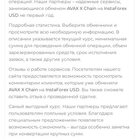
операций. Наши партнеры – надежные сервисы,
Terra Classic (LUNC)
Промсвязьбанк RUB
занимающиеся обменом
AVAX X Chain
на
InstaForex
Tether (USDT)
USD
не первый год.
ПУМБ UAH
Omni
ERC20
TRC20
Подробная статистика. Выберите обменники и
Райффайзен
BEP20
SOL
POL
просмотрите всю необходимую информацию. В
RUB
UAH
CRONOS
ARB
AVAXC
описании указывается текущий курс, минимальная
OP
TON
NEAR
сумма для проведения обменной операции, объем
РНКБ RUB
зарезервированных средств, срок исполнения
Tether Gold (XAUt)
Росбанк RUB
заявок, а также другие условия.
Tezos (XTZ)
Отзывы о работе сервисов. Посетителям нашего
Россельхоз банк RUB
сайта предоставляется возможность просмотреть
The Sandbox (SAND)
Русский Стандарт RUB
комментарии клиентов, которые уже обменяли
THETA
AVAX X Chain
на
InstaForex USD
. Вы также сможете
Сбербанк
оставить отзыв о проведенной сделке.
Tornado Cash (TORN)
RUB
KZT
QR RUB
Самый выгодный курс. Наши партнеры предлагают
Tron (TRX)
СБП RUB
пользователям лояльные условия. Благодаря
TrueUSD (TUSD)
специальным предложениям появляется
Совкомбанк RUB
возможность сэкономить – выгода особенно заметна
ERC20
TRC20
BEP
Счет ИП/ООО
при конвертации крупных сумм.