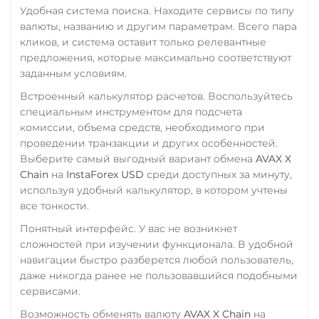
TRUMP
UAH
RUB
USD
EUR
Удобная система поиска. Находите сервисы по типу
CNY
валюты, названию и другим параметрам. Всего пара
Trust Wallet Token (TWT)
кликов, и система оставит только релевантные
Тинькофф
BEP20
предложения, которые максимально соответствуют
RUB
CASH-IN RUB
заданным условиям.
Uniswap (UNI)
QR RUB
ERC20
Встроенный калькулятор расчетов. Воспользуйтесь
специальным инструментом для подсчета
УкрСиббанк UAH
USD Coin (USDC)
комиссии, объема средств, необходимого при
Фридом Банк KZT
ERC20
BEP20
AVAX
проведении транзакции и других особенностей.
SOL
Polygon
Выберите самый выгодный вариант обмена
AVAX X
Центр Кредит KZT
CRONOS
ARB
OP
Chain
на
InstaForex USD
среди доступных за минуту,
Элкарт KGS
используя удобный калькулятор, в котором учтены
BASE
RONIN
NEAR
все тонкости.
XLM
Понятный интерфейс. У вас не возникнет
Utopia USD (UUSD)
сложностей при изучении функционала. В удобной
VeChain (VET)
навигации быстро разберется любой пользователь,
даже никогда ранее не пользовавшийся подобными
Verge (XVG)
сервисами.
WAVES
Возможность обменять валюту
AVAX X Chain
на