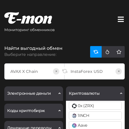
Мониторинг обменников
Найти выгодный обмен
Выберите направление:
×
×
Электронные деньги
Криптовалюты
0x (ZRX)
Коды криптобирж
1INCH
Aave
Денежные переводы