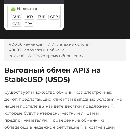
Ак Барс Банк RUB
PancakeSwap (CAKE)
Наличные
Альфа-Банк
RUB
USD
EUR
GBP
Pepe
CAD
TRY
RUB
Pol (ex-MATIC)
POL
ВТБ Банк RUB
400 обменников
717 платежных систем
Газпромбанк RUB
Qtum
49093 направления обмена
Евразийский Банк KZT
2026-08-08 13:16:28 время обновления
Ravencoin (RVN)
Карта Unionpay CNY
Ripple (XRP)
Выгодный обмен API3 на
Карта UZCARD UZS
Shib
StableUSD (USDS)
ERC20
BEP20
Карта МИР RUB
Существует множество обменников электронных
Любой банк
Solana (SOL)
денег, предлагающих клиентам выгодные условия. На
USD
RUB
CNY
Starknet (STRK)
нашем портале вы найдете десятки предложений,
которые будут интересны частным лицам и
МТС Банк RUB
Stellar (XLM)
предпринимателям. Проверенные обменники,
Открытие RUB
Sui
обладающие надежной репутацией, в кратчайший