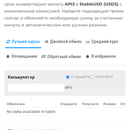
срок конвертируют валюту
API3
в
StableUSD (USDS)
с
ОТП Банк
Terra (LUNA)
минимальной комиссией. Найдите подходящий прямо
RUB
UAH
Tether (USDT)
сейчас и обменяйте необходимую сумму за считанные
ERC20
Ощадбанк UAH
TRC20
BEP20
минуты в автоматическом или ручном режиме.
SOL
POL
CRONOS
Почта Банк RUB
ARB
AVAXC
OP
Лучшие курсы
Двойной обмен
Средний курс
Приват24
TON
NEAR
USD
UAH
Tether Gold (XAUt)
Оповещения
В избранное
Обратный обмен
Промсвязьбанк RUB
Tezos (XTZ)
ПУМБ UAH
Tron (TRX)
Калькулятор
ОТДАДИТЕ
ПОЛУЧИТЕ
Райффайзен
TrueUSD (TUSD)
API3
RUB
UAH
ERC20
TRC20
РНКБ RUB
Обменник
Отдадите
Получите
Резерв
Отзы
TRUMP
No data available in table
Росбанк RUB
Uniswap (UNI)
Россельхоз банк RUB
ERC20