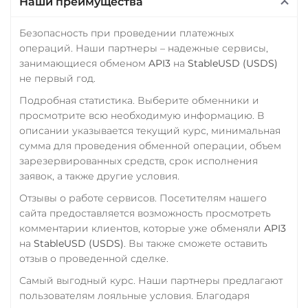
Наши преимущества
Русский Стандарт RUB
USD Coin (USDC)
ERC20
Сбербанк
BEP20
AVAX
Безопасность при проведении платежных
SOL
Polygon
операций. Наши партнеры – надежные сервисы,
RUB
QR RUB
CRONOS
ARB
OP
занимающиеся обменом
API3
на
StableUSD (USDS)
СБП RUB
BASE
RONIN
NEAR
не первый год.
Счет ИП/ООО
Подробная статистика. Выберите обменники и
Utopia USD (UUSD)
просмотрите всю необходимую информацию. В
USD
VeChain (VET)
описании указывается текущий курс, минимальная
Тинькофф
сумма для проведения обменной операции, объем
Wrapped Bitcoin (WBTC)
зарезервированных средств, срок исполнения
RUB
QR RUB
ERC20
AVAXC
заявок, а также другие условия.
УкрСиббанк UAH
Wrapped Ethereum (WETH)
Отзывы о работе сервисов. Посетителям нашего
Фридом Банк KZT
сайта предоставляется возможность просмотреть
ERC20
AVAXC
BASE
комментарии клиентов, которые уже обменяли
API3
CRO
RONIN
Центр Кредит KZT
на
StableUSD (USDS)
. Вы также сможете оставить
Yearn.finance (YFI)
Элкарт KGS
отзыв о проведенной сделке.
Самый выгодный курс. Наши партнеры предлагают
Zcash (ZEC)
пользователям лояльные условия. Благодаря