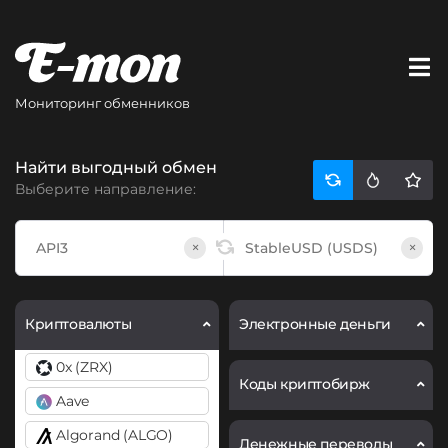
Мониторинг обменников
Найти выгодный обмен
Выберите направление:
×
×
Криптовалюты
Электронные деньги
0x (ZRX)
Коды криптобирж
Aave
Algorand (ALGO)
Денежные переводы