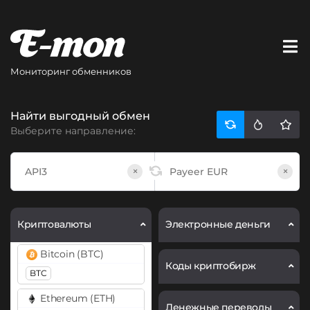
Мониторинг обменников
Найти выгодный обмен
Выберите направление:
×
×
Криптовалюты
Электронные деньги
Bitcoin (BTC)
Коды криптобирж
BTC
Ethereum (ETH)
Денежные переводы