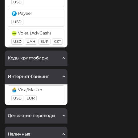
USD
Payeer
USD
Volet (AdvCash)
USD
UAH
EUR
KZT
Webmoney
Коды криптобирж
WMZ
WME
WMT
Интернет-банкинг
Visa/Master
USD
EUR
Денежные переводы
Наличные