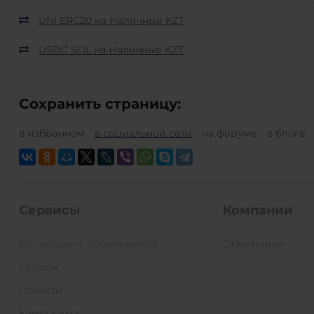
UNI ERC20 на Наличные KZT
USDC SOL на Наличные KZT
Сохранить страницу:
в избранном
в социальной сети
на форуме
в блоге
Сервисы
Компании
Мониторинг обменнииков
Обменники
Кешбэк
Новости
Карта сайта