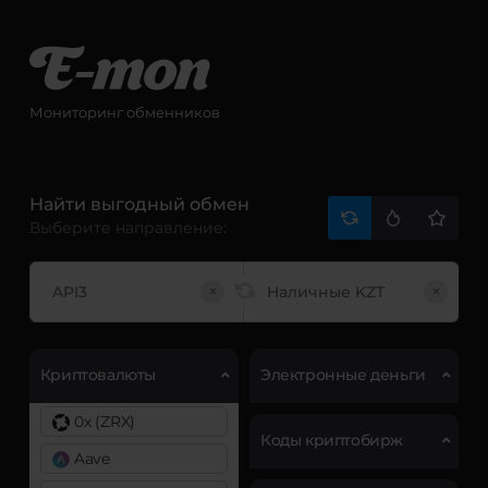
Мониторинг обменников
Найти выгодный обмен
Выберите направление:
×
×
Криптовалюты
Электронные деньги
0x (ZRX)
Коды криптобирж
Aave