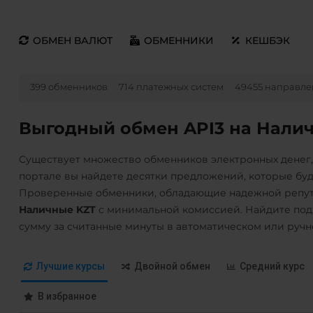
ОБМЕН ВАЛЮТ
ОБМЕННИКИ
КЕШБЭК
399 обменников
714 платежных систем
49455 направле
Выгодный обмен API3 на Нали
Существует множество обменников электронных денег
портале вы найдете десятки предложений, которые бу
Проверенные обменники, обладающие надежной репут
Наличные KZT
с минимальной комиссией. Найдите под
сумму за считанные минуты в автоматическом или руч
Лучшие курсы
Двойной обмен
Средний курс
В избранное