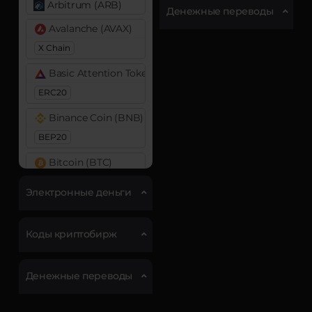
Arbitrum (ARB)
Денежные переводы
Avalanche (AVAX)
X Chain
Basic Attention Token (BAT)
ERC20
Binance Coin (BNB)
BEP20
Bitcoin (BTC)
BTC
Электронные деньги
Bitcoin Cash (BCH)
Cardano (ADA)
Коды криптобирж
Chainlink (LINK)
Денежные переводы
ERC20
DASH