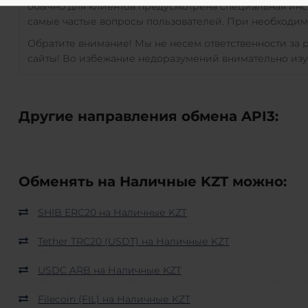
обычно для клиентов предусмотрена специальная инс
самые частые вопросы пользователей. При необходимо
Обратите внимание! Мы не несем ответственности за
сайты! Во избежание недоразумений внимательно изу
Другие направления обмена API3:
Обменять на Наличные KZT можно:
SHIB ERC20 на Наличные KZT
Tether TRC20 (USDT) на Наличные KZT
USDC ARB на Наличные KZT
Filecoin (FIL) на Наличные KZT