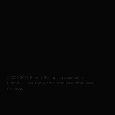
NEAR
Tether Gold (XAUt)
Tezos (XTZ)
Tron (TRX)
Uniswap (UNI)
ERC20
USD Coin (USDC)
ERC20
BEP20
SOL
Polygon
ARB
OP
© 2010-2026 E-mon. Все права защищены.
Yearn.finance (YFI)
E-mon — мониторинг электронных обменных
пунктов.
Zcash (ZEC)