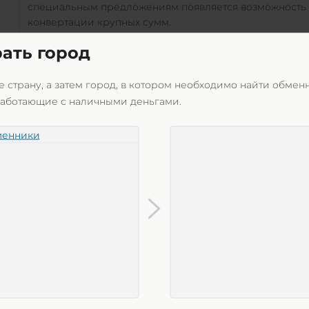
специальным предложениям появляется возможность с
конвертации крупных сумм.
Удобная система поиска. Находите сервисы по типу в
ать город
кликов, и система оставит только релевантные предл
условиям.
 страну, а затем город, в котором необходимо найти обмен
Встроенный калькулятор расчетов. Воспользуйтесь с
работающие с наличными деньгами.
объема средств, необходимого при проведении транз
выгодный вариант обмена
API3
на
Наличные KZT
среди
менники
калькулятор, в котором учтены все тонкости.
Понятный интерфейс. У вас не возникнет сложностей
быстро разберется любой пользователь, даже никогд
Возможность обменять валюту
API3
на
Наличные KZT
в
круглосуточно. Сроки исполнения заявок можно уточни
Уведомление пользователей о персональной о
Обменники, сотрудничающие с нами, являются незав
регулируем условия обмена валют. Все детали финанс