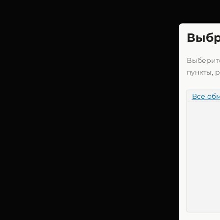
Decentraland (MANA)
Dogecoin (DOGE)
Выбр
DOGE
Polkadot (DOT)
Выберите
пункты, 
DOT
Ethereum (ETH)
Все об
BEP20
ERC20
OP
ARB
Ethereum Classic (ETC)
Filecoin (FIL)
Litecoin (LTC)
Monero (XMR)
NEAR Protocol
Optimism (OP)