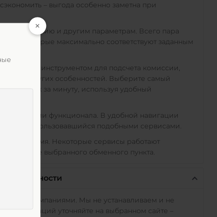
экономить – выгода особенно заметна при
алюты, названию и другим параметрам. Всего пара
ожения, которые максимально соответствуют заданным
ные
пециальным инструментом для подсчета комиссии,
акции и других особенностей. Выберите самый
 доступных за минуту, используя удобный
 при изучении функционала. В удобной навигации
а ранее не пользовавшийся подобными сервисами.
 любое время. Некоторые сервисы работают
ть на сайте выбранного обменного пункта.
тветственности
исимыми компаниями. Мы не устанавливаем и не
овых операций уточняйте на выбранном сайте –