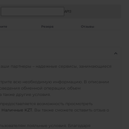
API3
чите
Резерв
Отзывы
Наши партнеры – надежные сервисы, занимающиеся
отрите всю необходимую информацию. В описании
роведения обменной операции, объем
а также другие условия.
 предоставляется возможность просмотреть
а
Наличные KZT
. Вы также сможете оставить отзыв о
ьзователям лояльные условия. Благодаря