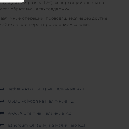
трукция или раздел FAQ, содержащий ответы на
сти обратитесь в техподдержку.
 различные операции, проводящиеся через другие
чайте детали перед проведением сделки.
Tether ARB (USDT) на Наличные KZT
USDC Polygon на Наличные KZT
AVAX X Chain на Наличные KZT
Ethereum OP (ETH) на Наличные KZT