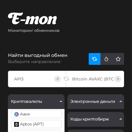
Мониторинг обменников
Найти выгодный обмен
Выберите направление:
×
×
Криптовалюты
Электронные деньги
Aave
Коды криптобирж
Aptos (APT)