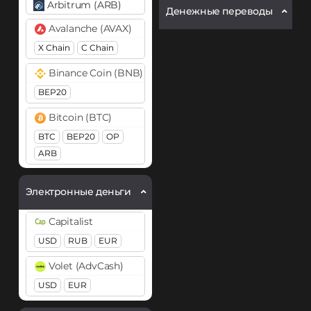
Arbitrum (ARB)
Денежные переводы
Avalanche (AVAX)
X Chain
C Chain
Binance Coin (BNB)
BEP20
Bitcoin (BTC)
BTC
BEP20
OP
ARB
Bitcoin Cash (BCH)
Электронные деньги
Cardano (ADA)
Capitalist
Cosmos (ATOM)
USD
RUB
EUR
DASH
Volet (AdvCash)
Dogecoin (DOGE)
USD
EUR
DOGE