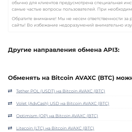
обычно для клиентов предусмотрена специальная инс
самые частые вопросы пользователей. При необходимо
Обратите внимание! Мы не несем ответственности за
сайты! Во избежание недоразумений внимательно изу
Другие направления обмена API3:
Обменять на Bitcoin AVAXC (BTC) мож
Tether POL (USDT) на Bitcoin AVAXC (BTC)
Volet (AdvCash) USD на Bitcoin AVAXC (BTC)
Optimism (OP) на Bitcoin AVAXC (BTC)
Litecoin (LTC) на Bitcoin AVAXC (BTC)