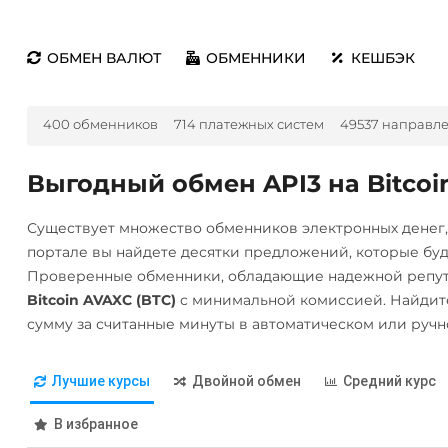
ОБМЕН ВАЛЮТ
ОБМЕННИКИ
КЕШБЭК
400 обменников
714 платежных систем
49537 направл
Выгодный обмен API3 на Bitcoi
Существует множество обменников электронных денег
портале вы найдете десятки предложений, которые бу
Проверенные обменники, обладающие надежной репут
Bitcoin AVAXC (BTC)
с минимальной комиссией. Найдит
сумму за считанные минуты в автоматическом или руч
Лучшие курсы
Двойной обмен
Средний курс
В избранное