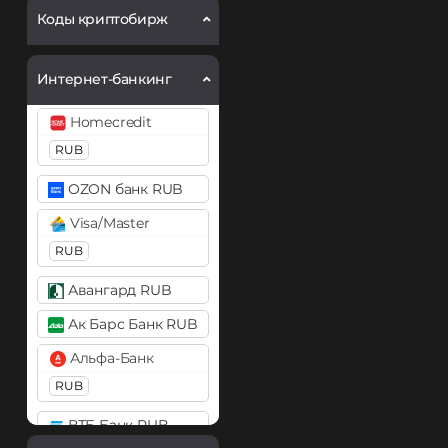
Ethereum (ETH)
Коды криптобирж
BEP20
ERC20
OP
ARB
BASE
Интернет-банкинг
Ethereum Classic (ETC)
Homecredit
Gram (Toncoin)
RUB
Kaspa (KAS)
OZON банк RUB
Litecoin (LTC)
Visa/Master
Monero (XMR)
RUB
NEAR Protocol
Авангард RUB
ONDO
Ак Барс Банк RUB
Optimism (OP)
Альфа-Банк
PancakeSwap (CAKE)
RUB
Pepe
ВТБ Банк RUB
Pol (ex-MATIC)