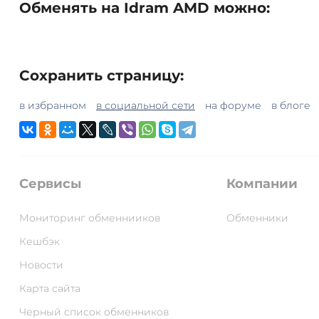
Обменять на Idram AMD можно:
Сохранить страницу:
в избранном
в социальной сети
на форуме
в блоге
Сервисы
Компании
Мониторинг обменнииков
Обменники
Кешбэк
Новости
Карта сайта
Черный список обменников