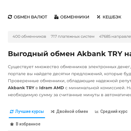
ОБМЕН ВАЛЮТ
ОБМЕННИКИ
КЕШБЭК
400 обменников
717 платежных систем
47685 направл
Выгодный обмен Akbank TRY н
Существует множество обменников электронных денег
портале вы найдете десятки предложений, которые бу
Проверенные обменники, обладающие надежной репута
Akbank TRY
в
Idram AMD
с минимальной комиссией. Н
необходимую сумму за считанные минуты в автоматиче
Лучшие курсы
Двойной обмен
Средний курс
В избранное