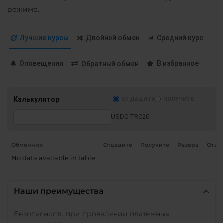
Stellar (XLM)
СБП RUB
режиме.
Sui
Тинькофф
RUB
CASH-IN RUB
Tether (USDT)
Лучшие курсы
Двойной обмен
Средний курс
QR RUB
ERC20
TRC20
BEP20
SOL
POL
ARB
Оповещения
В избранное
УкрСиббанк UAH
Обратный обмен
AVAXC
OP
TON
Фридом Банк KZT
NEAR
Калькулятор
ОТДАДИТЕ
ПОЛУЧИТЕ
Tether Gold (XAUt)
USDC TRC20
Tezos (XTZ)
Tron (TRX)
Обменник
Отдадите
Получите
Резерв
Отзы
TrueUSD (TUSD)
No data available in table
ERC20
TRC20
Uniswap (UNI)
Наши преимущества
ERC20
Безопасность при проведении платежных
USD Coin (USDC)