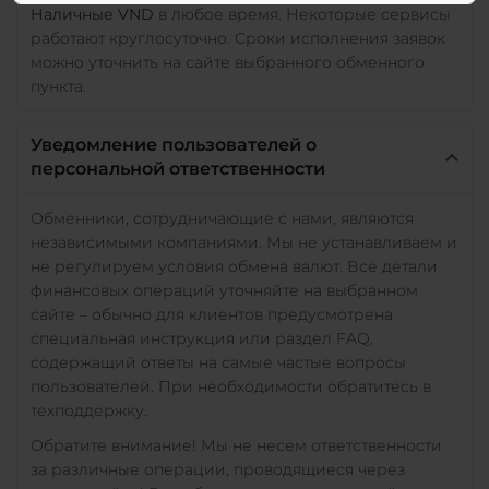
Наличные VND
в любое время. Некоторые сервисы
работают круглосуточно. Сроки исполнения заявок
можно уточнить на сайте выбранного обменного
пункта.
Уведомление пользователей о
персональной ответственности
Обменники, сотрудничающие с нами, являются
независимыми компаниями. Мы не устанавливаем и
не регулируем условия обмена валют. Все детали
финансовых операций уточняйте на выбранном
сайте – обычно для клиентов предусмотрена
специальная инструкция или раздел FAQ,
содержащий ответы на самые частые вопросы
пользователей. При необходимости обратитесь в
техподдержку.
Обратите внимание! Мы не несем ответственности
за различные операции, проводящиеся через