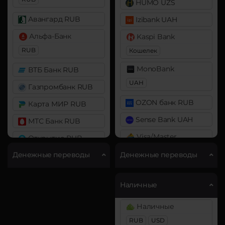
DAI
USD Coin (USDC)
HUMO UZS
ERC20
ERC20
BEP20
Авангард RUB
Izibank UAH
Decentraland (MANA)
Альфа-Банк
Kaspi Bank
RUB
Dogecoin (DOGE)
Кошелек
DOGE
MonoBank
ВТБ Банк RUB
Polkadot (DOT)
UAH
Газпромбанк RUB
DOT
OZON банк RUB
Карта МИР RUB
Ethereum (ETH)
Sense Bank UAH
МТС Банк RUB
BEP20
ERC20
OP
Visa/Master
Открытие RUB
ARB
RUB
EUR
UAH
KZT
Денежные переводы
Денежные переводы
Почта Банк RUB
Ethereum Classic (ETC)
AZN
Промсвязьбанк RUB
Filecoin (FIL)
А-Банк UAH
Наличные
Райффайзен
ICON (ICX)
Альфа-Банк
RUB
Наличные
Litecoin (LTC)
RUB
CASH-IN RUB
RUB
USD
РНКБ RUB