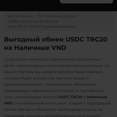
Monero (XMR)
ВТБ Банк RUB
Росбанк RUB
NEAR Protocol
Карта UZCARD UZS
401 обменник
717 платежных систем
Россельхоз банк RUB
OmiseGO (OMG)
48862 направления обмена
Карта МИР RUB
Русский Стандарт RUB
2026-08-10 09:08:37 время обновления
Ontology (ONT)
ОТП Банк
Сбербанк
Optimism (OP)
Выгодный обмен USDC TRC20
UAH
RUB
на Наличные VND
PancakeSwap (CAKE)
Ощадбанк UAH
СБП RUB
Qtum
Приват24
Существует множество обменников электронных
Тинькофф
Ravencoin (RVN)
UAH
денег, предлагающих клиентам выгодные условия. На
RUB
нашем портале вы найдете десятки предложений,
Ripple (XRP)
ПУМБ UAH
которые будут интересны частным лицам и
Shib
Райффайзен
предпринимателям. Проверенные обменники,
ERC20
обладающие надежной репутацией, в кратчайший
UAH
срок конвертируют валюту
USDC TRC20
в
Наличные
Solana (SOL)
Сбербанк
VND
с минимальной комиссией. Найдите подходящий
RUB
QR RUB
StableUSD (USDS)
прямо сейчас и обменяйте необходимую сумму за
считанные минуты в автоматическом или ручном