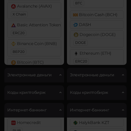
BTC
Avalanche (AVAX)
X Chain
Bitcoin Cash (BCH)
DASH
Basic Attention Token (BAT)
ERC20
Dogecoin (DOGE)
DOGE
Binance Coin (BNB)
BEP20
Ethereum (ETH)
ERC20
Bitcoin (BTC)
BTC
Litecoin (LTC)
Электронные деньги
Электронные деньги
Bitcoin Cash (BCH)
Ripple (XRP)
Cardano (ADA)
Коды криптобирж
Коды криптобирж
Solana (SOL)
Chainlink (LINK)
Tether (USDT)
Интернет-банкинг
Интернет-банкинг
ERC20
ERC20
TRC20
BEP20
Cosmos (ATOM)
Tron (TRX)
Homecredit
HalykBank KZT
RUB