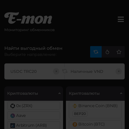
Мониторинг обменников
Найти выгодный обмен
Выберите направление:
×
×
Криптовалюты
Криптовалюты
0x (ZRX)
Binance Coin (BNB)
BEP20
Aave
Bitcoin (BTC)
Arbitrum (ARB)