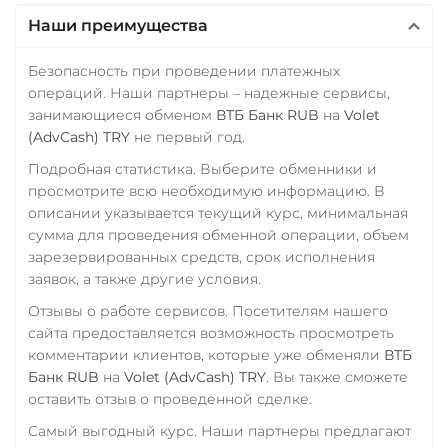
Открытие RUB
Tether (USDT)
Наши преимущества
ERC20
TRC20
BEP20
ОТП Банк
SOL
POL
CRONOS
Безопасность при проведении платежных
UAH
ARB
AVAXC
OP
операций. Наши партнеры – надежные сервисы,
Ощадбанк UAH
занимающиеся обменом
ВТБ Банк RUB
на
Volet
TON
NEAR
(AdvCash) TRY
не первый год.
Почта Банк RUB
Tether Gold (XAUt)
Подробная статистика. Выберите обменники и
Приват24
Tezos (XTZ)
просмотрите всю необходимую информацию. В
UAH
описании указывается текущий курс, минимальная
THETA
сумма для проведения обменной операции, объем
Промсвязьбанк RUB
Tornado Cash (TORN)
зарезервированных средств, срок исполнения
заявок, а также другие условия.
ПУМБ UAH
Tron (TRX)
Отзывы о работе сервисов. Посетителям нашего
Райффайзен
TrueUSD (TUSD)
сайта предоставляется возможность просмотреть
RUB
UAH
ERC20
TRC20
BEP
комментарии клиентов, которые уже обменяли
ВТБ
Банк RUB
на
Volet (AdvCash) TRY
. Вы также сможете
РНКБ RUB
TRUMP
оставить отзыв о проведенной сделке.
Росбанк RUB
Uniswap (UNI)
Самый выгодный курс. Наши партнеры предлагают