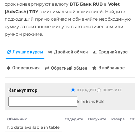
Беларусбанк BYN
срок конвертируют валюту
ВТБ Банк RUB
в
Volet
POL
Газпромбанк RUB
(AdvCash) TRY
с минимальной комиссией. Найдите
Qtum
подходящий прямо сейчас и обменяйте необходимую
Евразийский Банк KZT
сумму за считанные минуты в автоматическом или
Ravencoin (RVN)
ЕРИП Расчет BYN
ручном режиме.
Ripple (XRP)
Карта Unionpay CNY
Shib
Лучшие курсы
Двойной обмен
Средний курс
Карта UZCARD UZS
ERC20
BEP20
Карта МИР RUB
Оповещения
В избранное
Обратный обмен
Solana (SOL)
Любой банк
StableUSD (USDS)
USD
EUR
UAH
KZT
Калькулятор
ОТДАДИТЕ
ПОЛУЧИТЕ
GBP
CNY
THB
JPY
Starknet (STRK)
TRY
BYN
CAD
HKD
ВТБ Банк RUB
Stellar (XLM)
PLN
INR
VND
AED
Sui
GEL
IDR
KRW
NGN
Обменник
Отдадите
Получите
Резерв
Отзы
RON
CZK
ARS
MXN
Terra (LUNA)
No data available in table
МТС Банк RUB
Terra Classic (LUNC)