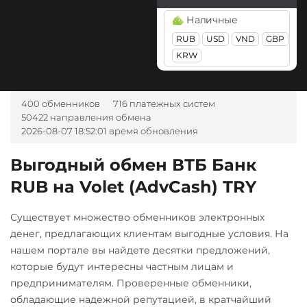
Sense Bank UAH
USD
Наличные
Monero (XMR)
VakifBank TRY
ZEN EUR
RUB
USD
VND
GBP
NEAR Protocol
Visa/Master
ЮMoney RUB
KRW
USD
RUB
EUR
UAH
NEO
KZT
BYN
AMD
THB
Notcoin (NOT)
GBP
TRY
PLN
CAD
400 обменников
716 платежных систем
OmiseGO (OMG)
MDL
KGS
CNY
AZN
50422 направления обмена
2026-08-07 18:52:01 время обновления
CZK
GEL
TJS
INR
ONDO
AED
NGN
UZS
BRL
Ontology (ONT)
Выгодный обмен ВТБ Банк
RON
IDR
VND
ARS
RUB на Volet (AdvCash) TRY
Optimism (OP)
Ziraat Bank TRY
PancakeSwap (CAKE)
А-Банк UAH
Существует множество обменников электронных
Pax Dollar (USDP)
денег, предлагающих клиентам выгодные условия. На
Авангард RUB
ERC20
нашем портале вы найдете десятки предложений,
Альфа-Банк
которые будут интересны частным лицам и
Pepe
RUB
предпринимателям. Проверенные обменники,
Pol (ex-MATIC)
обладающие надежной репутацией, в кратчайший