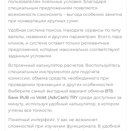
Россельхоз банк RUB
пользователям лояльные условия. Благодаря
ERC20
специальным предложениям появляется
Русский Стандарт RUB
USD Coin (USDC)
возможность сэкономить – выгода особенно заметна
ERC20
Сбербанк
BEP20
TRC20
при конвертации крупных сумм.
AVAX
SOL
Polygon
RUB
Удобная система поиска. Находите сервисы по типу
CRONOS
ARB
OP
валюты, названию и другим параметрам. Всего пара
СБП RUB
BASE
RONIN
NEAR
кликов, и система оставит только релевантные
предложения, которые максимально соответствуют
Счет ИП/ООО
Utopia USD (UUSD)
заданным условиям.
CNY
VeChain (VET)
Встроенный калькулятор расчетов. Воспользуйтесь
Тинькофф
специальным инструментом для подсчета
Verge (XVG)
RUB
комиссии, объема средств, необходимого при
WAVES
проведении транзакции и других особенностей.
УкрСиббанк UAH
Выберите самый выгодный вариант обмена
ВТБ
Wrapped Bitcoin (WBTC)
Банк RUB
на
Volet (AdvCash) TRY
среди доступных за
Фридом Банк KZT
ERC20
AVAXC
минуту, используя удобный калькулятор, в котором
Центр Кредит KZT
учтены все тонкости.
Wrapped Ethereum (WET
Элкарт KGS
Понятный интерфейс. У вас не возникнет
ERC20
AVAXC
BASE
сложностей при изучении функционала. В удобной
CRO
RONIN