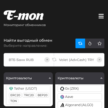
Мониторинг обменников
Найти выгодный обмен
Выберите направление:
×
×
Криптовалюты
Криптовалюты
Tether (USDT)
0x (ZRX)
ERC20
TRC20
BEP20
Aave
TON
Algorand (ALGO)