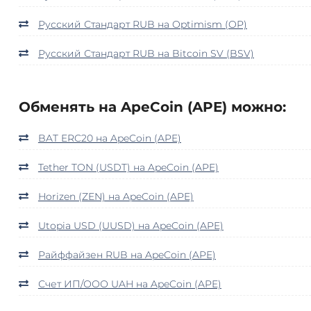
Русский Стандарт RUB на Optimism (OP)
Русский Стандарт RUB на Bitcoin SV (BSV)
Обменять на ApeCoin (APE) можно:
BAT ERC20 на ApeCoin (APE)
Tether TON (USDT) на ApeCoin (APE)
Horizen (ZEN) на ApeCoin (APE)
Utopia USD (UUSD) на ApeCoin (APE)
Райффайзен RUB на ApeCoin (APE)
Счет ИП/ООО UAH на ApeCoin (APE)