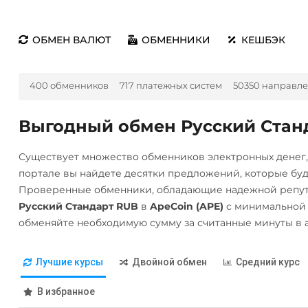
ОБМЕН ВАЛЮТ
ОБМЕННИКИ
КЕШБЭК
400 обменников
717 платежных систем
50350 направл
Выгодный обмен Русский Станд
Существует множество обменников электронных денег
портале вы найдете десятки предложений, которые бу
Проверенные обменники, обладающие надежной репута
Русский Стандарт RUB
в
ApeCoin (APE)
с минимальной 
обменяйте необходимую сумму за считанные минуты в 
Лучшие курсы
Двойной обмен
Средний курс
В избранное