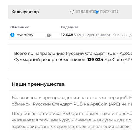
Калькулятор
ОТДАДИТЕ
ПОЛУЧИТЕ
Обменник
Отдадите
LovanPay
12.6485
RUB РусСтандарт
от 15 500
д
Всего по направлению Русский Стандарт RUB - ApeCo
Суммарный резерв обменников:
139 024
ApeCoin (AP
AT)
Наши преимущества
Безопасность при проведении платежных операций. 
обменом
Русский Стандарт RUB
на
ApeCoin (APE)
не п
Подробная статистика. Выберите обменники и просм
указывается текущий курс, минимальная сумма для п
зарезервированных средств, срок исполнения заявок, 