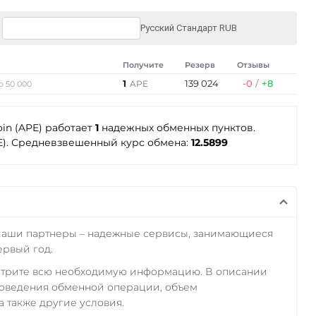
Русский Стандарт RUB
Получите
Резерв
Отзывы
1
139 024
-0
/
+8
APE
о 50 000
in (APE) работает
1
надежных обменных пунктов.
E). Средневзвешенный курс обмена:
12.5899
Наши партнеры – надежные сервисы, занимающиеся
ервый год.
отрите всю необходимую информацию. В описании
роведения обменной операции, объем
а также другие условия.