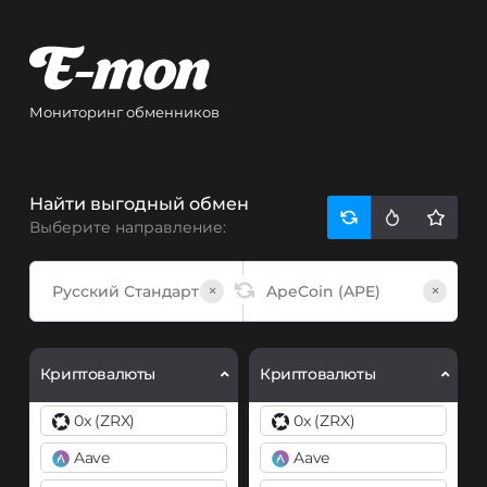
Мониторинг обменников
Найти выгодный обмен
Выберите направление:
×
×
Криптовалюты
Криптовалюты
0x (ZRX)
0x (ZRX)
Aave
Aave