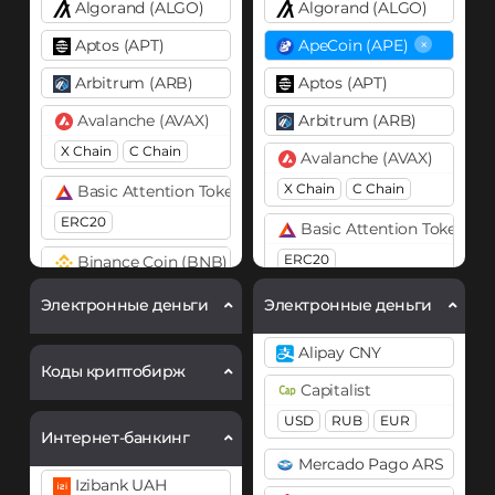
Algorand (ALGO)
Algorand (ALGO)
×
Aptos (APT)
ApeCoin (APE)
Arbitrum (ARB)
Aptos (APT)
Avalanche (AVAX)
Arbitrum (ARB)
X Chain
C Chain
Avalanche (AVAX)
X Chain
C Chain
Basic Attention Token (BAT)
ERC20
Basic Attention Token (B
ERC20
Binance Coin (BNB)
BEP20
Binance Coin (BNB)
Электронные деньги
Электронные деньги
BEP20
BEP2
Bitcoin (BTC)
Alipay CNY
BTC
Bitcoin (BTC)
Коды криптобирж
Capitalist
BTC
BEP20
OP
Bitcoin Cash (BCH)
USD
RUB
EUR
ARB
AVAXC
Интернет-банкинг
Cardano (ADA)
Mercado Pago ARS
Bitcoin Cash (BCH)
Chainlink (LINK)
Izibank UAH