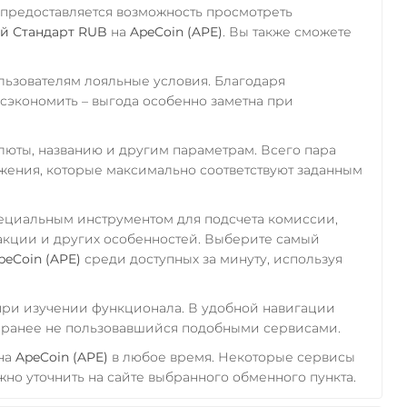
 предоставляется возможность просмотреть
й Стандарт RUB
на
ApeCoin (APE)
. Вы также сможете
ьзователям лояльные условия. Благодаря
экономить – выгода особенно заметна при
алюты, названию и другим параметрам. Всего пара
ожения, которые максимально соответствуют заданным
пециальным инструментом для подсчета комиссии,
акции и других особенностей. Выберите самый
peCoin (APE)
среди доступных за минуту, используя
 при изучении функционала. В удобной навигации
а ранее не пользовавшийся подобными сервисами.
на
ApeCoin (APE)
в любое время. Некоторые сервисы
но уточнить на сайте выбранного обменного пункта.