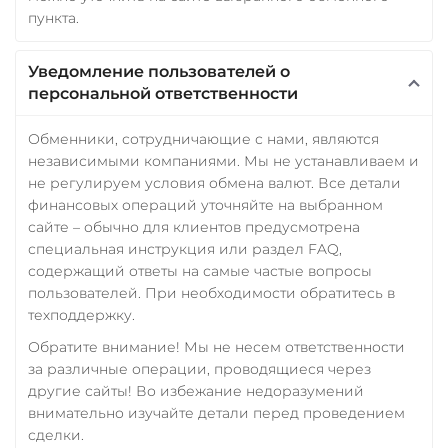
ERC20
AVAXC
пункта.
Wrapped Ethereum (WETH)
Уведомление пользователей о
ERC20
AVAXC
BASE
персональной ответственности
CRO
RONIN
WhiteBit
Обменники, сотрудничающие с нами, являются
независимыми компаниями. Мы не устанавливаем и
USDT
не регулируем условия обмена валют. Все детали
Yearn.finance (YFI)
финансовых операций уточняйте на выбранном
сайте – обычно для клиентов предусмотрена
Zcash (ZEC)
специальная инструкция или раздел FAQ,
Zilliqa (ZIL)
содержащий ответы на самые частые вопросы
пользователей. При необходимости обратитесь в
техподдержку.
Обратите внимание! Мы не несем ответственности
за различные операции, проводящиеся через
другие сайты! Во избежание недоразумений
внимательно изучайте детали перед проведением
сделки.