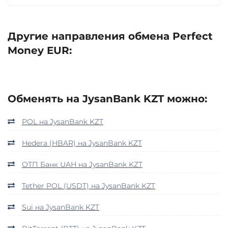
Другие направления обмена Perfect
Money EUR:
Обменять на JysanBank KZT можно:
POL на JysanBank KZT
Hedera (HBAR) на JysanBank KZT
ОТП Банк UAH на JysanBank KZT
Tether POL (USDT) на JysanBank KZT
Sui на JysanBank KZT