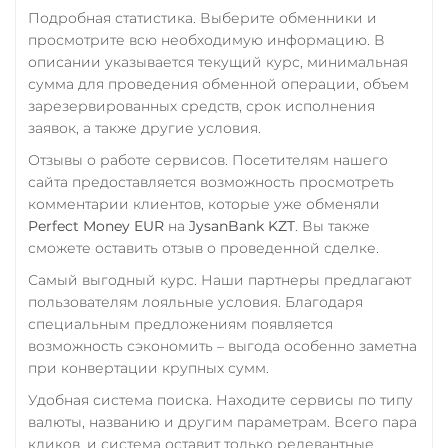
Центр Кредит KZT
Synthetix (SNX)
Подробная статистика. Выберите обменники и
просмотрите всю необходимую информацию. В
Элкарт KGS
Terra (LUNA)
описании указывается текущий курс, минимальная
Tether (USDT)
сумма для проведения обменной операции, объем
зарезервированных средств, срок исполнения
ERC20
TRC20
BEP20
заявок, а также другие условия.
SOL
POL
CRONOS
ARB
AVAXC
OP
Отзывы о работе сервисов. Посетителям нашего
TON
NEAR
APT
сайта предоставляется возможность просмотреть
комментарии клиентов, которые уже обменяли
Tether Gold (XAUt)
Perfect Money EUR
на
JysanBank KZT
. Вы также
сможете оставить отзыв о проведенной сделке.
Tezos (XTZ)
Самый выгодный курс. Наши партнеры предлагают
THETA
пользователям лояльные условия. Благодаря
Tron (TRX)
специальным предложениям появляется
возможность сэкономить – выгода особенно заметна
TrueUSD (TUSD)
при конвертации крупных сумм.
ERC20
TRC20
Удобная система поиска. Находите сервисы по типу
валюты, названию и другим параметрам. Всего пара
TRUMP
кликов, и система оставит только релевантные