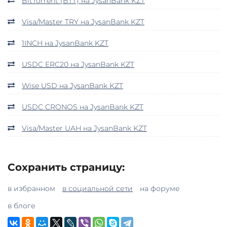
BitTorrent (BTT) на JysanBank KZT
Visa/Master TRY на JysanBank KZT
1INCH на JysanBank KZT
USDC ERC20 на JysanBank KZT
Wise USD на JysanBank KZT
USDC CRONOS на JysanBank KZT
Visa/Master UAH на JysanBank KZT
Сохранить страницу:
в избранном
в социальной сети
на форуме
в блоге