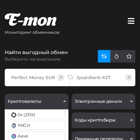
Мониторинг обменников
Найти выгодный обмен
Выберите направление:
×
×
Криптовалюты
Электронные деньги
0x (ZRX)
Коды криптобирж
1INCH
Aave
Денежные переводы