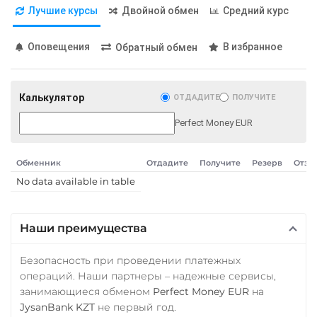
Лучшие курсы
Двойной обмен
Средний курс
ПУМБ UAH
Pol (ex-MATIC)
POL
Райффайзен
Оповещения
В избранное
Обратный обмен
RUB
UAH
Qtum
РНКБ RUB
Ravencoin (RVN)
Калькулятор
ОТДАДИТЕ
ПОЛУЧИТЕ
Росбанк RUB
Ripple (XRP)
Perfect Money EUR
Россельхоз банк RUB
Shib
ERC20
BEP20
Русский Стандарт RUB
Обменник
Отдадите
Получите
Резерв
Отзы
Сбербанк
Solana (SOL)
No data available in table
RUB
StableUSD (USDS)
СБП RUB
Наши преимущества
Starknet (STRK)
Тинькофф
Stellar (XLM)
Безопасность при проведении платежных
RUB
операций. Наши партнеры – надежные сервисы,
Sui
занимающиеся обменом
Perfect Money EUR
на
УкрСиббанк UAH
Sushi
JysanBank KZT
не первый год.