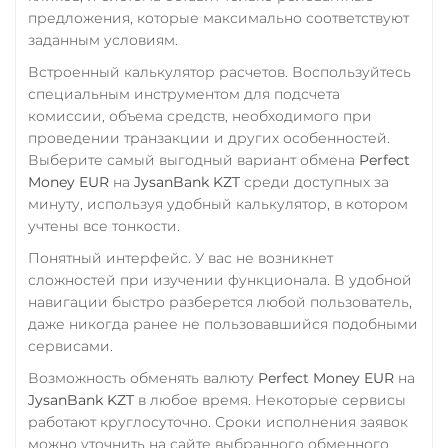
UMA
предложения, которые максимально соответствуют
заданным условиям.
Uniswap (UNI)
ERC20
Встроенный калькулятор расчетов. Воспользуйтесь
специальным инструментом для подсчета
USD Coin (USDC)
комиссии, объема средств, необходимого при
ERC20
BEP20
AVAX
проведении транзакции и других особенностей.
SOL
Polygon
Выберите самый выгодный вариант обмена
Perfect
Money EUR
на
JysanBank KZT
среди доступных за
CRONOS
ARB
OP
минуту, используя удобный калькулятор, в котором
STELLAR
BASE
учтены все тонкости.
RONIN
NEAR
XLM
SUI
SONIC
Понятный интерфейс. У вас не возникнет
сложностей при изучении функционала. В удобной
Utopia USD (UUSD)
навигации быстро разберется любой пользователь,
даже никогда ранее не пользовавшийся подобными
VeChain (VET)
сервисами.
Verge (XVG)
Возможность обменять валюту
Perfect Money EUR
на
WAVES
JysanBank KZT
в любое время. Некоторые сервисы
работают круглосуточно. Сроки исполнения заявок
Wrapped Bitcoin (WBTC)
можно уточнить на сайте выбранного обменного