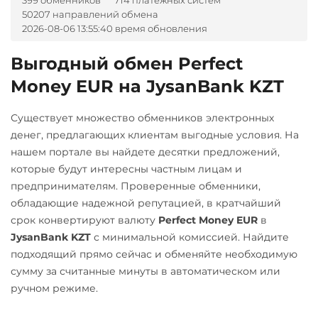
399 обменников
714 платежных систем
50207 направлений обмена
Евразийский Банк KZT
Litecoin (LTC)
2026-08-06 13:55:40 время обновления
Карта МИР RUB
Monero (XMR)
Выгодный обмен Perfect
Любой банк
NEAR Protocol
Money EUR на JysanBank KZT
RUB
TRY
PLN
VND
NEO
МТС Банк RUB
Notcoin (NOT)
Существует множество обменников электронных
денег, предлагающих клиентам выгодные условия. На
Открытие RUB
OmiseGO (OMG)
нашем портале вы найдете десятки предложений,
ОТП Банк
ONDO
которые будут интересны частным лицам и
UAH
предпринимателям. Проверенные обменники,
Ontology (ONT)
обладающие надежной репутацией, в кратчайший
Ощадбанк UAH
Optimism (OP)
срок конвертируют валюту
Perfect Money EUR
в
Почта Банк RUB
PancakeSwap (CAKE)
JysanBank KZT
с минимальной комиссией. Найдите
подходящий прямо сейчас и обменяйте необходимую
Приват24
Pax Dollar (USDP)
сумму за считанные минуты в автоматическом или
UAH
ERC20
ручном режиме.
Промсвязьбанк RUB
Pepe