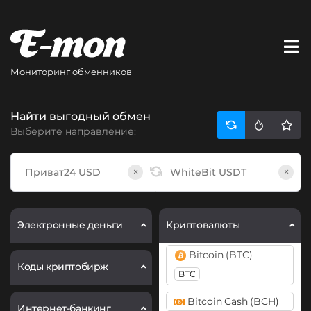
Мониторинг обменников
Найти выгодный обмен
Выберите направление:
×
×
Электронные деньги
Криптовалюты
Bitcoin (BTC)
Коды криптобирж
BTC
Bitcoin Cash (BCH)
Интернет-банкинг