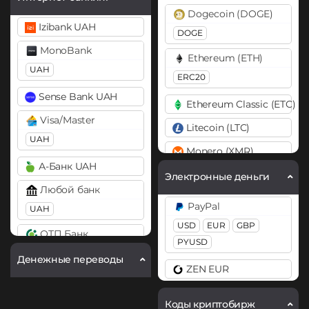
Dogecoin (DOGE)
Izibank UAH
DOGE
MonoBank
Ethereum (ETH)
UAH
ERC20
Sense Bank UAH
Ethereum Classic (ETC)
Visa/Master
Litecoin (LTC)
UAH
Monero (XMR)
А-Банк UAH
Solana (SOL)
Электронные деньги
Любой банк
StableUSD (USDS)
PayPal
UAH
Tether (USDT)
USD
EUR
GBP
ОТП Банк
ERC20
TRC20
BEP20
PYUSD
UAH
SOL
POL
ARB
Денежные переводы
ZEN EUR
AVAXC
TON
NEAR
Ощадбанк UAH
Tether Gold (XAUt)
Приват24
Коды криптобирж