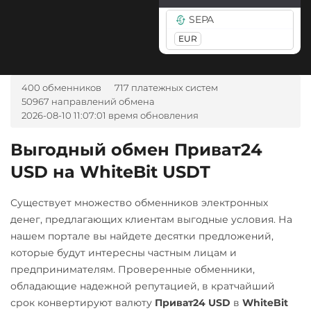
USD
EUR
UAH
GBP
SEPA
TRY
PLN
VND
GEL
EUR
ОТП Банк
UAH
400 обменников
717 платежных систем
Приват24
50967 направлений обмена
2026-08-10 11:07:01 время обновления
UAH
Выгодный обмен Приват24
ПУМБ UAH
USD на WhiteBit USDT
Райффайзен
UAH
Существует множество обменников электронных
Счет ИП/ООО
денег, предлагающих клиентам выгодные условия. На
UAH
нашем портале вы найдете десятки предложений,
которые будут интересны частным лицам и
УкрСиббанк UAH
предпринимателям. Проверенные обменники,
обладающие надежной репутацией, в кратчайший
срок конвертируют валюту
Приват24 USD
в
WhiteBit