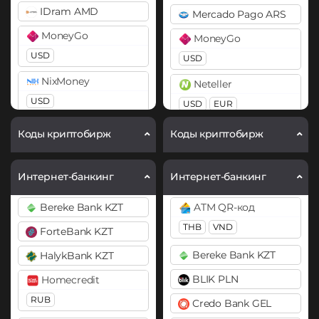
IDram AMD
Mercado Pago ARS
BitTorrent (BTT)
BitTorrent (BTT)
MoneyGo
MoneyGo
Cardano (ADA)
Cardano (ADA)
USD
USD
Chainlink (LINK)
Chainlink (LINK)
NixMoney
Neteller
BEP20
ERC20
BEP20
ERC20
USD
USD
EUR
Compound (COMP)
Compound (COMP)
Payeer
Payoneer
Коды криптобирж
Коды криптобирж
Cosmos (ATOM)
Cosmos (ATOM)
USD
EUR
USD
EUR
Cronos (CRO)
Cronos (CRO)
Payoneer
PayPal
Интернет-банкинг
Интернет-банкинг
DAI
DAI
USD
USD
EUR
GBP
AUD
Bereke Bank KZT
ATM QR-код
ERC20
ERC20
PayPal
PaySera
THB
VND
ForteBank KZT
DASH
DASH
USD
EUR
USD
EUR
Bereke Bank KZT
HalykBank KZT
Decentraland (MANA)
Decentraland (MANA)
Skrill
Paytm INR
BLIK PLN
Homecredit
Dogecoin (DOGE)
Dogecoin (DOGE)
USD
Pix BRL
RUB
Credo Bank GEL
DOGE
DOGE
Volet (AdvCash)
Revolut