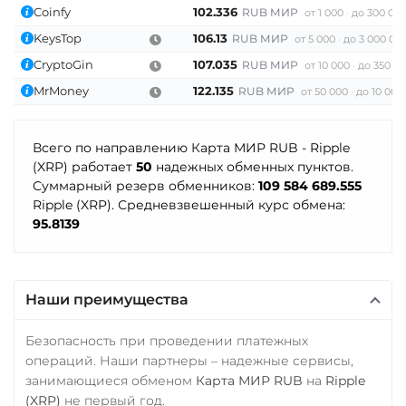
Zcash (ZEC)
Coinfy
102.336
RUB МИР
от 1 000
до 300 00
KeysTop
106.13
RUB МИР
от 5 000
до 3 000 00
CryptoGin
107.035
RUB МИР
от 10 000
до 350 0
MrMoney
122.135
RUB МИР
от 50 000
до 10 000
Всего по направлению Карта МИР RUB - Ripple
(XRP) работает
50
надежных обменных пунктов.
Суммарный резерв обменников:
109 584 689.555
Ripple (XRP). Средневзвешенный курс обмена:
95.8139
Наши преимущества
Безопасность при проведении платежных
операций. Наши партнеры – надежные сервисы,
занимающиеся обменом
Карта МИР RUB
на
Ripple
(XRP)
не первый год.