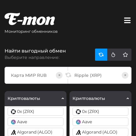
Мониторинг обменников
Найти выгодный обмен
Выберите направление:
×
×
Криптовалюты
Криптовалюты
0x (ZRX)
0x (ZRX)
Aave
Aave
Algorand (ALGO)
Algorand (ALGO)