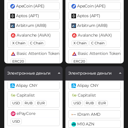
ApeCoin (APE)
ApeCoin (APE)
Aptos (APT)
Aptos (APT)
Arbitrum (ARB)
Arbitrum (ARB)
Avalanche (AVAX)
Avalanche (AVAX)
X Chain
C Chain
X Chain
C Chain
Basic Attention Token (BAT)
Basic Attention Token (B
ERC20
ERC20
Binance Coin (BNB)
Binance Coin (BNB)
Электронные деньги
Электронные деньги
BEP20
BEP2
BEP20
BEP2
Alipay CNY
Alipay CNY
Bitcoin (BTC)
Bitcoin (BTC)
Capitalist
Capitalist
BTC
BEP20
OP
BTC
BEP20
OP
USD
RUB
EUR
USD
RUB
EUR
ARB
AVAXC
ARB
AVAXC
ePayCore
IDram AMD
Bitcoin Cash (BCH)
Bitcoin Cash (BCH)
USD
M10 AZN
Bitcoin SV (BSV)
Bitcoin SV (BSV)