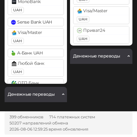
MonoBank
DASH
UAH
Ethereum (ETH)
Visa/Master
Dogecoin (DOGE)
BEP20
ERC20
BASE
UAH
Sense Bank UAH
DOGE
Приват24
Ethereum Classic (ETC)
Visa/Master
Ethereum (ETH)
UAH
UAH
KuCoin Token (KCS)
ERC20
ARB
BASE
Litecoin (LTC)
А-Банк UAH
Ethereum Classic (ETC)
Денежные переводы
Monero (XMR)
Любой банк
Filecoin (FIL)
UAH
PancakeSwap (CAKE)
FLOKI
ОТП Банк
Pax Dollar (USDP)
Gala
UAH
ERC20
Денежные переводы
Hedera (HBAR)
Pol (ex-MATIC)
Ощадбанк UAH
Jupiter (JUP)
POL
Приват24
Lido DAO (LDO)
399 обменников
714 платежных систем
UAH
Ripple (XRP)
50207 направлений обмена
Litecoin (LTC)
2026-08-06 12:59:25 время обновления
Shib
ПУМБ UAH
Monero (XMR)