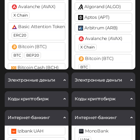
Avalanche (AVAX)
Algorand (ALGO)
X Chain
Aptos (APT)
Basic Attention Token (BAT)
Arbitrum (ARB)
ERC20
Avalanche (AVAX)
Bitcoin (BTC)
X Chain
BTC
BEP20
Bitcoin (BTC)
Bitcoin Cash (BCH)
BTC
BitTorrent (BTT)
Bitcoin Cash (BCH)
Электронные деньги
Электронные деньги
Chainlink (LINK)
Cardano (ADA)
ERC20
Коды криптобирж
Коды криптобирж
Chainlink (LINK)
Cosmos (ATOM)
ERC20
Интернет-банкинг
Интернет-банкинг
DASH
Chiliz (CHZ)
Izibank UAH
Dogecoin (DOGE)
MonoBank
Curve (CRV)
DOGE
UAH