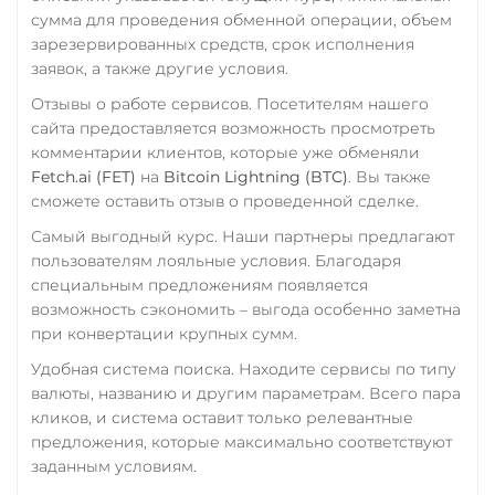
USD Coin (USDC)
сумма для проведения обменной операции, объем
ERC20
SOL
ARB
зарезервированных средств, срок исполнения
BASE
заявок, а также другие условия.
Отзывы о работе сервисов. Посетителям нашего
VeChain (VET)
сайта предоставляется возможность просмотреть
Zcash (ZEC)
комментарии клиентов, которые уже обменяли
Fetch.ai (FET)
на
Bitcoin Lightning (BTC)
. Вы также
сможете оставить отзыв о проведенной сделке.
Самый выгодный курс. Наши партнеры предлагают
пользователям лояльные условия. Благодаря
специальным предложениям появляется
возможность сэкономить – выгода особенно заметна
при конвертации крупных сумм.
Удобная система поиска. Находите сервисы по типу
валюты, названию и другим параметрам. Всего пара
кликов, и система оставит только релевантные
предложения, которые максимально соответствуют
заданным условиям.