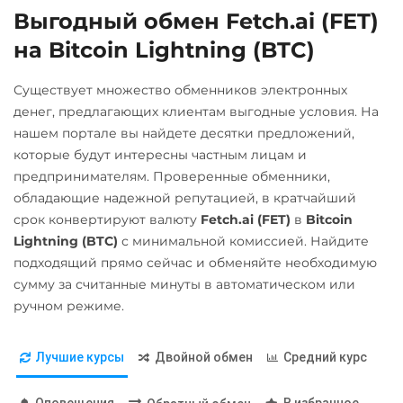
ERC20
Выгодный обмен Fetch.ai (FET)
Райффайзен
NEAR Protocol
на Bitcoin Lightning (BTC)
UAH
Solana (SOL)
ONDO
Счет ИП/ООО
Stellar (XLM)
Optimism (OP)
Существует множество обменников электронных
UAH
Sui
денег, предлагающих клиентам выгодные условия. На
Pepe
нашем портале вы найдете десятки предложений,
УкрСиббанк UAH
Tether (USDT)
Pol (ex-MATIC)
которые будут интересны частным лицам и
Omni
ERC20
TRC20
предпринимателям. Проверенные обменники,
POL
ERC20
BEP20
SOL
POL
обладающие надежной репутацией, в кратчайший
ARB
Quant (QNT)
срок конвертируют валюту
Fetch.ai (FET)
в
Bitcoin
Lightning (BTC)
с минимальной комиссией. Найдите
Ripple (XRP)
Tezos (XTZ)
подходящий прямо сейчас и обменяйте необходимую
Shib
Tron (TRX)
сумму за считанные минуты в автоматическом или
ERC20
ручном режиме.
TrueUSD (TUSD)
ERC20
Solana (SOL)
Лучшие курсы
Двойной обмен
Средний курс
Starknet (STRK)
Trust Wallet Token (TWT)
BEP20
Stellar (XLM)
Оповещения
В избранное