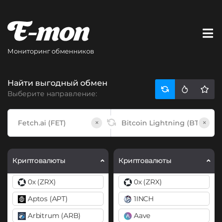
Мониторинг обменников
Найти выгодный обмен
Выберите направление:
×
×
Криптовалюты
Криптовалюты
0x (ZRX)
0x (ZRX)
Aptos (APT)
1INCH
Arbitrum (ARB)
Aave