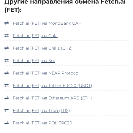
Другие направления обмена Fetch.ai
(FET):
Fetch.ai (FET) на MonoBank UAH
Fetch.ai (FET) на Gala
Fetch.ai (FET) на Chiliz (CHZ)
Fetch.ai (FET) на Sui
Fetch.ai (FET) на NEAR Protocol
Fetch.ai (FET) на Tether ERC20 (USDT)
Fetch.ai (FET) на Ethereum ARB (ETH)
Fetch.ai (FET) на Tron (TRX)
Fetch.ai (FET) на POL ERC20