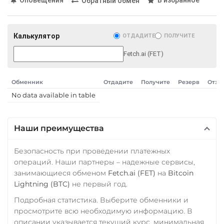
Обратный обмен
USD Coin (USDC)
Sui
ERC20
BEP20
AVAX
Sushi
Калькулятор
ОТДАДИТЕ
ПОЛУЧИТЕ
SOL
BASE
Synthetix (SNX)
Fetch.ai (FET)
VeChain (VET)
Tether (USDT)
Wrapped Ethereum (WETH)
ERC20
TRC20
SOL
Обменник
Отдадите
Получите
Резерв
Отзы
ERC20
BASE
ARB
TON
No data available in table
Zcash (ZEC)
Tezos (XTZ)
The Sandbox (SAND)
Наши преимущества
THETA
Безопасность при проведении платежных
Tron (TRX)
операций. Наши партнеры – надежные сервисы,
занимающиеся обменом
Fetch.ai (FET)
на
Bitcoin
TRUMP
Lightning (BTC)
не первый год.
Uniswap (UNI)
Подробная статистика. Выберите обменники и
ERC20
просмотрите всю необходимую информацию. В
описании указывается текущий курс, минимальная