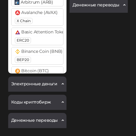
Arbitrum (ARB)
Денежные переводы
Avalanche (AVAX)
X Chain
Basic Attention Token (BAT)
ERC20
Binance Coin (BNB)
BEP20
Bitcoin (BTC)
BTC
Электронные деньги
Bitcoin Cash (BCH)
Chainlink (LINK)
Коды криптобирж
ERC20
Денежные переводы
Cosmos (ATOM)
DASH