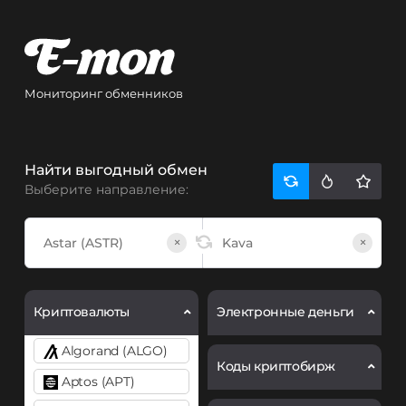
Мониторинг обменников
Найти выгодный обмен
Выберите направление:
×
×
Криптовалюты
Электронные деньги
Algorand (ALGO)
Коды криптобирж
Aptos (APT)