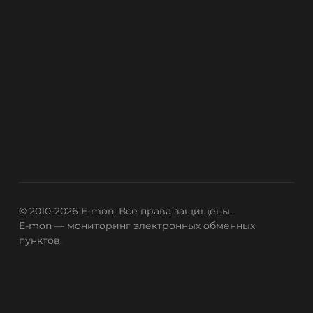
Tether Gold (XAUt)
Tezos (XTZ)
TrueUSD (TUSD)
ERC20
TRC20
Uniswap (UNI)
ERC20
USD Coin (USDC)
ERC20
BEP20
SOL
Polygon
OP
NEAR
© 2010-2026 E-mon. Все права защищены.
XLM
E-mon — мониторинг электронных обменных
пунктов.
VeChain (VET)
Verge (XVG)
WAVES