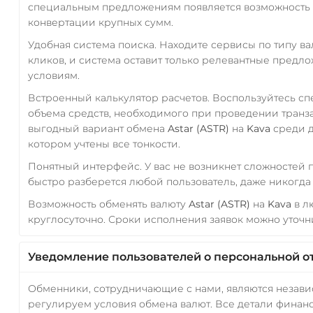
специальным предложениям появляется возможность с
конвертации крупных сумм.
Удобная система поиска. Находите сервисы по типу в
кликов, и система оставит только релевантные предл
условиям.
Встроенный калькулятор расчетов. Воспользуйтесь с
объема средств, необходимого при проведении транз
выгодный вариант обмена
Astar (ASTR)
на
Kava
среди д
котором учтены все тонкости.
Понятный интерфейс. У вас не возникнет сложностей
быстро разберется любой пользователь, даже никогд
Возможность обменять валюту
Astar (ASTR)
на
Kava
в л
круглосуточно. Сроки исполнения заявок можно уточни
Уведомление пользователей о персональной о
Обменники, сотрудничающие с нами, являются незав
регулируем условия обмена валют. Все детали финанс