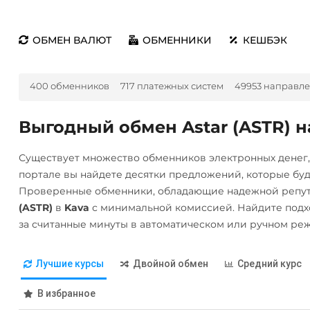
ОБМЕН ВАЛЮТ
ОБМЕННИКИ
КЕШБЭК
400 обменников
717 платежных систем
49953 направл
Выгодный обмен Astar (ASTR) н
Существует множество обменников электронных денег
портале вы найдете десятки предложений, которые бу
Проверенные обменники, обладающие надежной репут
(ASTR)
в
Kava
с минимальной комиссией. Найдите подх
за считанные минуты в автоматическом или ручном ре
Лучшие курсы
Двойной обмен
Средний курс
В избранное