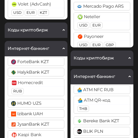
Volet (AdvCash)
Mercado Pago ARS
Cardano (ADA)
Cardano (ADA)
USD
EUR
KZT
Neteller
Chainlink (LINK)
Chainlink (LINK)
USD
EUR
BEP20
ERC20
BEP20
ERC20
Коды криптобирж
Payoneer
Compound (COMP)
Compound (COMP)
USD
EUR
GBP
Интернет-банкинг
Cosmos (ATOM)
Cosmos (ATOM)
PayPal
Коды криптобирж
Cronos (CRO)
Cronos (CRO)
ForteBank KZT
USD
EUR
GBP
CAD
DAI
DAI
HalykBank KZT
AUD
PYUSD
Интернет-банкинг
ERC20
ERC20
Homecredit
PaySera
ATM NFC RUB
DASH
DASH
RUB
EUR
ATM QR-код
Decentraland (MANA)
Decentraland (MANA)
HUMO UZS
Paytm INR
THB
Dogecoin (DOGE)
Dogecoin (DOGE)
Izibank UAH
Pix BRL
Bereke Bank KZT
DOGE
DOGE
JysanBank KZT
Revolut
BLIK PLN
Polkadot (DOT)
Polkadot (DOT)
EUR
USD
GBP
Kaspi Bank