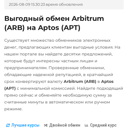
2026-08-09 15:30:23 время обновления
RUB
CASH-IN RUB
UAH
PancakeSwap (CAKE)
Pax Dollar (USDP)
ERC20
Pax Dollar (USDP)
Беларусбанк BYN
Промсвязьбанк RUB
Выгодный обмен Arbitrum
ERC20
Pepe
(ARB) на Aptos (APT)
ВТБ Банк RUB
ПУМБ UAH
Pepe
Pol (ex-MATIC)
Газпромбанк RUB
Райффайзен
Существует множество обменников электронных
POL
RUB
UAH
Pol (ex-MATIC)
Евразийский Банк KZT
денег, предлагающих клиентам выгодные условия. На
POL
ERC20
нашем портале вы найдете десятки предложений,
Qtum
РНКБ RUB
ЕРИП Расчет BYN
которые будут интересны частным лицам и
Qtum
Ravencoin (RVN)
Росбанк RUB
Карта Unionpay CNY
предпринимателям. Проверенные обменники,
Ravencoin (RVN)
Ripple (XRP)
обладающие надежной репутацией, в кратчайший
Россельхоз банк RUB
Карта UZCARD UZS
срок конвертируют валюту
Arbitrum (ARB)
в
Aptos
Ripple (XRP)
Shib
Русский Стандарт RUB
Карта МИР RUB
(APT)
с минимальной комиссией. Найдите подходящий
ERC20
BEP20
Shib
Сбербанк
Любой банк
прямо сейчас и обменяйте необходимую сумму за
ERC20
BEP20
считанные минуты в автоматическом или ручном
RUB
KZT
QR RUB
USD
RUB
EUR
UAH
Solana (SOL)
режиме.
KZT
GBP
CNY
THB
Solana (SOL)
StableUSD (USDS)
СБП RUB
JPY
TRY
BYN
CAD
StableUSD (USDS)
Starknet (STRK)
Счет ИП/ООО
HKD
PLN
INR
VND
Лучшие курсы
Двойной обмен
Средний курс