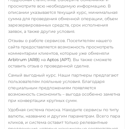
Тинькофф
просмотрите всю необходимую информацию. В
VeChain (VET)
Verge (XVG)
RUB
CASH-IN RUB
описании указывается текущий курс, минимальная
Verge (XVG)
WAVES
QR RUB
сумма для проведения обменной операции, объем
зарезервированных средств, срок исполнения
WAVES
Wrapped Bitcoin (WBTC)
УкрСиббанк UAH
заявок, а также другие условия.
ERC20
AVAXC
Wrapped Bitcoin (WBTC)
Фридом Банк KZT
Отзывы о работе сервисов. Посетителям нашего
ERC20
AVAXC
Wrapped Ethereum (WET
сайта предоставляется возможность просмотреть
Центр Кредит KZT
комментарии клиентов, которые уже обменяли
ERC20
AVAXC
BASE
Wrapped Ethereum (WETH)
Элкарт KGS
Arbitrum (ARB)
на
Aptos (APT)
. Вы также сможете
CRO
RONIN
ERC20
AVAXC
BASE
оставить отзыв о проведенной сделке.
CRO
RONIN
Yearn.finance (YFI)
Самый выгодный курс. Наши партнеры предлагают
Yearn.finance (YFI)
Zcash (ZEC)
пользователям лояльные условия. Благодаря
специальным предложениям появляется
Zcash (ZEC)
возможность сэкономить – выгода особенно заметна
при конвертации крупных сумм.
Удобная система поиска. Находите сервисы по типу
валюты, названию и другим параметрам. Всего пара
кликов, и система оставит только релевантные
предложения, которые максимально соответствуют