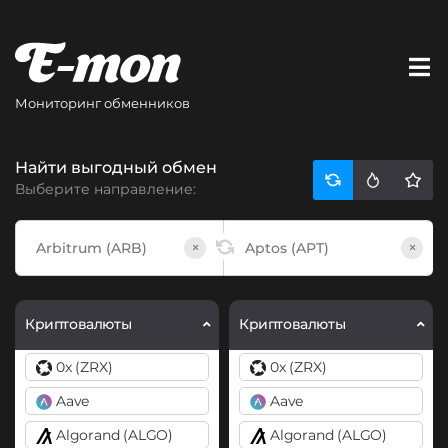
Мониторинг обменников
Найти выгодный обмен
Выберите направление:
×
×
Криптовалюты
Криптовалюты
0x (ZRX)
0x (ZRX)
Aave
Aave
Algorand (ALGO)
Algorand (ALGO)