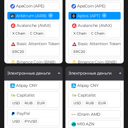
ApeCoin (APE)
ApeCoin (APE)
×
×
Arbitrum (ARB)
Aptos (APT)
Avalanche (AVAX)
Avalanche (AVAX)
X Chain
C Chain
X Chain
C Chain
Basic Attention Token (BAT)
Basic Attention Token (B
ERC20
ERC20
Binance Coin (BNB)
Binance Coin (BNB)
BEP20
BEP2
BEP20
BEP2
Электронные деньги
Электронные деньги
Bitcoin (BTC)
Bitcoin (BTC)
Alipay CNY
Alipay CNY
BTC
BEP20
Lightning
BTC
BEP20
Lightning
Capitalist
Capitalist
OP
ARB
AVAXC
OP
ARB
AVAXC
USD
RUB
EUR
USD
RUB
EUR
Bitcoin Cash (BCH)
Bitcoin Cash (BCH)
PayPal
IDram AMD
Bitcoin SV (BSV)
Bitcoin SV (BSV)
USD
PYUSD
M10 AZN
BitTorrent (BTT)
BitTorrent (BTT)