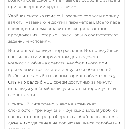
возможность сэкономить – выгода особенно заметна
при конвертации крупных сумм.
RUB
QR RUB
Удобная система поиска. Находите сервисы по типу
УкрСиббанк UAH
валюты, названию и другим параметрам. Всего пара
Фридом Банк KZT
кликов, и система оставит только релевантные
предложения, которые максимально соответствуют
Центр Кредит KZT
заданным условиям.
Элкарт KGS
Встроенный калькулятор расчетов. Воспользуйтесь
специальным инструментом для подсчета
комиссии, объема средств, необходимого при
проведении транзакции и других особенностей.
Выберите самый выгодный вариант обмена
Alipay
CNY
на
Уралсиб RUB
среди доступных за минуту,
используя удобный калькулятор, в котором учтены
все тонкости.
Понятный интерфейс. У вас не возникнет
сложностей при изучении функционала. В удобной
навигации быстро разберется любой пользователь,
даже никогда ранее не пользовавшийся подобными