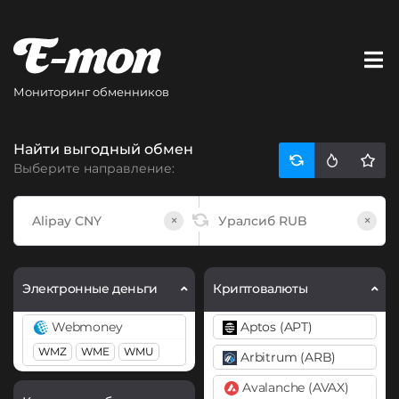
Мониторинг обменников
Найти выгодный обмен
Выберите направление:
×
×
Электронные деньги
Криптовалюты
Webmoney
Aptos (APT)
WMZ
WME
WMU
Arbitrum (ARB)
Avalanche (AVAX)