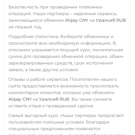
Промсвязьбанк RUB
Безопасность при проведении платежных
ПУМБ UAH
операций. Наши партнеры – надежные сервисы,
занимающиеся обменом
Alipay CNY
на
Уралсиб RUB
Райффайзен
не первый год.
RUB
UAH
Подробная статистика. Выберите обменники и
РНКБ RUB
просмотрите всю необходимую информацию. В
описании указывается текущий курс, минимальная
Росбанк RUB
сумма для проведения обменной операции, объем
зарезервированных средств, срок исполнения
Россельхоз банк RUB
заявок, а также другие условия.
Русский Стандарт RUB
Отзывы о работе сервисов. Посетителям нашего
Сбербанк
сайта предоставляется возможность просмотреть
RUB
KZT
QR RUB
комментарии клиентов, которые уже обменяли
Alipay CNY
на
Уралсиб RUB
. Вы также сможете
СБП RUB
оставить отзыв о проведенной сделке.
Счет ИП/ООО
Самый выгодный курс. Наши партнеры предлагают
пользователям лояльные условия. Благодаря
RUB
USD
EUR
специальным предложениям появляется
Тинькофф