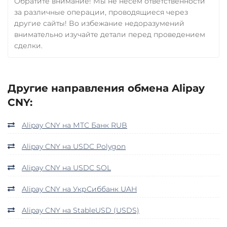
Обратите внимание! Мы не несем ответственности
за различные операции, проводящиеся через
другие сайты! Во избежание недоразумений
внимательно изучайте детали перед проведением
сделки.
Другие направления обмена Alipay
CNY:
Alipay CNY на МТС Банк RUB
Alipay CNY на USDC Polygon
Alipay CNY на USDC SOL
Alipay CNY на УкрСиббанк UAH
Alipay CNY на StableUSD (USDS)