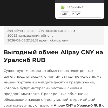
Tether Gold (XAUt)
BGN
CZK
GEL
HUF
Наличные
Tezos (XTZ)
NOK
TJS
INR
AED
GBP
KRW
UZS
RON
Tron (TRX)
TrueUSD (TUSD)
А-Банк UAH
399 обменников
714 платежных систем
ERC20
TRC20
Авангард RUB
50092 направления обмена
2026-08-06 20:55:32 время обновления
Uniswap (UNI)
Альфа-Банк
ERC20
RUB
Выгодный обмен Alipay CNY на
USD Coin (USDC)
Уралсиб RUB
Беларусбанк BYN
ERC20
BEP20
SOL
ВТБ Банк RUB
Polygon
ARB
OP
Существует множество обменников электронных
Газпромбанк RUB
BASE
денег, предлагающих клиентам выгодные условия. На
нашем портале вы найдете десятки предложений,
Евразийский Банк KZT
Utopia USD (UUSD)
которые будут интересны частным лицам и
ЕРИП Расчет BYN
VeChain (VET)
предпринимателям. Проверенные обменники,
обладающие надежной репутацией, в кратчайший
Карта Unionpay CNY
Zcash (ZEC)
срок конвертируют валюту
Alipay CNY
в
Уралсиб RUB
с