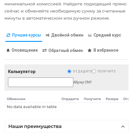
Карта UZCARD UZS
минимальной комиссией. Найдите подходящий прямо
Карта МИР RUB
сейчас и обменяйте необходимую сумму за считанные
минуты в автоматическом или ручном режиме.
Любой банк
USD
RUB
EUR
GBP
Лучшие курсы
Двойной обмен
Средний курс
THB
TRY
BYN
PLN
GEL
Оповещения
В избранное
Обратный обмен
МТС Банк RUB
Открытие RUB
Калькулятор
ОТДАДИТЕ
ПОЛУЧИТЕ
ОТП Банк
Alipay CNY
UAH
Ощадбанк UAH
Обменник
Отдадите
Получите
Резерв
Отзы
Почта Банк RUB
No data available in table
Приват24
UAH
Наши преимущества