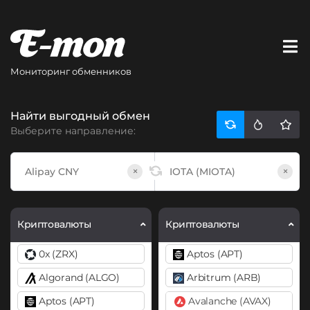
Мониторинг обменников
Найти выгодный обмен
Выберите направление:
×
×
Криптовалюты
Криптовалюты
0x (ZRX)
Aptos (APT)
Algorand (ALGO)
Arbitrum (ARB)
Aptos (APT)
Avalanche (AVAX)