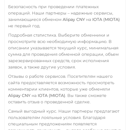
Промсвязьбанк RUB
ERC20
BEP20
SOL
Безопасность при проведении платежных
ПУМБ UAH
Polygon
ARB
OP
операций. Наши партнеры – надежные сервисы,
NEAR
занимающиеся обменом
Alipay CNY
на
IOTA (MIOTA)
Райффайзен
не первый год.
RUB
UAH
VeChain (VET)
Подробная статистика. Выберите обменники и
Verge (XVG)
РНКБ RUB
просмотрите всю необходимую информацию. В
описании указывается текущий курс, минимальная
WAVES
Росбанк RUB
сумма для проведения обменной операции, объем
Wrapped Bitcoin (WBTC)
зарезервированных средств, срок исполнения
Россельхоз банк RUB
заявок, а также другие условия.
ERC20
Русский Стандарт RUB
Отзывы о работе сервисов. Посетителям нашего
Yearn.finance (YFI)
Сбербанк
сайта предоставляется возможность просмотреть
RUB
KZT
QR RUB
комментарии клиентов, которые уже обменяли
Zcash (ZEC)
Alipay CNY
на
IOTA (MIOTA)
. Вы также сможете
СБП RUB
оставить отзыв о проведенной сделке.
Счет ИП/ООО
Самый выгодный курс. Наши партнеры предлагают
пользователям лояльные условия. Благодаря
RUB
USD
EUR
специальным предложениям появляется
Тинькофф