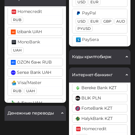
Cosmos (ATOM)
USD
EUR
Ethereum (ETH)
DAI
Homecredit
PayPal
BEP20
ERC20
OP
ERC20
RUB
USD
EUR
GBP
AUD
ARB
BASE
PYUSD
DASH
Izibank UAH
Ethereum Classic (ETC)
PaySera
Decentraland (MANA)
MonoBank
Gram (Toncoin)
EUR
UAH
Dogecoin (DOGE)
Коды криптобирж
Jupiter (JUP)
Pix BRL
DOGE
OZON банк RUB
Litecoin (LTC)
Revolut
Polkadot (DOT)
Sense Bank UAH
Интернет-банкинг
Monero (XMR)
EUR
USD
GBP
DOT
Visa/Master
Bereke Bank KZT
NEAR Protocol
Skrill
EOS
RUB
UAH
USD
BLIK PLN
EUR
Notcoin (NOT)
Ethereum (ETH)
А-Банк UAH
ForteBank KZT
Volet (AdvCash)
Ontology (ONT)
BEP20
ERC20
OP
Денежные переводы
Авангард RUB
ARB
USD
EUR
HalykBank KZT
Optimism (OP)
Альфа-Банк
Webmoney
Ethereum Classic (ETC)
Homecredit
Pax Dollar (USDP)
RUB