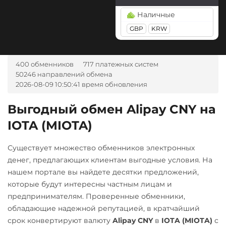
Pax Dollar (USDP)
Tether Gold (XAUt)
Промсвязьбанк RUB
BGN
CZK
GEL
HUF
Наличные
ERC20
Tezos (XTZ)
NOK
TJS
INR
AED
ПУМБ UAH
GBP
KRW
UZS
RON
Pepe
Tron (TRX)
Райффайзен
Pol (ex-MATIC)
TrueUSD (TUSD)
А-Банк UAH
RUB
UAH
400 обменников
717 платежных систем
POL
ERC20
TRC20
Авангард RUB
50246 направлений обмена
РНКБ RUB
2026-08-09 10:50:41 время обновления
Uniswap (UNI)
Qtum
Альфа-Банк
Росбанк RUB
ERC20
RUB
Ravencoin (RVN)
Выгодный обмен Alipay CNY на
Россельхоз банк RUB
USD Coin (USDC)
Ripple (XRP)
IOTA (MIOTA)
Беларусбанк BYN
Русский Стандарт RUB
ERC20
BEP20
SOL
Shib
ВТБ Банк RUB
Сбербанк
Polygon
ARB
OP
Существует множество обменников электронных
ERC20
BEP20
Газпромбанк RUB
BASE
денег, предлагающих клиентам выгодные условия. На
RUB
нашем портале вы найдете десятки предложений,
Solana (SOL)
Евразийский Банк KZT
Utopia USD (UUSD)
СБП RUB
которые будут интересны частным лицам и
Stellar (XLM)
ЕРИП Расчет BYN
VeChain (VET)
предпринимателям. Проверенные обменники,
Счет ИП/ООО
Sui
обладающие надежной репутацией, в кратчайший
Карта Unionpay CNY
UAH
Zcash (ZEC)
срок конвертируют валюту
Alipay CNY
в
IOTA (MIOTA)
с
Terra (LUNA)