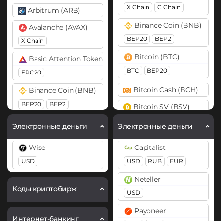
X Chain
C Chain
Arbitrum (ARB)
Binance Coin (BNB)
Avalanche (AVAX)
BEP20
BEP2
X Chain
Bitcoin (BTC)
Basic Attention Token (BAT)
BTC
BEP20
ERC20
Bitcoin Cash (BCH)
Binance Coin (BNB)
BEP20
BEP2
Bitcoin SV (BSV)
Bitcoin (BTC)
Cardano (ADA)
Электронные деньги
Электронные деньги
BTC
BEP20
Cosmos (ATOM)
Wise
Capitalist
Bitcoin Cash (BCH)
DASH
USD
USD
RUB
EUR
Cardano (ADA)
Dogecoin (DOGE)
Neteller
DOGE
Chainlink (LINK)
Коды криптобирж
USD
ERC20
Polkadot (DOT)
Payoneer
Интернет-банкинг
DOT