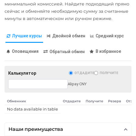
Карта UZCARD UZS
Тинькофф
минимальной комиссией. Найдите подходящий прямо
Tether (USDT)
Карта МИР RUB
RUB
сейчас и обменяйте необходимую сумму за считанные
ERC20
TRC20
BEP20
минуты в автоматическом или ручном режиме.
Любой банк
УкрСиббанк UAH
SOL
POL
ARB
USD
RUB
EUR
GBP
AVAXC
OP
TON
Лучшие курсы
Двойной обмен
Средний курс
THB
TRY
BYN
PLN
NEAR
GEL
Оповещения
В избранное
Tether Gold (XAUt)
Обратный обмен
МТС Банк RUB
Tezos (XTZ)
Открытие RUB
Tron (TRX)
Калькулятор
ОТДАДИТЕ
ПОЛУЧИТЕ
ОТП Банк
TrueUSD (TUSD)
Alipay CNY
UAH
ERC20
TRC20
Ощадбанк UAH
Обменник
Отдадите
Получите
Резерв
Отзы
TRUMP
Почта Банк RUB
No data available in table
Uniswap (UNI)
Приват24
ERC20
UAH
Наши преимущества
USD Coin (USDC)