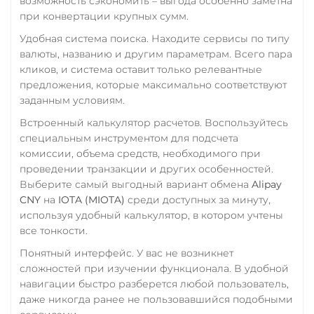
возможность сэкономить – выгода особенно заметна
при конвертации крупных сумм.
RUB
QR RUB
Удобная система поиска. Находите сервисы по типу
УкрСиббанк UAH
валюты, названию и другим параметрам. Всего пара
Фридом Банк KZT
кликов, и система оставит только релевантные
предложения, которые максимально соответствуют
Центр Кредит KZT
заданным условиям.
Элкарт KGS
Встроенный калькулятор расчетов. Воспользуйтесь
специальным инструментом для подсчета
комиссии, объема средств, необходимого при
проведении транзакции и других особенностей.
Выберите самый выгодный вариант обмена
Alipay
CNY
на
IOTA (MIOTA)
среди доступных за минуту,
используя удобный калькулятор, в котором учтены
все тонкости.
Понятный интерфейс. У вас не возникнет
сложностей при изучении функционала. В удобной
навигации быстро разберется любой пользователь,
даже никогда ранее не пользовавшийся подобными