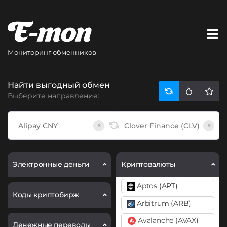
Мониторинг обменников
Найти выгодный обмен
Выберите направление:
×
×
Электронные деньги
Криптовалюты
Aptos (APT)
Коды криптобирж
Arbitrum (ARB)
Avalanche (AVAX)
Денежные переводы