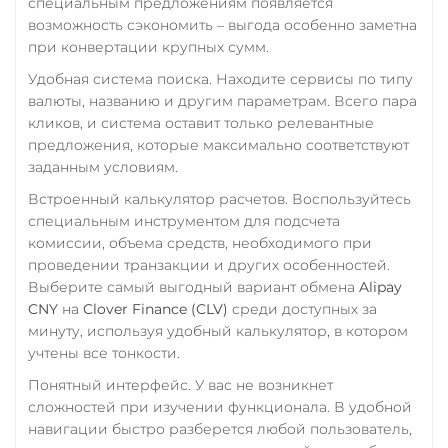
специальным предложениям появляется
RUB
QR RUB
возможность сэкономить – выгода особенно заметна
при конвертации крупных сумм.
УкрСиббанк UAH
Удобная система поиска. Находите сервисы по типу
Фридом Банк KZT
валюты, названию и другим параметрам. Всего пара
кликов, и система оставит только релевантные
Центр Кредит KZT
предложения, которые максимально соответствуют
Элкарт KGS
заданным условиям.
Встроенный калькулятор расчетов. Воспользуйтесь
специальным инструментом для подсчета
комиссии, объема средств, необходимого при
проведении транзакции и других особенностей.
Выберите самый выгодный вариант обмена
Alipay
CNY
на
Clover Finance (CLV)
среди доступных за
минуту, используя удобный калькулятор, в котором
учтены все тонкости.
Понятный интерфейс. У вас не возникнет
сложностей при изучении функционала. В удобной
навигации быстро разберется любой пользователь,