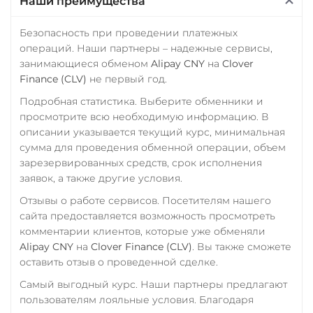
Наши преимущества
Промсвязьбанк RUB
ПУМБ UAH
Безопасность при проведении платежных
операций. Наши партнеры – надежные сервисы,
Райффайзен
занимающиеся обменом
Alipay CNY
на
Clover
RUB
UAH
Finance (CLV)
не первый год.
РНКБ RUB
Подробная статистика. Выберите обменники и
просмотрите всю необходимую информацию. В
Росбанк RUB
описании указывается текущий курс, минимальная
Россельхоз банк RUB
сумма для проведения обменной операции, объем
зарезервированных средств, срок исполнения
Русский Стандарт RUB
заявок, а также другие условия.
Сбербанк
Отзывы о работе сервисов. Посетителям нашего
RUB
KZT
QR RUB
сайта предоставляется возможность просмотреть
комментарии клиентов, которые уже обменяли
СБП RUB
Alipay CNY
на
Clover Finance (CLV)
. Вы также сможете
оставить отзыв о проведенной сделке.
Счет ИП/ООО
Самый выгодный курс. Наши партнеры предлагают
RUB
USD
EUR
пользователям лояльные условия. Благодаря
Тинькофф