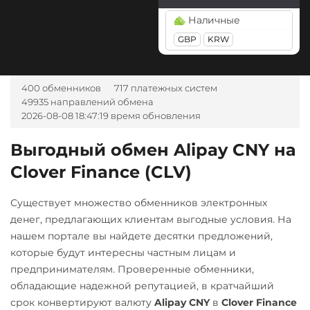
Tether Gold (XAUt)
BGN
CZK
GEL
HUF
Наличные
Tezos (XTZ)
NOK
TJS
INR
AED
GBP
KRW
UZS
RON
Tron (TRX)
TrueUSD (TUSD)
А-Банк UAH
400 обменников
717 платежных систем
ERC20
TRC20
Авангард RUB
49935 направлений обмена
2026-08-08 18:47:19 время обновления
Uniswap (UNI)
Альфа-Банк
ERC20
RUB
Выгодный обмен Alipay CNY на
USD Coin (USDC)
Clover Finance (CLV)
Беларусбанк BYN
ERC20
BEP20
SOL
ВТБ Банк RUB
Polygon
ARB
OP
Существует множество обменников электронных
Газпромбанк RUB
BASE
денег, предлагающих клиентам выгодные условия. На
нашем портале вы найдете десятки предложений,
Евразийский Банк KZT
Utopia USD (UUSD)
которые будут интересны частным лицам и
ЕРИП Расчет BYN
VeChain (VET)
предпринимателям. Проверенные обменники,
обладающие надежной репутацией, в кратчайший
Карта Unionpay CNY
Zcash (ZEC)
срок конвертируют валюту
Alipay CNY
в
Clover Finance