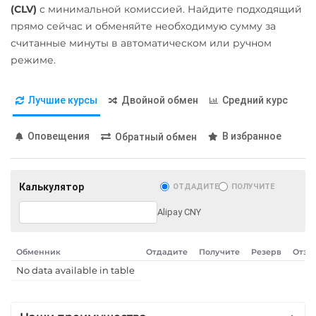
Карта UZCARD UZS
(CLV)
с минимальной комиссией. Найдите подходящий
Карта МИР RUB
прямо сейчас и обменяйте необходимую сумму за
считанные минуты в автоматическом или ручном
Любой банк
режиме.
USD
RUB
EUR
GBP
THB
TRY
BYN
PLN
Лучшие курсы
Двойной обмен
Средний курс
GEL
МТС Банк RUB
Оповещения
В избранное
Обратный обмен
Открытие RUB
ОТП Банк
Калькулятор
ОТДАДИТЕ
ПОЛУЧИТЕ
UAH
Alipay CNY
Ощадбанк UAH
Почта Банк RUB
Обменник
Отдадите
Получите
Резерв
Отзы
No data available in table
Приват24
UAH