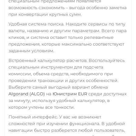
специальным предложениям появляется
USD Coin (USDC)
возможность сэкономить – выгода особенно заметна
СБП RUB
ERC20
BEP20
SOL
при конвертации крупных сумм.
Polygon
Счет ИП/ООО
ARB
OP
Удобная система поиска. Находите сервисы по типу
NEAR
XLM
UAH
EUR
валюты, названию и другим параметрам. Всего пара
кликов, и система оставит только релевантные
Utopia USD (UUSD)
Тинькофф
предложения, которые максимально соответствуют
RUB
CASH-IN RUB
VeChain (VET)
заданным условиям.
QR RUB
Встроенный калькулятор расчетов. Воспользуйтесь
Verge (XVG)
специальным инструментом для подсчета
УкрСиббанк UAH
WAVES
комиссии, объема средств, необходимого при
Фридом Банк KZT
проведении транзакции и других особенностей.
Wrapped Bitcoin (WBTC)
Выберите самый выгодный вариант обмена
Центр Кредит KZT
ERC20
Algorand (ALGO)
на
Юнистрим EUR
среди доступных
Элкарт KGS
за минуту, используя удобный калькулятор, в
Yearn.finance (YFI)
котором учтены все тонкости.
Zcash (ZEC)
Понятный интерфейс. У вас не возникнет
сложностей при изучении функционала. В удобной
навигации быстро разберется любой пользователь,