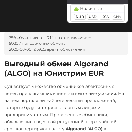
Kusama (KSM)
GBP
TRY
PLN
SEK
Наличные
CAD
MDL
KGS
CNY
Litecoin (LTC)
AZN
RUB
BGN
USD
CZK
KGS
CNY
GEL
Monero (XMR)
HUF
NOK
TJS
INR
AED
UZS
BRL
RON
NEAR Protocol
399 обменников
714 платежных систем
IDR
ARS
NEO
50207 направлений обмена
А-Банк UAH
2026-08-06 12:59:25 время обновления
Notcoin (NOT)
Авангард RUB
Ontology (ONT)
Выгодный обмен Algorand
Ак Барс Банк RUB
(ALGO) на Юнистрим EUR
Optimism (OP)
Альфа-Банк
PancakeSwap (CAKE)
Существует множество обменников электронных
RUB
CASH-IN RUB
Pax Dollar (USDP)
денег, предлагающих клиентам выгодные условия. На
Беларусбанк BYN
ERC20
нашем портале вы найдете десятки предложений,
которые будут интересны частным лицам и
ВТБ Банк RUB
Pepe
предпринимателям. Проверенные обменники,
Газпромбанк RUB
Pol (ex-MATIC)
обладающие надежной репутацией, в кратчайший
срок конвертируют валюту
Algorand (ALGO)
в
Евразийский Банк KZT
POL