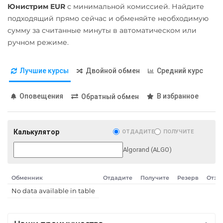
Юнистрим EUR
с минимальной комиссией. Найдите
ЕРИП Расчет BYN
Qtum
подходящий прямо сейчас и обменяйте необходимую
Карта Unionpay CNY
сумму за считанные минуты в автоматическом или
Ravencoin (RVN)
ручном режиме.
Карта UZCARD UZS
Ripple (XRP)
Карта МИР RUB
Shib
Лучшие курсы
Двойной обмен
Средний курс
Любой банк
ERC20
BEP20
USD
RUB
EUR
UAH
Оповещения
В избранное
Обратный обмен
Solana (SOL)
KZT
GBP
CNY
THB
StableUSD (USDS)
TRY
BYN
PLN
INR
AED
GEL
ILS
IDR
Калькулятор
ОТДАДИТЕ
ПОЛУЧИТЕ
Starknet (STRK)
KRW
RON
Algorand (ALGO)
Stellar (XLM)
МТС Банк RUB
Sui
Открытие RUB
Обменник
Отдадите
Получите
Резерв
Отзы
Terra (LUNA)
No data available in table
ОТП Банк
Terra Classic (LUNC)
UAH
Tether (USDT)