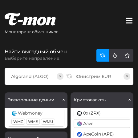
Мониторинг обменников
Найти выгодный обмен
Выберите направление:
×
×
Электронные деньги
Криптовалюты
Webmoney
0x (ZRX)
WMZ
WME
WMU
Aave
ApeCoin (APE)