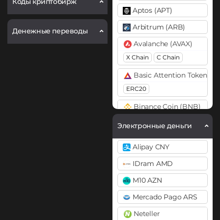
Коды криптобирж
Aptos (APT)
Arbitrum (ARB)
Денежные переводы
Avalanche (AVAX)
X Chain
C Chain
Basic Attention Token (B
ERC20
Binance Coin (BNB)
BEP20
BEP2
Электронные деньги
Bitcoin (BTC)
Alipay CNY
BTC
BEP20
IDram AMD
Bitcoin Cash (BCH)
M10 AZN
Bitcoin SV (BSV)
Mercado Pago ARS
BitTorrent (BTT)
Neteller