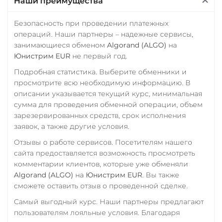
Наши преимущества
Ощадбанк UAH
ERC20
TRC20
BEP20
SOL
POL
ARB
Почта Банк RUB
Безопасность при проведении платежных
AVAXC
OP
TON
операций. Наши партнеры – надежные сервисы,
Приват24
занимающиеся обменом
Algorand (ALGO)
на
NEAR
USD
EUR
UAH
Юнистрим EUR
не первый год.
Tether Gold (XAUt)
Подробная статистика. Выберите обменники и
Промсвязьбанк RUB
Tezos (XTZ)
просмотрите всю необходимую информацию. В
ПУМБ UAH
описании указывается текущий курс, минимальная
THETA
сумма для проведения обменной операции, объем
Райффайзен
Tornado Cash (TORN)
зарезервированных средств, срок исполнения
RUB
UAH
заявок, а также другие условия.
Tron (TRX)
РНКБ RUB
Отзывы о работе сервисов. Посетителям нашего
TrueUSD (TUSD)
сайта предоставляется возможность просмотреть
Росбанк RUB
ERC20
TRC20
BEP
комментарии клиентов, которые уже обменяли
Россельхоз банк RUB
Algorand (ALGO)
на
Юнистрим EUR
. Вы также
TRUMP
сможете оставить отзыв о проведенной сделке.
Русский Стандарт RUB
Uniswap (UNI)
Самый выгодный курс. Наши партнеры предлагают
Сбербанк
пользователям лояльные условия. Благодаря
ERC20
RUB
QR RUB