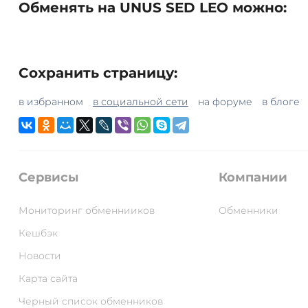
Обменять на UNUS SED LEO можно:
Сохранить страницу:
в избранном
в социальной сети
на форуме
в блоге
Сервисы
Компании
Мониторинг обменнииков
Обменники
Кешбэк
Новости
Карта сайта
Черный список обменников