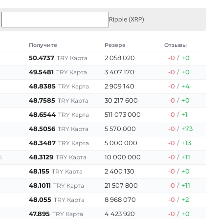
Ripple (XRP)
Получите
Резерв
Отзывы
50.4737
2 058 020
-0
/
+0
TRY Карта
49.5481
3 407 170
-0
/
+0
TRY Карта
48.8385
2 909 140
-0
/
+4
TRY Карта
48.7585
30 217 600
-0
/
+0
TRY Карта
48.6544
511 073 000
-0
/
+1
TRY Карта
48.5056
5 570 000
-0
/
+73
TRY Карта
48.3487
5 000 000
-0
/
+13
TRY Карта
48.3129
10 000 000
-0
/
+11
TRY Карта
4
48.155
2 400 130
-0
/
+0
TRY Карта
48.1011
21 507 800
-0
/
+11
TRY Карта
48.055
8 968 070
-0
/
+2
TRY Карта
47.895
4 423 920
-0
/
+0
TRY Карта