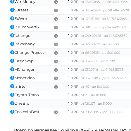
WmMoney
1
XRP
от 331.53845
до 58 413.60844
99rates
1
XRP
от 325.42954
до 58 484.02728
ExWm
1
XRP
от 479.61551
до 32 725.03843
BTCconvertix
1
XRP
от 381.51835
до 64 440.95691
1change
1
XRP
от 349.07926
до 21 817.45367
Baksmany
1
XRP
от 327.00239
до 59 600
Change Project
1
XRP
от 684.93151
до 500 000
EasySwap
1
XRP
от 337.7669
до 9 780
MChanger
1
XRP
от 337.20111
до 9 798.15795
Monetkins
1
XRP
от 337.96103
до 21 722.53257
IziBtc
1
XRP
от 40
до 100 000
Crypto-Trans
1
XRP
от 19
до 10 000
OneBro
1
XRP
от 120.177
до 5 000
CoolcoinBest
1
XRP
от 293.59953
до 1 000 000
Всего по направлению Ripple (XRP) - Visa/Master TRY