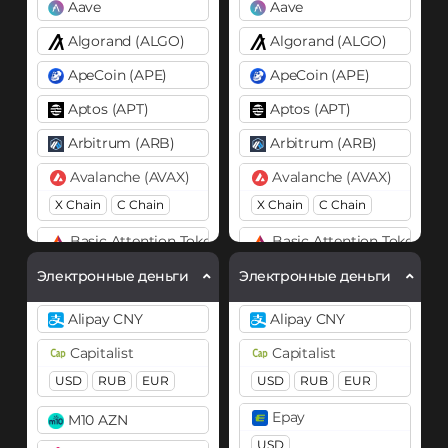
Aave
Aave
Algorand (ALGO)
Algorand (ALGO)
ApeCoin (APE)
ApeCoin (APE)
Aptos (APT)
Aptos (APT)
Arbitrum (ARB)
Arbitrum (ARB)
Avalanche (AVAX)
Avalanche (AVAX)
X Chain
C Chain
X Chain
C Chain
Basic Attention Token (BAT)
Basic Attention Token (B
ERC20
ERC20
Электронные деньги
Электронные деньги
Binance Coin (BNB)
Binance Coin (BNB)
Alipay CNY
Alipay CNY
BEP20
BEP20
BEP2
Capitalist
Capitalist
Bitcoin (BTC)
Bitcoin (BTC)
USD
RUB
EUR
USD
RUB
EUR
BTC
BEP20
BTC
BEP20
Epay
M10 AZN
Lightning
OP
ARB
Lightning
OP
ARB
AVAXC
AVAXC
USD