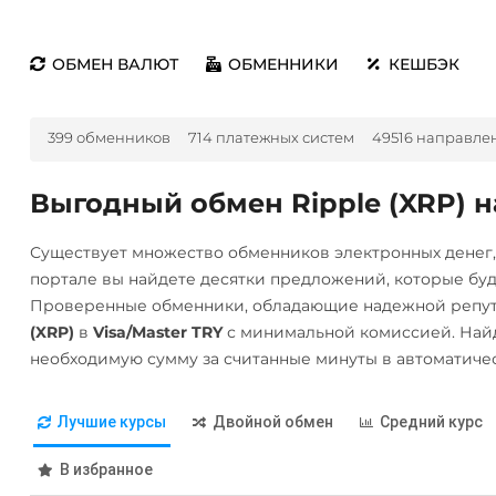
ОБМЕН ВАЛЮТ
ОБМЕННИКИ
КЕШБЭК
399 обменников
714 платежных систем
49516 направле
Выгодный обмен Ripple (XRP) на
Существует множество обменников электронных денег
портале вы найдете десятки предложений, которые бу
Проверенные обменники, обладающие надежной репут
(XRP)
в
Visa/Master TRY
с минимальной комиссией. Най
необходимую сумму за считанные минуты в автоматиче
Лучшие курсы
Двойной обмен
Средний курс
В избранное