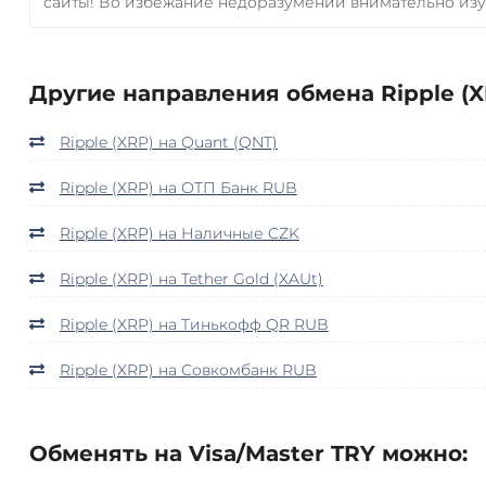
сайты! Во избежание недоразумений внимательно изу
Другие направления обмена Ripple (X
Ripple (XRP) на Quant (QNT)
Ripple (XRP) на ОТП Банк RUB
Ripple (XRP) на Наличные CZK
Ripple (XRP) на Tether Gold (XAUt)
Ripple (XRP) на Тинькофф QR RUB
Ripple (XRP) на Совкомбанк RUB
Обменять на Visa/Master TRY можно: