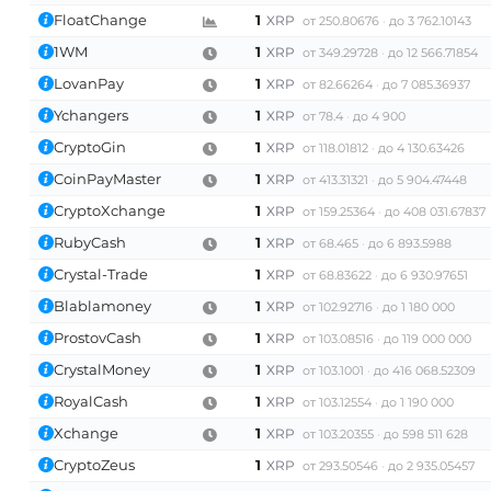
FloatChange
1
XRP
от 250.80676
до 3 762.10143
1WM
1
XRP
от 349.29728
до 12 566.71854
LovanPay
1
XRP
от 82.66264
до 7 085.36937
Ychangers
1
XRP
от 78.4
до 4 900
CryptoGin
1
XRP
от 118.01812
до 4 130.63426
CoinPayMaster
1
XRP
от 413.31321
до 5 904.47448
CryptoXchange
1
XRP
от 159.25364
до 408 031.67837
RubyCash
1
XRP
от 68.465
до 6 893.5988
Crystal-Trade
1
XRP
от 68.83622
до 6 930.97651
Blablamoney
1
XRP
от 102.92716
до 1 180 000
ProstovCash
1
XRP
от 103.08516
до 119 000 000
CrystalMoney
1
XRP
от 103.1001
до 416 068.52309
RoyalCash
1
XRP
от 103.12554
до 1 190 000
Xchange
1
XRP
от 103.20355
до 598 511 628
CryptoZeus
1
XRP
от 293.50546
до 2 935.05457