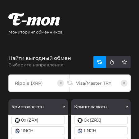
Мониторинг обменников
Найти выгодный обмен
Выберите направление:
×
×
Криптовалюты
Криптовалюты
0x (ZRX)
0x (ZRX)
1INCH
1INCH