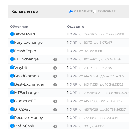
Калькулятор
ОТДАДИТЕ
ПОЛУЧИТЕ
Обменник
Отдадите
Bit24Hours
1
XRP
от 299.76271
до 2 997.62709
Fury-exchange
1
XRP
от 80.73
до 8 072.97
EcashExpert
1
XRP
от 82
до 8 190
KBExchange
1
XRP
от 102.5462
до 102 546.1561
Waybit
1
XRP
от 211.27
до 1 408.45
AT)
GoodObmen
1
XRP
от 414.38531
до 24 739.42122
Best-Exchanger
1
XRP
от 103.41533
до 10 341.53323
MTExchange
1
XRP
от 206.98402
до 206 984.0230
ObmenoFF
1
XRP
от 415.32588
до 3 106.6376
BTC2Pay
1
XRP
от 415.79126
до 20 789.56307
Receive-Money
1
XRP
от 738.1163
до 7 381.7081
MafinCash
1
XRP
от 80
до 4 000