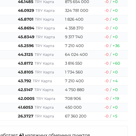
46.1485
875 654 000
-0
/
+0
TRY Карта
46.0929
324 781 000
-0
/
+0
TRY Карта
45.8701
1 826 400
-0
/
+0
TRY Карта
45.8694
4 358 370
-0
/
+0
TRY Карта
45.8349
9 317 740
-0
/
+0
TRY Карта
45.2596
7 210 400
-0
/
+36
TRY Карта
44.3125
64 024 400
-0
/
+0
TRY Карта
43.8172
3 816 550
-0
/
+60
TRY Карта
43.8105
1 734 560
-0
/
+0
TRY Карта
43.792
7 210 400
-0
/
+4
TRY Карта
42.5147
4 750 880
-0
/
+0
TRY Карта
42.0005
708 906
-0
/
+19
TRY Карта
41.6053
450 000
-0
/
+0
TRY Карта
26.3727
67 360 200
-0
/
+5
TRY Карта
 работает
41
надежных обменных пунктов.