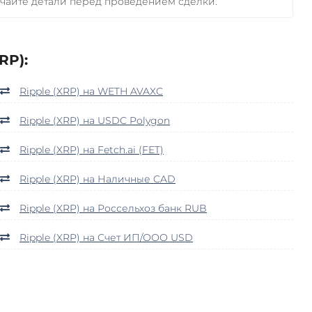
чайте детали перед проведением сделки.
RP):
Ripple (XRP) на WETH AVAXC
Ripple (XRP) на USDC Polygon
Ripple (XRP) на Fetch.ai (FET)
Ripple (XRP) на Наличные CAD
Ripple (XRP) на Россельхоз банк RUB
Ripple (XRP) на Счет ИП/ООО USD