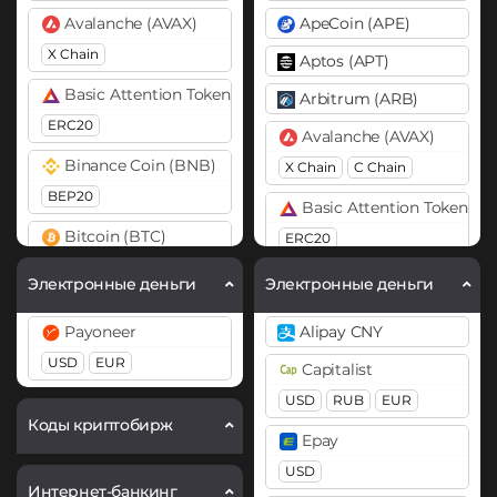
Avalanche (AVAX)
ApeCoin (APE)
X Chain
Aptos (APT)
Basic Attention Token (BAT)
Arbitrum (ARB)
ERC20
Avalanche (AVAX)
Binance Coin (BNB)
X Chain
C Chain
BEP20
Basic Attention Token (B
Bitcoin (BTC)
ERC20
BTC
Binance Coin (BNB)
Электронные деньги
Электронные деньги
Bitcoin Cash (BCH)
BEP20
BEP2
Payoneer
Alipay CNY
Cardano (ADA)
Bitcoin (BTC)
USD
EUR
Capitalist
BTC
BEP20
Lightning
Chainlink (LINK)
USD
RUB
EUR
OP
ARB
AVAXC
ERC20
Коды криптобирж
Epay
Bitcoin Cash (BCH)
Cosmos (ATOM)
USD
Bitcoin SV (BSV)
Интернет-банкинг