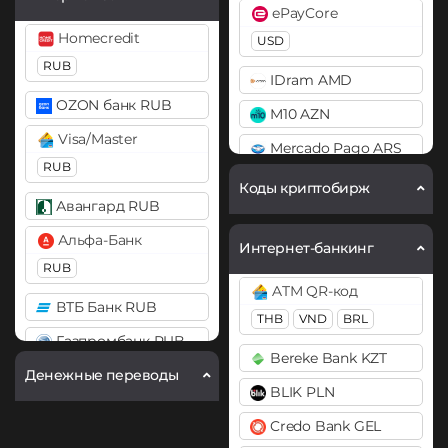
DASH
ePayCore
BitTorrent (BTT)
Decentraland (MANA)
Homecredit
USD
Cardano (ADA)
RUB
Dogecoin (DOGE)
IDram AMD
Chainlink (LINK)
DOGE
OZON банк RUB
M10 AZN
BEP20
ERC20
Polkadot (DOT)
Visa/Master
Mercado Pago ARS
Compound (COMP)
DOT
RUB
MoneyGo
Коды криптобирж
Cosmos (ATOM)
Ethereum (ETH)
Авангард RUB
USD
BEP20
ERC20
OP
Cronos (CRO)
Альфа-Банк
Neteller
Интернет-банкинг
ARB
Curve (CRV)
RUB
USD
EUR
Filecoin (FIL)
ATM QR-код
DAI
ВТБ Банк RUB
NixMoney
THB
VND
BRL
FLOKI
ERC20
USD
Газпромбанк RUB
Gram (Toncoin)
Bereke Bank KZT
DASH
Payeer
Денежные переводы
Карта МИР RUB
Litecoin (LTC)
BLIK PLN
Decentraland (MANA)
USD
EUR
Любой банк
Monero (XMR)
Credo Bank GEL
Dogecoin (DOGE)
RUB
Payoneer