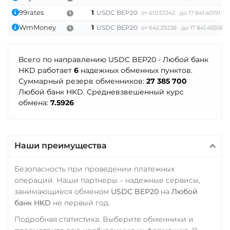
ПУМБ UAH
Tether Gold (XAUt)
99rates
1
USDC BEP20
от 610.57242
до 17 841.40191
Райффайзен
Tezos (XTZ)
WmMoney
1
USDC BEP20
от 642.29238
до 17 841.45508
RUB
UAH
THETA
РНКБ RUB
Tornado Cash (TORN)
Всего по направлению USDC BEP20 - Любой банк
HKD работает
6
надежных обменных пунктов.
Росбанк RUB
Tron (TRX)
Суммарный резерв обменников:
27 385 700
Любой банк HKD. Средневзвешенный курс
Россельхоз банк RUB
TrueUSD (TUSD)
обмена:
7.5926
ERC20
TRC20
BEP
Русский Стандарт RUB
Сбербанк
TRUMP
RUB
KZT
QR RUB
Наши преимущества
Trust Wallet Token (TWT)
BEP20
СБП RUB
Безопасность при проведении платежных
Uniswap (UNI)
Совкомбанк RUB
операций. Наши партнеры – надежные сервисы,
занимающиеся обменом
USDC BEP20
на
Любой
ERC20
Счет ИП/ООО
банк HKD
не первый год.
USD Coin (USDC)
UAH
RUB
USD
EUR
Подробная статистика. Выберите обменники и
CNY
ERC20
TRC20
AVAX