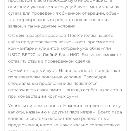
просмотрите всю необходимую информацию. В
SOL
Polygon
описании указывается текущий курс, минимальная
Тинькофф
CRONOS
ARB
OP
сумма для проведения обменной операции, объем
RUB
CASH-IN RUB
BASE
RONIN
NEAR
зарезервированных средств, срок исполнения
QR RUB
XLM
заявок, а также другие условия.
УкрСиббанк UAH
Отзывы о работе сервисов. Посетителям нашего
Utopia USD (UUSD)
сайта предоставляется возможность просмотреть
Фридом Банк KZT
VeChain (VET)
комментарии клиентов, которые уже обменяли
Центр Кредит KZT
USDC BEP20
на
Любой банк HKD
. Вы также сможете
Verge (XVG)
оставить отзыв о проведенной сделке.
Элкарт KGS
WAVES
Самый выгодный курс. Наши партнеры предлагают
Wrapped Bitcoin (WBTC)
пользователям лояльные условия. Благодаря
специальным предложениям появляется
ERC20
AVAXC
возможность сэкономить – выгода особенно заметна
Wrapped Ethereum (WET
при конвертации крупных сумм.
ERC20
AVAXC
BASE
Удобная система поиска. Находите сервисы по типу
CRO
RONIN
валюты, названию и другим параметрам. Всего пара
кликов, и система оставит только релевантные
Yearn.finance (YFI)
предложения, которые максимально соответствуют