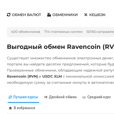
ОБМЕН ВАЛЮТ
ОБМЕННИКИ
КЕШБЭК
400 обменников
714 платежных систем
50165 направл
Выгодный обмен Ravencoin (RV
Существует множество обменников электронных денег
портале вы найдете десятки предложений, которые бу
Проверенные обменники, обладающие надежной репута
Ravencoin (RVN)
в
USDC XLM
с минимальной комиссией.
необходимую сумму за считанные минуты в автоматиче
Лучшие курсы
Двойной обмен
Средний курс
В избранное