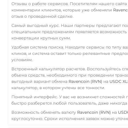
Отзывы о работе сервисов. Посетителям нашего сайта
комментарии клиентов, которые уже обменяли
Ravenc
отзыв о проведенной сделке.
Самый выгодный курс. Наши партнеры предлагают пол
специальным предложениям появляется возможность с
конвертации крупных сумм.
Удобная система поиска. Находите сервисы по типу в
кликов, и система оставит только релевантные предл
условиям.
Встроенный калькулятор расчетов. Воспользуйтесь с
объема средств, необходимого при проведении транз
выгодный вариант обмена
Ravencoin (RVN)
на
USDC X
калькулятор, в котором учтены все тонкости.
Понятный интерфейс. У вас не возникнет сложностей
быстро разберется любой пользователь, даже никогд
Возможность обменять валюту
Ravencoin (RVN)
на
USD
круглосуточно. Сроки исполнения заявок можно уточни