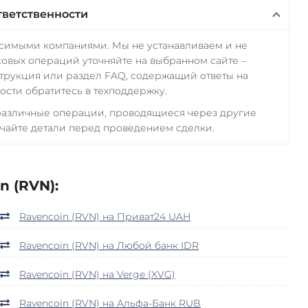
тветственности
исимыми компаниями. Мы не устанавливаем и не
овых операций уточняйте на выбранном сайте –
трукция или раздел FAQ, содержащий ответы на
сти обратитесь в техподдержку.
 различные операции, проводящиеся через другие
чайте детали перед проведением сделки.
n (RVN):
Ravencoin (RVN) на Приват24 UAH
Ravencoin (RVN) на Любой банк IDR
Ravencoin (RVN) на Verge (XVG)
Ravencoin (RVN) на Альфа-Банк RUB