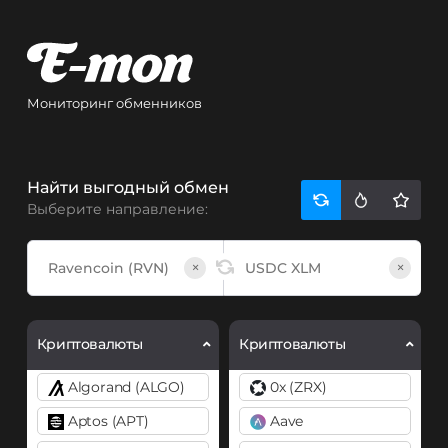
Мониторинг обменников
Найти выгодный обмен
Выберите направление:
×
×
Криптовалюты
Криптовалюты
Algorand (ALGO)
0x (ZRX)
Aptos (APT)
Aave