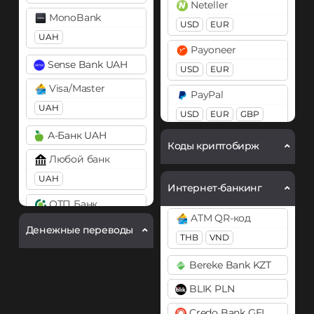
Neteller
DASH
BitTorrent (BTT)
MonoBank
USD
EUR
UAH
Dogecoin (DOGE)
Cardano (ADA)
Payoneer
DOGE
Chainlink (LINK)
Sense Bank UAH
USD
EUR
Ethereum (ETH)
BEP20
ERC20
Visa/Master
PayPal
BEP20
OP
UAH
Compound (COMP)
USD
EUR
GBP
Ethereum Classic (ETC)
CAD
AUD
Cosmos (ATOM)
А-Банк UAH
Коды криптобирж
Kava
PaySera
Cronos (CRO)
Любой банк
EUR
Kusama (KSM)
UAH
DAI
Интернет-банкинг
Litecoin (LTC)
ERC20
Pix BRL
ОТП Банк
ATM QR-код
UAH
NEAR Protocol
Revolut
DASH
Денежные переводы
THB
VND
EUR
USD
GBP
Notcoin (NOT)
Ощадбанк UAH
Decentraland (MANA)
Bereke Bank KZT
Skrill
Ontology (ONT)
Приват24
Dogecoin (DOGE)
BLIK PLN
USD
EUR
UAH
DOGE
PancakeSwap (CAKE)
Credo Bank GEL