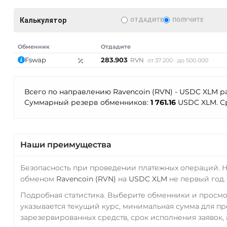
Калькулятор
ОТДАДИТЕ
ПОЛУЧИТЕ
Обменник
Отдадите
Fswap
283.903
RVN
от 37 200
до 500 000
Всего по направлению Ravencoin (RVN) - USDC XLM р
Суммарный резерв обменников:
1 761.16
USDC XLM. С
AT)
Наши преимущества
Безопасность при проведении платежных операций. 
обменом
Ravencoin (RVN)
на
USDC XLM
не первый год.
Подробная статистика. Выберите обменники и просм
указывается текущий курс, минимальная сумма для п
зарезервированных средств, срок исполнения заявок, 