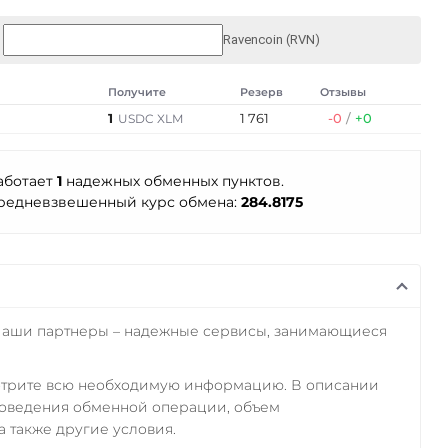
Ravencoin (RVN)
Получите
Резерв
Отзывы
1
1 761
-0
/
+0
USDC XLM
аботает
1
надежных обменных пунктов.
редневзвешенный курс обмена:
284.8175
Наши партнеры – надежные сервисы, занимающиеся
отрите всю необходимую информацию. В описании
роведения обменной операции, объем
а также другие условия.