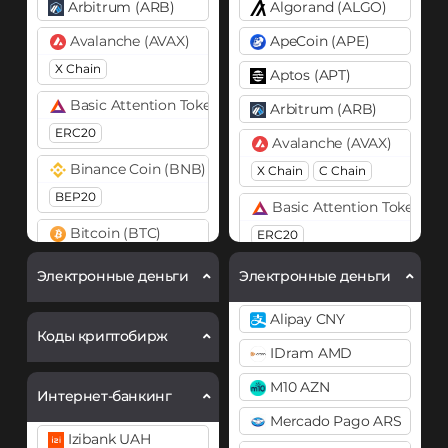
Arbitrum (ARB)
Algorand (ALGO)
Avalanche (AVAX)
ApeCoin (APE)
X Chain
Aptos (APT)
Basic Attention Token (BAT)
Arbitrum (ARB)
ERC20
Avalanche (AVAX)
Binance Coin (BNB)
X Chain
C Chain
BEP20
Basic Attention Token (B
Bitcoin (BTC)
ERC20
BTC
Binance Coin (BNB)
Электронные деньги
Электронные деньги
Bitcoin Cash (BCH)
BEP20
BEP2
Alipay CNY
Cardano (ADA)
Bitcoin (BTC)
Коды криптобирж
IDram AMD
BTC
BEP20
Chainlink (LINK)
M10 AZN
Интернет-банкинг
ERC20
Bitcoin Cash (BCH)
Mercado Pago ARS
Cosmos (ATOM)
Bitcoin SV (BSV)
Izibank UAH