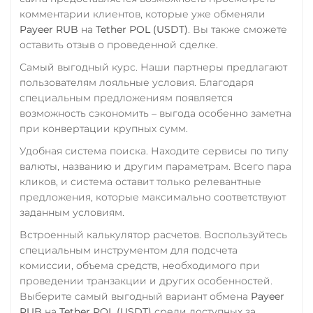
RUB
Tether Gold (XAUt)
QR RUB
комментарии клиентов, которые уже обменяли
Payeer RUB
на
Tether POL (USDT)
. Вы также сможете
Tezos (XTZ)
УкрСиббанк UAH
оставить отзыв о проведенной сделке.
THETA
Фридом Банк KZT
Самый выгодный курс. Наши партнеры предлагают
Tornado Cash (TORN)
Центр Кредит KZT
пользователям лояльные условия. Благодаря
специальным предложениям появляется
Tron (TRX)
Элкарт KGS
возможность сэкономить – выгода особенно заметна
TrueUSD (TUSD)
при конвертации крупных сумм.
ERC20
TRC20
BEP
Удобная система поиска. Находите сервисы по типу
валюты, названию и другим параметрам. Всего пара
TRUMP
кликов, и система оставит только релевантные
Trust Wallet Token (TWT)
предложения, которые максимально соответствуют
заданным условиям.
BEP20
Встроенный калькулятор расчетов. Воспользуйтесь
Uniswap (UNI)
специальным инструментом для подсчета
ERC20
комиссии, объема средств, необходимого при
проведении транзакции и других особенностей.
USD Coin (USDC)
Выберите самый выгодный вариант обмена
Payeer
ERC20
BEP20
AVAX
RUB
на
Tether POL (USDT)
среди доступных за