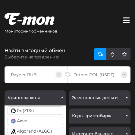
Мониторинг обменников
Найти выгодный обмен
Выберите направление:
×
×
Криптовалюты
Электронные деньги
0x (ZRX)
Коды криптобирж
Aave
Algorand (ALGO)
Интернет-банкинг