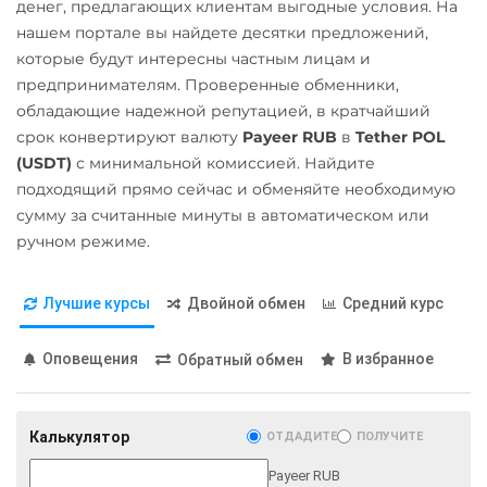
денег, предлагающих клиентам выгодные условия. На
Ontology (ONT)
Карта МИР RUB
нашем портале вы найдете десятки предложений,
которые будут интересны частным лицам и
Optimism (OP)
Любой банк
предпринимателям. Проверенные обменники,
USD
RUB
EUR
UAH
PancakeSwap (CAKE)
обладающие надежной репутацией, в кратчайший
GBP
CNY
PLN
VND
Pax Dollar (USDP)
срок конвертируют валюту
Payeer RUB
в
Tether POL
AED
GEL
MXN
(USDT)
с минимальной комиссией. Найдите
ERC20
МТС Банк RUB
подходящий прямо сейчас и обменяйте необходимую
Pepe
сумму за считанные минуты в автоматическом или
Открытие RUB
ручном режиме.
Pol (ex-MATIC)
ОТП Банк
POL
RUB
UAH
Лучшие курсы
Двойной обмен
Средний курс
Qtum
Ощадбанк UAH
Ravencoin (RVN)
Оповещения
В избранное
Обратный обмен
Почта Банк RUB
Ripple (XRP)
Приват24
Shib
USD
EUR
UAH
Калькулятор
ОТДАДИТЕ
ПОЛУЧИТЕ
ERC20
BEP20
Payeer RUB
Промсвязьбанк RUB