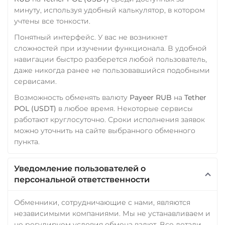
SOL
Polygon
минуту, используя удобный калькулятор, в котором
CRONOS
ARB
OP
учтены все тонкости.
STELLAR
BASE
Понятный интерфейс. У вас не возникнет
RONIN
NEAR
XLM
сложностей при изучении функционала. В удобной
SUI
SONIC
навигации быстро разберется любой пользователь,
даже никогда ранее не пользовавшийся подобными
Utopia USD (UUSD)
сервисами.
VeChain (VET)
Возможность обменять валюту
Payeer RUB
на
Tether
Verge (XVG)
POL (USDT)
в любое время. Некоторые сервисы
работают круглосуточно. Сроки исполнения заявок
WAVES
можно уточнить на сайте выбранного обменного
пункта.
Wrapped Bitcoin (WBTC)
ERC20
AVAXC
Уведомление пользователей о
Wrapped Ethereum (WETH)
персональной ответственности
ERC20
AVAXC
BASE
CRO
RONIN
Обменники, сотрудничающие с нами, являются
независимыми компаниями. Мы не устанавливаем и
Yearn.finance (YFI)
не регулируем условия обмена валют. Все детали