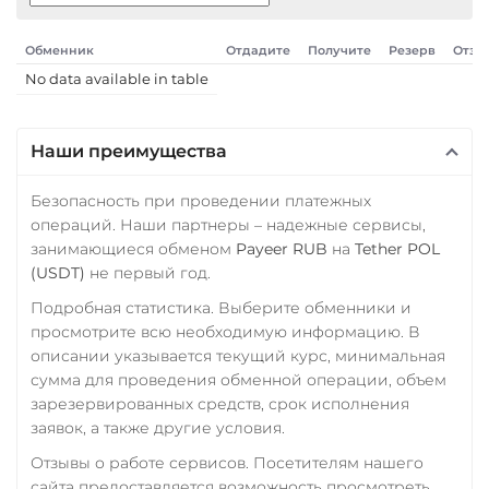
Solana (SOL)
ПУМБ UAH
StableUSD (USDS)
Обменник
Отдадите
Получите
Резерв
Отзы
Райффайзен
No data available in table
Starknet (STRK)
RUB
UAH
Stellar (XLM)
РНКБ RUB
Наши преимущества
Sui
Росбанк RUB
Sushi
Безопасность при проведении платежных
Россельхоз банк RUB
операций. Наши партнеры – надежные сервисы,
Synthetix (SNX)
занимающиеся обменом
Payeer RUB
на
Tether POL
Русский Стандарт RUB
(USDT)
не первый год.
Terra (LUNA)
Сбербанк
Подробная статистика. Выберите обменники и
Terra Classic (LUNC)
RUB
QR RUB
просмотрите всю необходимую информацию. В
Tether (USDT)
описании указывается текущий курс, минимальная
СБП RUB
Omni
ERC20
TRC20
сумма для проведения обменной операции, объем
Счет ИП/ООО
зарезервированных средств, срок исполнения
BEP20
SOL
CRONOS
заявок, а также другие условия.
UAH
USD
EUR
ARB
AVAXC
OP
TON
NEAR
APT
Отзывы о работе сервисов. Посетителям нашего
Тинькофф
сайта предоставляется возможность просмотреть