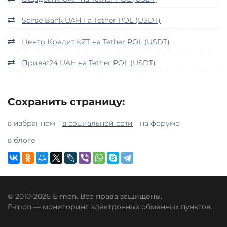
Sense Bank UAH на Tether POL (USDT)
Центр Кредит KZT на Tether POL (USDT)
Приват24 UAH на Tether POL (USDT)
Сохранить страницу:
в избранном
в социальной сети
на форуме
в блоге
© 2010-2026 E-mon. Все права защищены.
E-mon — мониторинг электронных обменных пунктов.