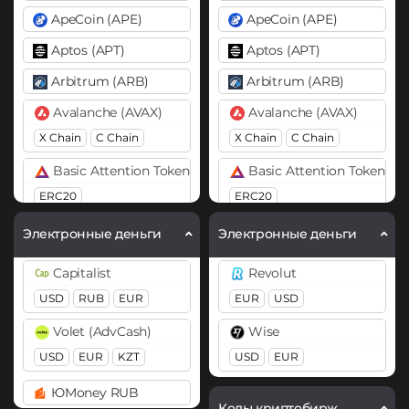
ApeCoin (APE)
ApeCoin (APE)
Aptos (APT)
Aptos (APT)
Arbitrum (ARB)
Arbitrum (ARB)
Avalanche (AVAX)
Avalanche (AVAX)
X Chain
C Chain
X Chain
C Chain
Basic Attention Token (BAT)
Basic Attention Token (B
ERC20
ERC20
Binance Coin (BNB)
Binance Coin (BNB)
Электронные деньги
Электронные деньги
BEP20
BEP2
BEP20
Capitalist
Revolut
Bitcoin (BTC)
Bitcoin (BTC)
USD
RUB
EUR
EUR
USD
BTC
BEP20
OP
BTC
Volet (AdvCash)
Wise
ARB
AVAXC
Bitcoin Cash (BCH)
USD
EUR
KZT
USD
EUR
Bitcoin Cash (BCH)
Cardano (ADA)
ЮMoney RUB
Bitcoin SV (BSV)
Коды криптобирж