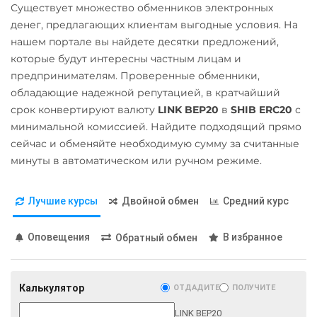
Solana (SOL)
Существует множество обменников электронных
Евразийский Банк KZT
Росбанк RUB
Internet Computer (ICP)
денег, предлагающих клиентам выгодные условия. На
Starknet (STRK)
Карта МИР RUB
Россельхоз банк RUB
нашем портале вы найдете десятки предложений,
IOTA (MIOTA)
Stellar (XLM)
Любой банк
которые будут интересны частным лицам и
Русский Стандарт RUB
Kaspa (KAS)
Terra Classic (LUNC)
предпринимателям. Проверенные обменники,
RUB
UAH
Сбербанк
обладающие надежной репутацией, в кратчайший
Kava
Tether (USDT)
МТС Банк RUB
RUB
срок конвертируют валюту
LINK BEP20
в
SHIB ERC20
с
KuCoin Token (KCS)
ERC20
TRC20
BEP20
минимальной комиссией. Найдите подходящий прямо
Открытие RUB
СБП RUB
SOL
POL
AVAXC
Kusama (KSM)
сейчас и обменяйте необходимую сумму за считанные
TON
NEAR
ОТП Банк
Тинькофф
минуты в автоматическом или ручном режиме.
Litecoin (LTC)
RUB
UAH
RUB
THETA
Maker (MKR)
Ощадбанк UAH
Лучшие курсы
Двойной обмен
Средний курс
Tornado Cash (TORN)
Фридом Банк KZT
Monero (XMR)
Почта Банк RUB
Tron (TRX)
Центр Кредит KZT
Оповещения
В избранное
NEAR Protocol
Обратный обмен
Приват24
TrueUSD (TUSD)
Элкарт KGS
NEO
UAH
ERC20
TRC20
BEP
Notcoin (NOT)
Калькулятор
ОТДАДИТЕ
ПОЛУЧИТЕ
Промсвязьбанк RUB
TRUMP
ONDO
LINK BEP20