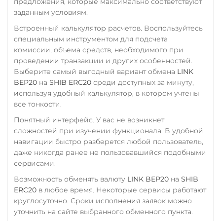
предложения, которые максимально соответствуют
Tezos (XTZ)
заданным условиям.
THETA
Встроенный калькулятор расчетов. Воспользуйтесь
специальным инструментом для подсчета
Tornado Cash (TORN)
комиссии, объема средств, необходимого при
Tron (TRX)
проведении транзакции и других особенностей.
Выберите самый выгодный вариант обмена
LINK
TrueUSD (TUSD)
BEP20
на
SHIB ERC20
среди доступных за минуту,
ERC20
TRC20
BEP
используя удобный калькулятор, в котором учтены
все тонкости.
TRUMP
Понятный интерфейс. У вас не возникнет
Trust Wallet Token (TWT)
сложностей при изучении функционала. В удобной
BEP20
навигации быстро разберется любой пользователь,
даже никогда ранее не пользовавшийся подобными
Uniswap (UNI)
сервисами.
ERC20
Возможность обменять валюту
LINK BEP20
на
SHIB
USD Coin (USDC)
ERC20
в любое время. Некоторые сервисы работают
ERC20
BEP20
AVAX
круглосуточно. Сроки исполнения заявок можно
уточнить на сайте выбранного обменного пункта.
SOL
Polygon