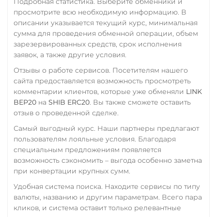
Подробная статистика. Выберите обменники и
Solana (SOL)
RUB
просмотрите всю необходимую информацию. В
описании указывается текущий курс, минимальная
StableUSD (USDS)
УкрСиббанк UAH
сумма для проведения обменной операции, объем
Starknet (STRK)
зарезервированных средств, срок исполнения
Фридом Банк KZT
заявок, а также другие условия.
Stellar (XLM)
Центр Кредит KZT
Отзывы о работе сервисов. Посетителям нашего
Sui
сайта предоставляется возможность просмотреть
Sushi
комментарии клиентов, которые уже обменяли
LINK
BEP20
на
SHIB ERC20
. Вы также сможете оставить
Terra (LUNA)
отзыв о проведенной сделке.
Terra Classic (LUNC)
Самый выгодный курс. Наши партнеры предлагают
пользователям лояльные условия. Благодаря
Tether (USDT)
специальным предложениям появляется
Omni
ERC20
TRC20
возможность сэкономить – выгода особенно заметна
BEP20
SOL
POL
при конвертации крупных сумм.
CRONOS
ARB
AVAXC
Удобная система поиска. Находите сервисы по типу
OP
TON
NEAR
валюты, названию и другим параметрам. Всего пара
Tether Gold (XAUt)
кликов, и система оставит только релевантные