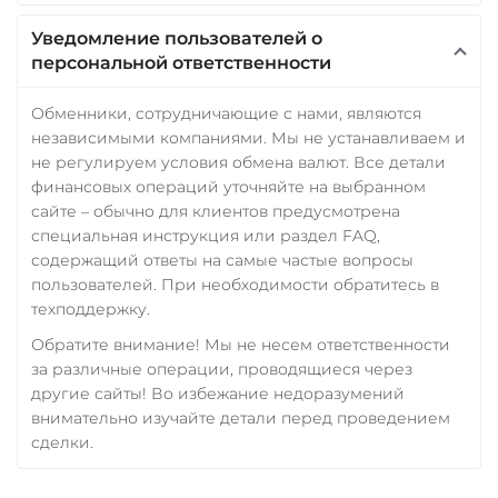
CRONOS
ARB
OP
BASE
RONIN
NEAR
Уведомление пользователей о
XLM
персональной ответственности
Utopia USD (UUSD)
Обменники, сотрудничающие с нами, являются
независимыми компаниями. Мы не устанавливаем и
VeChain (VET)
не регулируем условия обмена валют. Все детали
Verge (XVG)
финансовых операций уточняйте на выбранном
сайте – обычно для клиентов предусмотрена
WAVES
специальная инструкция или раздел FAQ,
Wrapped Bitcoin (WBTC)
содержащий ответы на самые частые вопросы
пользователей. При необходимости обратитесь в
ERC20
AVAXC
техподдержку.
Wrapped Ethereum (WETH)
Обратите внимание! Мы не несем ответственности
ERC20
AVAXC
BASE
за различные операции, проводящиеся через
CRO
RONIN
другие сайты! Во избежание недоразумений
внимательно изучайте детали перед проведением
Yearn.finance (YFI)
сделки.
Zcash (ZEC)