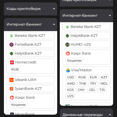
Chainlink (LINK)
BitTorrent (BTT)
ERC20
Коды криптобирж
Интернет-банкинг
Cardano (ADA)
Compound (COMP)
Интернет-банкинг
Chainlink (LINK)
Bereke Bank KZT
Cosmos (ATOM)
×
BEP20
ERC20
Bereke Bank KZT
HalykBank KZT
DASH
Compound (COMP)
ForteBank KZT
HUMO UZS
Decentraland (MANA)
Cosmos (ATOM)
HalykBank KZT
Kaspi Bank
Dogecoin (DOGE)
Cronos (CRO)
Кошелек
DOGE
Homecredit
DAI
RUB
Visa/Master
Polkadot (DOT)
ERC20
USD
RUB
EUR
KZT
DOT
Izibank UAH
AMD
THB
TRY
MDL
DASH
Ethereum (ETH)
JysanBank KZT
KGS
CNY
GEL
TJS
BEP20
ERC20
OP
Decentraland (MANA)
UZS
Kaspi Bank
ARB
Dogecoin (DOGE)
Кошелек
Авангард RUB
Ethereum Classic (ETC)
DOGE
MonoBank
Денежные переводы
Ак Барс Банк RUB