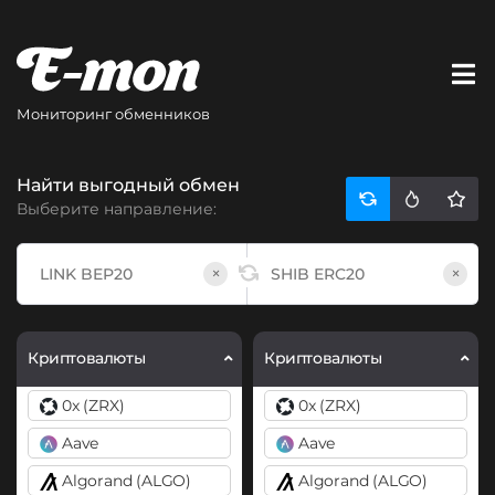
Мониторинг обменников
Найти выгодный обмен
Выберите направление:
×
×
Криптовалюты
Криптовалюты
0x (ZRX)
0x (ZRX)
Aave
Aave
Algorand (ALGO)
Algorand (ALGO)