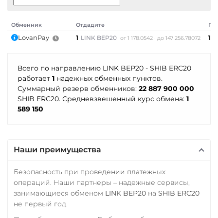
ПУМБ UAH
Uniswap (UNI)
Ontology (ONT)
ERC20
Райффайзен
Обменник
Отдадите
По
Optimism (OP)
RUB
UAH
USD Coin (USDC)
LovanPay
1
1 
LINK BEP20
от 1 178.0542
до 147 256.78072
PancakeSwap (CAKE)
ERC20
BEP20
SOL
РНКБ RUB
Polygon
ARB
OP
Pax Dollar (USDP)
Всего по направлению LINK BEP20 - SHIB ERC20
Росбанк RUB
ERC20
работает
1
надежных обменных пунктов.
Utopia USD (UUSD)
Россельхоз банк RUB
Суммарный резерв обменников:
22 887 900 000
Pepe
SHIB ERC20. Средневзвешенный курс обмена:
1
Русский Стандарт RUB
589 150
Pol (ex-MATIC)
Сбербанк
POL
ERC20
RUB
Qtum
Наши преимущества
СБП RUB
Ravencoin (RVN)
Совкомбанк RUB
Безопасность при проведении платежных
Ripple (XRP)
операций. Наши партнеры – надежные сервисы,
Счет ИП/ООО
Shib
занимающиеся обменом
LINK BEP20
на
SHIB ERC20
UAH
не первый год.
BEP20
Тинькофф