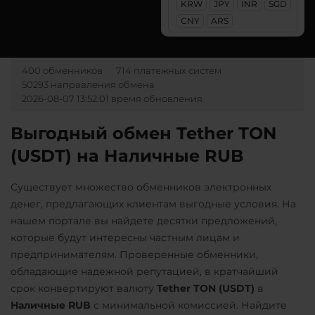
KRW
JPY
INR
SGD
Ак Барс Банк RUB
Litecoin (LTC)
StableUSD (USDS)
CNY
ARS
Альфа-Банк
Maker (MKR)
Starknet (STRK)
RUB
UAH
Monero (XMR)
Stellar (XLM)
400 обменников
714 платежных систем
CASH-IN RUB
50293 направления обмена
NEAR Protocol
Sui
Беларусбанк BYN
2026-08-07 13:52:01 время обновления
NEO
Terra (LUNA)
ВТБ Банк RUB
Выгодный обмен Tether TON
Notcoin (NOT)
Tether (USDT)
Газпромбанк RUB
(USDT) на Наличные RUB
ONDO
ERC20
TRC20
BEP20
Евразийский Банк KZT
SOL
POL
CRONOS
Ontology (ONT)
Существует множество обменников электронных
ЕРИП Расчет BYN
ARB
AVAXC
OP
денег, предлагающих клиентам выгодные условия. На
Optimism (OP)
×
TON
NEAR
Карта Unionpay CNY
нашем портале вы найдете десятки предложений,
PancakeSwap (CAKE)
которые будут интересны частным лицам и
Tether Gold (XAUt)
Карта UZCARD UZS
предпринимателям. Проверенные обменники,
Pax Dollar (USDP)
Tezos (XTZ)
Карта МИР RUB
обладающие надежной репутацией, в кратчайший
ERC20
Tron (TRX)
срок конвертируют валюту
Tether TON (USDT)
в
Любой банк
Pepe
Наличные RUB
с минимальной комиссией. Найдите
USD
RUB
EUR
UAH
TrueUSD (TUSD)