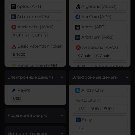
Aptos (APT)
Algorand (ALGO)
Arbitrum (ARB)
ApeCoin (APE)
Avalanche (AVAX)
Aptos (APT)
X Chain
C Chain
Arbitrum (ARB)
Basic Attention Token (BAT)
Avalanche (AVAX)
ERC20
X Chain
C Chain
Binance Coin (BNB)
Basic Attention Token (B
BEP20
BEP2
ERC20
Электронные деньги
Электронные деньги
Bitcoin (BTC)
Binance Coin (BNB)
PayPal
Alipay CNY
BTC
BEP20
AVAXC
BEP20
BEP2
USD
Capitalist
Bitcoin Cash (BCH)
Bitcoin (BTC)
USD
RUB
EUR
BTC
BEP20
OP
Bitcoin SV (BSV)
Коды криптобирж
Epay
ARB
AVAXC
Cardano (ADA)
USD
Bitcoin Cash (BCH)
Интернет-банкинг