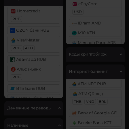
Chainlink (LINK)
ePayCore
Bitcoin SV (BSV)
ERC20
Homecredit
USD
BitTorrent (BTT)
RUB
Cosmos (ATOM)
IDram AMD
Cardano (ADA)
DAI
OZON банк RUB
M10 AZN
Chainlink (LINK)
ERC20
BEP20
Visa/Master
Mercado Pago ARS
BEP20
ERC20
RUB
AED
DASH
MoneyGo
Коды криптобирж
Chiliz (CHZ)
Decentraland (MANA)
Авангард RUB
USD
Compound (COMP)
Dogecoin (DOGE)
Альфа-Банк
Neteller
Интернет-банкинг
Cosmos (ATOM)
DOGE
RUB
USD
EUR
ATM NFC RUB
Cronos (CRO)
Polkadot (DOT)
ВТБ Банк RUB
NixMoney
ATM QR-код
DOT
Curve (CRV)
USD
Газпромбанк RUB
THB
VND
BRL
DAI
EOS
Payeer
Денежные переводы
Карта МИР RUB
Bank of Georgia GEL
ERC20
Ethereum (ETH)
USD
EUR
Любой банк
Bereke Bank KZT
BEP20
ERC20
OP
DASH
Наличные
AED
Payoneer