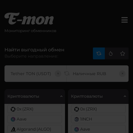
Мониторинг обменников
Найти выгодный обмен
Выберите направление:
×
×
Криптовалюты
Криптовалюты
0x (ZRX)
0x (ZRX)
Aave
1INCH
Algorand (ALGO)
Aave