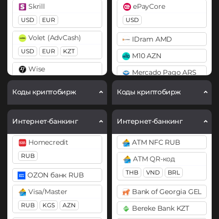
Skrill
ePayCore
BitTorrent (BTT)
Bitcoin SV (BSV)
USD
EUR
USD
Cardano (ADA)
BitTorrent (BTT)
Volet (AdvCash)
IDram AMD
Chainlink (LINK)
Cardano (ADA)
USD
EUR
KZT
M10 AZN
ERC20
Chainlink (LINK)
Wise
Mercado Pago ARS
BEP20
ERC20
Compound (COMP)
USD
MoneyGo
Коды криптобирж
Коды криптобирж
Cosmos (ATOM)
Chiliz (CHZ)
USD
RUB
Curve (CRV)
Compound (COMP)
Neteller
Интернет-банкинг
Интернет-банкинг
DASH
Cosmos (ATOM)
USD
EUR
Homecredit
ATM NFC RUB
Decentraland (MANA)
Cronos (CRO)
NixMoney
RUB
ATM QR-код
Dogecoin (DOGE)
Curve (CRV)
USD
THB
VND
BRL
OZON банк RUB
DOGE
DAI
Payeer
Visa/Master
Bank of Georgia GEL
ERC20
Polkadot (DOT)
USD
EUR
RUB
KGS
AZN
DOT
Bereke Bank KZT
DASH
Payoneer