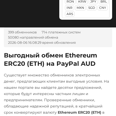
RON
KRW
JPY
BRL
Ак Барс Банк RUB
ERC20
BEP20
Monero (XMR)
INR
MXN
SGD
CNY
Альфа-Банк
Solana (SOL)
ARS
NEAR Protocol
RUB
UAH
StableUSD (USDS)
NEO
CASH-IN RUB
Starknet (STRK)
399 обменников
714 платежных систем
Notcoin (NOT)
Беларусбанк BYN
50080 направлений обмена
Stellar (XLM)
ONDO
2026-08-06 16:08:29 время обновления
ВТБ Банк RUB
Sui
Ontology (ONT)
Газпромбанк RUB
Выгодный обмен Ethereum
Sushi
Optimism (OP)
ERC20 (ETH) на PayPal AUD
Евразийский Банк KZT
Synthetix (SNX)
PancakeSwap (CAKE)
ЕРИП Расчет BYN
Существует множество обменников электронных
Terra (LUNA)
Pax Dollar (USDP)
Карта Unionpay CNY
денег, предлагающих клиентам выгодные условия. На
ERC20
Tether (USDT)
нашем портале вы найдете десятки предложений,
Карта UZCARD UZS
ERC20
TRC20
BEP20
которые будут интересны частным лицам и
Pepe
Карта МИР RUB
SOL
POL
CRONOS
предпринимателям. Проверенные обменники,
Pol (ex-MATIC)
ARB
AVAXC
OP
обладающие надежной репутацией, в кратчайший
Любой банк
POL
ERC20
TON
NEAR
срок конвертируют валюту
Ethereum ERC20 (ETH)
в
USD
RUB
EUR
UAH