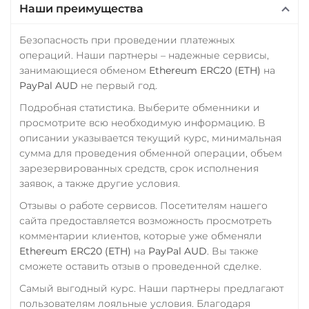
Наши преимущества
WAVES
Wrapped Bitcoin (WBTC)
Безопасность при проведении платежных
операций. Наши партнеры – надежные сервисы,
ERC20
AVAXC
занимающиеся обменом
Ethereum ERC20 (ETH)
на
Wrapped Ethereum (WET
PayPal AUD
не первый год.
ERC20
AVAXC
BASE
Подробная статистика. Выберите обменники и
CRO
RONIN
просмотрите всю необходимую информацию. В
описании указывается текущий курс, минимальная
Yearn.finance (YFI)
сумма для проведения обменной операции, объем
Zcash (ZEC)
зарезервированных средств, срок исполнения
заявок, а также другие условия.
Отзывы о работе сервисов. Посетителям нашего
сайта предоставляется возможность просмотреть
комментарии клиентов, которые уже обменяли
Ethereum ERC20 (ETH)
на
PayPal AUD
. Вы также
сможете оставить отзыв о проведенной сделке.
Самый выгодный курс. Наши партнеры предлагают
пользователям лояльные условия. Благодаря