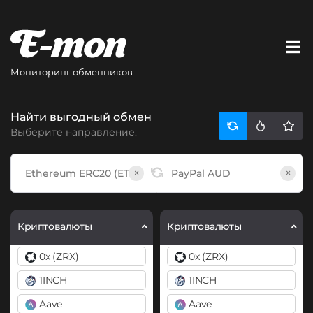
Мониторинг обменников
Найти выгодный обмен
Выберите направление:
×
×
Криптовалюты
Криптовалюты
0x (ZRX)
0x (ZRX)
1INCH
1INCH
Aave
Aave