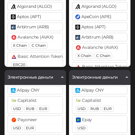
Algorand (ALGO)
Algorand (ALGO)
Aptos (APT)
ApeCoin (APE)
Arbitrum (ARB)
Aptos (APT)
Avalanche (AVAX)
Arbitrum (ARB)
X Chain
C Chain
Avalanche (AVAX)
X Chain
C Chain
Basic Attention Token (BAT)
ERC20
Basic Attention Token (B
ERC20
Binance Coin (BNB)
Электронные деньги
Электронные деньги
BEP20
Binance Coin (BNB)
Alipay CNY
Alipay CNY
BEP20
BEP2
Bitcoin (BTC)
Capitalist
Capitalist
BTC
BEP20
OP
Bitcoin (BTC)
USD
RUB
EUR
USD
RUB
EUR
ARB
AVAXC
BTC
BEP20
Lightning
Payoneer
Epay
OP
ARB
AVAXC
Bitcoin Cash (BCH)
USD
EUR
USD
Bitcoin SV (BSV)
Bitcoin Cash (BCH)