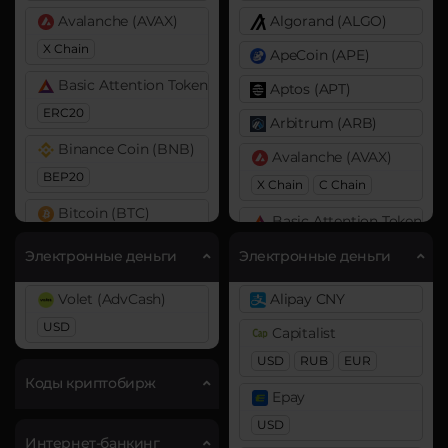
Avalanche (AVAX)
Algorand (ALGO)
X Chain
ApeCoin (APE)
Basic Attention Token (BAT)
Aptos (APT)
ERC20
Arbitrum (ARB)
Binance Coin (BNB)
Avalanche (AVAX)
BEP20
X Chain
C Chain
Bitcoin (BTC)
Basic Attention Token (B
BTC
BEP20
ERC20
Электронные деньги
Электронные деньги
Bitcoin Cash (BCH)
Binance Coin (BNB)
Volet (AdvCash)
Alipay CNY
Cardano (ADA)
BEP20
BEP2
USD
Capitalist
Chainlink (LINK)
Bitcoin (BTC)
USD
RUB
EUR
ERC20
BTC
BEP20
Lightning
Коды криптобирж
Epay
OP
ARB
AVAXC
Cosmos (ATOM)
USD
Bitcoin Cash (BCH)
Интернет-банкинг