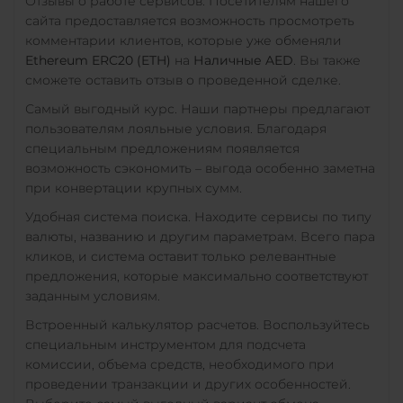
Отзывы о работе сервисов. Посетителям нашего
WAVES
сайта предоставляется возможность просмотреть
комментарии клиентов, которые уже обменяли
Wrapped Bitcoin (WBTC)
Ethereum ERC20 (ETH)
на
Наличные AED
. Вы также
ERC20
AVAXC
сможете оставить отзыв о проведенной сделке.
Wrapped Ethereum (WET
Самый выгодный курс. Наши партнеры предлагают
пользователям лояльные условия. Благодаря
ERC20
AVAXC
BASE
специальным предложениям появляется
CRO
RONIN
возможность сэкономить – выгода особенно заметна
Yearn.finance (YFI)
при конвертации крупных сумм.
Удобная система поиска. Находите сервисы по типу
Zcash (ZEC)
валюты, названию и другим параметрам. Всего пара
кликов, и система оставит только релевантные
предложения, которые максимально соответствуют
заданным условиям.
Встроенный калькулятор расчетов. Воспользуйтесь
специальным инструментом для подсчета
комиссии, объема средств, необходимого при
проведении транзакции и других особенностей.