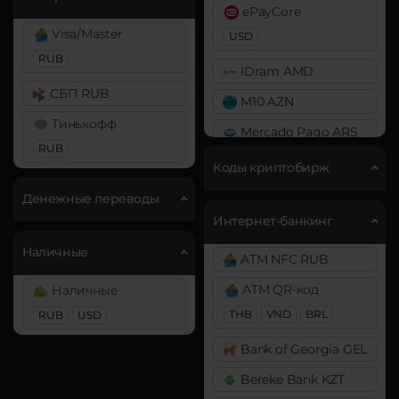
DAI
ePayCore
Bitcoin SV (BSV)
ERC20
Visa/Master
USD
BitTorrent (BTT)
RUB
DASH
IDram AMD
Cardano (ADA)
Decentraland (MANA)
СБП RUB
M10 AZN
Chainlink (LINK)
Dogecoin (DOGE)
Тинькофф
Mercado Pago ARS
BEP20
ERC20
DOGE
RUB
MoneyGo
Коды криптобирж
Chiliz (CHZ)
Polkadot (DOT)
USD
RUB
Денежные переводы
DOT
Compound (COMP)
Neteller
Интернет-банкинг
Cosmos (ATOM)
Ethereum (ETH)
USD
EUR
Наличные
ATM NFC RUB
×
BEP20
ERC20
OP
Cronos (CRO)
NixMoney
ARB
ATM QR-код
Наличные
Curve (CRV)
USD
THB
VND
BRL
RUB
Ethereum Classic (ETC)
USD
DAI
Payeer
Filecoin (FIL)
Bank of Georgia GEL
ERC20
USD
EUR
ICON (ICX)
Bereke Bank KZT
DASH
Payoneer