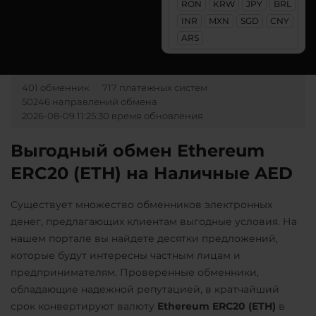
RON
KRW
JPY
BRL
Авангард RUB
Monero (XMR)
Uniswap (UNI)
INR
MXN
SGD
CNY
Ак Барс Банк RUB
ARS
ERC20
NEAR Protocol
Альфа-Банк
USD Coin (USDC)
NEO
RUB
UAH
ERC20
BEP20
SOL
401 обменник
717 платежных систем
Notcoin (NOT)
CASH-IN RUB
Polygon
ARB
OP
50246 направлений обмена
ONDO
2026-08-09 11:25:30 время обновления
Беларусбанк BYN
VeChain (VET)
Ontology (ONT)
ВТБ Банк RUB
Выгодный обмен Ethereum
Yearn.finance (YFI)
Optimism (OP)
ERC20 (ETH) на Наличные AED
Газпромбанк RUB
Zcash (ZEC)
PancakeSwap (CAKE)
Евразийский Банк KZT
Существует множество обменников электронных
Pax Dollar (USDP)
ЕРИП Расчет BYN
денег, предлагающих клиентам выгодные условия. На
ERC20
нашем портале вы найдете десятки предложений,
Карта Unionpay CNY
которые будут интересны частным лицам и
Pepe
Карта UZCARD UZS
предпринимателям. Проверенные обменники,
Pol (ex-MATIC)
обладающие надежной репутацией, в кратчайший
Карта МИР RUB
POL
ERC20
срок конвертируют валюту
Ethereum ERC20 (ETH)
в
Любой банк