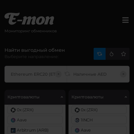
Мониторинг обменников
Найти выгодный обмен
Выберите направление:
×
×
Криптовалюты
Криптовалюты
0x (ZRX)
0x (ZRX)
Aave
1INCH
Arbitrum (ARB)
Aave