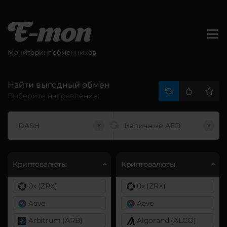
Мониторинг обменников
Найти выгодный обмен
Выберите направление:
×
×
Криптовалюты
Криптовалюты
0x (ZRX)
0x (ZRX)
Aave
Aave
Arbitrum (ARB)
Algorand (ALGO)