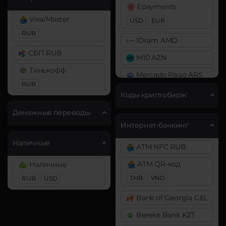
DAI
Epayments
BitTorrent (BTT)
ERC20
Visa/Master
USD
EUR
Cardano (ADA)
RUB
×
DASH
IDram AMD
Chainlink (LINK)
Decentraland (MANA)
СБП RUB
M10 AZN
BEP20
ERC20
Dogecoin (DOGE)
Тинькофф
Mercado Pago ARS
Compound (COMP)
DOGE
RUB
MoneyGo
Коды криптобирж
Cosmos (ATOM)
Polkadot (DOT)
USD
Денежные переводы
DOT
Cronos (CRO)
Neteller
Интернет-банкинг
DAI
Ethereum (ETH)
USD
EUR
Наличные
ATM NFC RUB
ERC20
BEP20
ERC20
OP
Payoneer
ARB
ATM QR-код
Наличные
Decentraland (MANA)
USD
EUR
GBP
THB
VND
RUB
Ethereum Classic (ETC)
USD
Dogecoin (DOGE)
PayPal
Filecoin (FIL)
Bank of Georgia GEL
DOGE
USD
EUR
GBP
CAD
ICON (ICX)
Bereke Bank KZT
AUD
PYUSD
Polkadot (DOT)