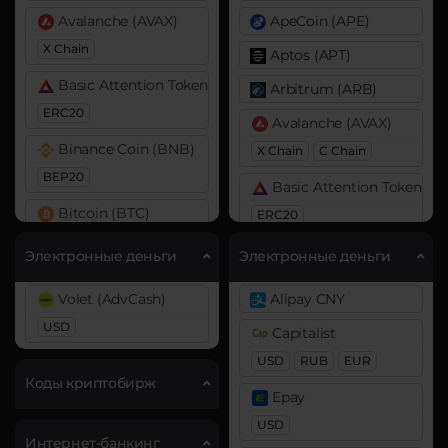
Avalanche (AVAX)
ApeCoin (APE)
X Chain
Aptos (APT)
Basic Attention Token (BAT)
Arbitrum (ARB)
ERC20
Avalanche (AVAX)
Binance Coin (BNB)
X Chain
C Chain
BEP20
Basic Attention Token (B
Bitcoin (BTC)
ERC20
BTC
BEP20
Binance Coin (BNB)
Электронные деньги
Электронные деньги
Bitcoin Cash (BCH)
BEP20
BEP2
Volet (AdvCash)
Alipay CNY
Cardano (ADA)
Bitcoin (BTC)
USD
Capitalist
BTC
BEP20
Lightning
Chainlink (LINK)
USD
RUB
EUR
OP
ARB
AVAXC
ERC20
Коды криптобирж
Epay
Bitcoin Cash (BCH)
Cosmos (ATOM)
USD
Bitcoin SV (BSV)
Интернет-банкинг