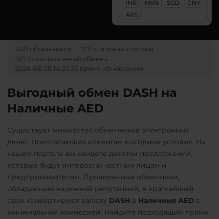
INR
MXN
SGD
CNY
Pax Dollar (USDP)
Ак Барс Банк RUB
Uniswap (UNI)
ARS
ERC20
ERC20
Альфа-Банк
RUB
CASH-IN RUB
Pepe
USD Coin (USDC)
400 обменников
717 платежных систем
ERC20
BEP20
SOL
50725 направлений обмена
Pol (ex-MATIC)
Беларусбанк BYN
2026-08-08 14:20:26 время обновления
Polygon
ARB
OP
POL
ВТБ Банк RUB
VeChain (VET)
Выгодный обмен DASH на
Qtum
Газпромбанк RUB
Наличные AED
Yearn.finance (YFI)
Ravencoin (RVN)
Евразийский Банк KZT
Zcash (ZEC)
Ripple (XRP)
ЕРИП Расчет BYN
Существует множество обменников электронных
денег, предлагающих клиентам выгодные условия. На
Shib
Карта Unionpay CNY
нашем портале вы найдете десятки предложений,
ERC20
BEP20
Карта UZCARD UZS
которые будут интересны частным лицам и
Solana (SOL)
предпринимателям. Проверенные обменники,
Карта МИР RUB
обладающие надежной репутацией, в кратчайший
StableUSD (USDS)
Любой банк
срок конвертируют валюту
DASH
в
Наличные AED
с
USD
RUB
EUR
UAH
Starknet (STRK)
минимальной комиссией. Найдите подходящий прямо