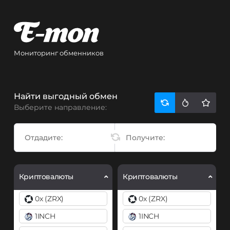
Мониторинг обменников
Найти выгодный обмен
Выберите направление:
Криптовалюты
Криптовалюты
0x (ZRX)
0x (ZRX)
1INCH
1INCH