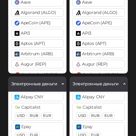
Aave
Aave
Algorand (ALGO)
Algorand (ALGO)
ApeCoin (APE)
ApeCoin (APE)
API3
API3
Aptos (APT)
Aptos (APT)
Arbitrum (ARB)
Arbitrum (ARB)
Augur (REP)
Augur (REP)
Avalanche (AVAX)
Avalanche (AVAX)
X Chain
C Chain
X Chain
C Chain
Электронные деньги
Электронные деньги
Axie Infinity (AXS)
Axie Infinity (AXS)
Alipay CNY
Alipay CNY
Balancer (BAL)
Balancer (BAL)
Capitalist
Capitalist
Band
Band
USD
RUB
EUR
USD
RUB
EUR
Basic Attention Token (BAT)
Basic Attention Token (B
Epay
Epay
BEP20
ERC20
BEP20
ERC20
USD
EUR
USD
EUR