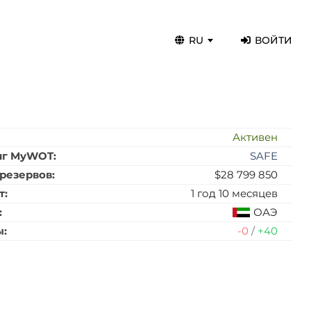
RU
ВОЙТИ
:
Активен
нг MyWOT:
SAFE
резервов:
$28 799 850
т:
1 год 10 месяцев
:
ОАЭ
ы:
-0
/
+40