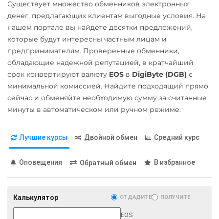
Существует множество обменников электронных
СБП RUB
денег, предлагающих клиентам выгодные условия. На
Pepe
Тинькофф
нашем портале вы найдете десятки предложений,
Pol (ex-MATIC)
которые будут интересны частным лицам и
RUB
POL
предпринимателям. Проверенные обменники,
обладающие надежной репутацией, в кратчайший
Qtum
срок конвертируют валюту
EOS
в
DigiByte (DGB)
с
Ravencoin (RVN)
минимальной комиссией. Найдите подходящий прямо
сейчас и обменяйте необходимую сумму за считанные
Ripple (XRP)
минуты в автоматическом или ручном режиме.
Shib
ERC20
BEP20
Лучшие курсы
Двойной обмен
Средний курс
Solana (SOL)
Оповещения
В избранное
Обратный обмен
Stellar (XLM)
Sui
Калькулятор
ОТДАДИТЕ
ПОЛУЧИТЕ
Terra (LUNA)
EOS
Tether (USDT)