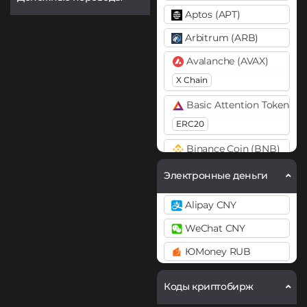
Aptos (APT)
Arbitrum (ARB)
Avalanche (AVAX)
X Chain
Basic Attention Token (B
ERC20
Binance Coin (BNB)
BEP20
BEP2
Электронные деньги
Bitcoin (BTC)
Alipay CNY
BTC
BEP20
WeChat CNY
Bitcoin Cash (BCH)
ЮMoney RUB
Cardano (ADA)
Chainlink (LINK)
Коды криптобирж
ERC20