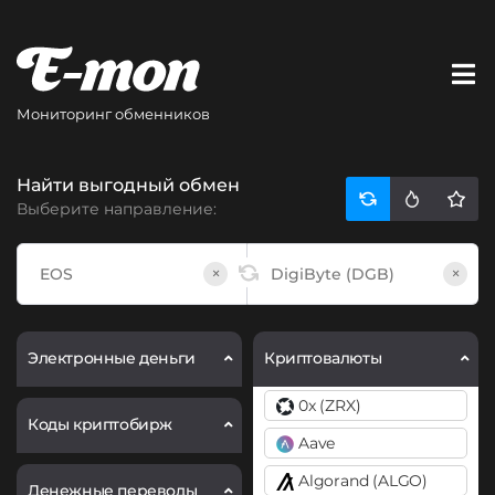
Мониторинг обменников
Найти выгодный обмен
Выберите направление:
×
×
Электронные деньги
Криптовалюты
0x (ZRX)
Коды криптобирж
Aave
Algorand (ALGO)
Денежные переводы