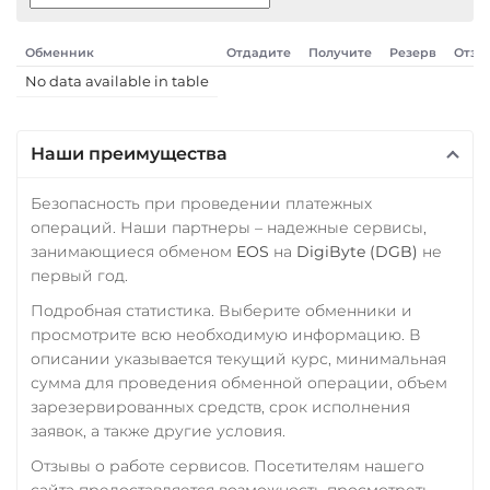
ERC20
TRC20
BEP20
SOL
ARB
AVAXC
Обменник
Отдадите
Получите
Резерв
Отзы
OP
TON
NEAR
No data available in table
Tezos (XTZ)
Наши преимущества
Tron (TRX)
TrueUSD (TUSD)
Безопасность при проведении платежных
ERC20
TRC20
операций. Наши партнеры – надежные сервисы,
занимающиеся обменом
EOS
на
DigiByte (DGB)
не
TRUMP
первый год.
Uniswap (UNI)
Подробная статистика. Выберите обменники и
просмотрите всю необходимую информацию. В
ERC20
описании указывается текущий курс, минимальная
USD Coin (USDC)
сумма для проведения обменной операции, объем
ERC20
BEP20
SOL
зарезервированных средств, срок исполнения
заявок, а также другие условия.
ARB
OP
Отзывы о работе сервисов. Посетителям нашего
VeChain (VET)
сайта предоставляется возможность просмотреть