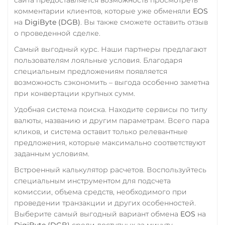
Verge (XVG)
комментарии клиентов, которые уже обменяли
EOS
на
DigiByte (DGB)
. Вы также сможете оставить отзыв
WAVES
о проведенной сделке.
Wrapped Bitcoin (WBTC)
Самый выгодный курс. Наши партнеры предлагают
ERC20
пользователям лояльные условия. Благодаря
специальным предложениям появляется
Yearn.finance (YFI)
возможность сэкономить – выгода особенно заметна
при конвертации крупных сумм.
Zcash (ZEC)
Удобная система поиска. Находите сервисы по типу
валюты, названию и другим параметрам. Всего пара
кликов, и система оставит только релевантные
предложения, которые максимально соответствуют
заданным условиям.
Встроенный калькулятор расчетов. Воспользуйтесь
специальным инструментом для подсчета
комиссии, объема средств, необходимого при
проведении транзакции и других особенностей.
Выберите самый выгодный вариант обмена
EOS
на
DigiByte (DGB)
среди доступных за минуту,