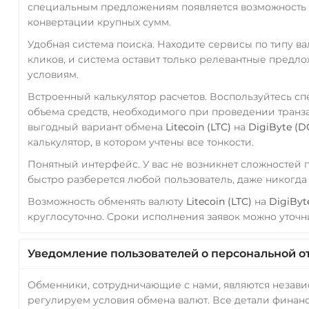
специальным предложениям появляется возможность с
конвертации крупных сумм.
Удобная система поиска. Находите сервисы по типу в
кликов, и система оставит только релевантные предл
условиям.
Встроенный калькулятор расчетов. Воспользуйтесь с
объема средств, необходимого при проведении транз
выгодный вариант обмена
Litecoin (LTC)
на
DigiByte (D
калькулятор, в котором учтены все тонкости.
Понятный интерфейс. У вас не возникнет сложностей
быстро разберется любой пользователь, даже никогд
Возможность обменять валюту
Litecoin (LTC)
на
DigiByt
круглосуточно. Сроки исполнения заявок можно уточни
Уведомление пользователей о персональной о
Обменники, сотрудничающие с нами, являются незав
регулируем условия обмена валют. Все детали финанс