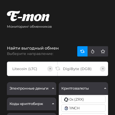
Мониторинг обменников
Найти выгодный обмен
Выберите направление:
×
×
Электронные деньги
Криптовалюты
0x (ZRX)
Коды криптобирж
1INCH