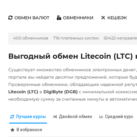
ОБМЕН ВАЛЮТ
ОБМЕННИКИ
КЕШБЭК
400 обменников
716 платежных систем
50422 направл
Выгодный обмен Litecoin (LTC) 
Существует множество обменников электронных денег
портале вы найдете десятки предложений, которые бу
Проверенные обменники, обладающие надежной репута
Litecoin (LTC)
в
DigiByte (DGB)
с минимальной комиссие
необходимую сумму за считанные минуты в автоматиче
Лучшие курсы
Двойной обмен
Средний курс
В избранное