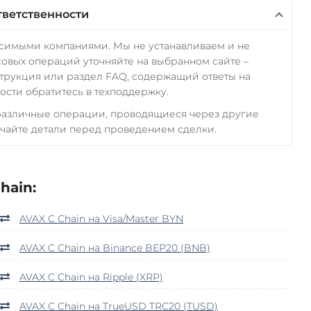
тветственности
исимыми компаниями. Мы не устанавливаем и не
овых операций уточняйте на выбранном сайте –
трукция или раздел FAQ, содержащий ответы на
сти обратитесь в техподдержку.
 различные операции, проводящиеся через другие
чайте детали перед проведением сделки.
hain:
AVAX C Chain на Visa/Master BYN
AVAX C Chain на Binance BEP20 (BNB)
AVAX C Chain на Ripple (XRP)
AVAX C Chain на TrueUSD TRC20 (TUSD)