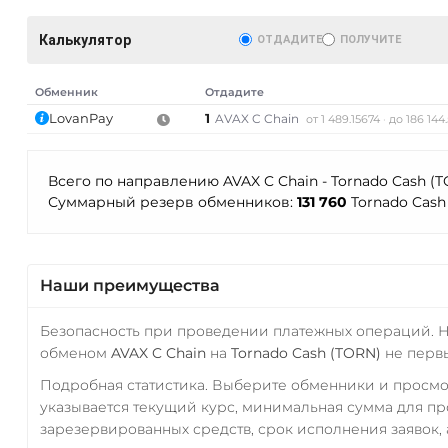
Калькулятор
ОТДАДИТЕ
ПОЛУЧИТЕ
Обменник
Отдадите
LovanPay
1
AVAX C Chain
от 1 489.15674
до 186 144
Всего по направлению AVAX C Chain - Tornado Cash (
Суммарный резерв обменников:
131 760
Tornado Cash
AT)
Наши преимущества
Безопасность при проведении платежных операций. 
обменом
AVAX C Chain
на
Tornado Cash (TORN)
не первы
Подробная статистика. Выберите обменники и просм
указывается текущий курс, минимальная сумма для п
зарезервированных средств, срок исполнения заявок, 