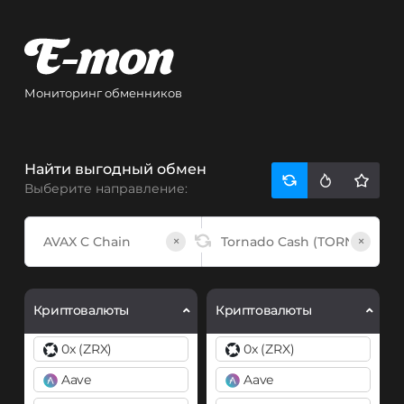
Мониторинг обменников
Найти выгодный обмен
Выберите направление:
×
×
Криптовалюты
Криптовалюты
0x (ZRX)
0x (ZRX)
Aave
Aave