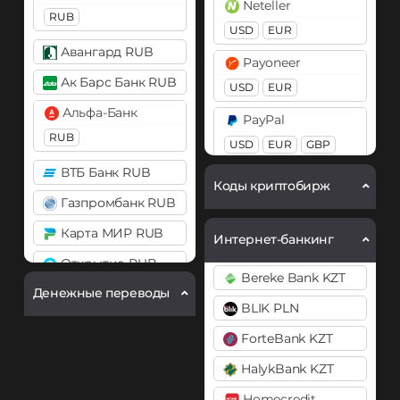
Neteller
Bitcoin SV (BSV)
RUB
Chainlink (LINK)
USD
EUR
Cardano (ADA)
BEP20
ERC20
Авангард RUB
Payoneer
Chainlink (LINK)
Compound (COMP)
Ак Барс Банк RUB
USD
EUR
BEP20
ERC20
Cosmos (ATOM)
Альфа-Банк
PayPal
Compound (COMP)
RUB
DASH
USD
EUR
GBP
Cosmos (ATOM)
AUD
PYUSD
Decentraland (MANA)
ВТБ Банк RUB
Коды криптобирж
DASH
PaySera
Dogecoin (DOGE)
Газпромбанк RUB
Decentraland (MANA)
EUR
DOGE
Карта МИР RUB
Интернет-банкинг
Dogecoin (DOGE)
Polkadot (DOT)
Pix BRL
Открытие RUB
Bereke Bank KZT
DOGE
DOT
Revolut
Денежные переводы
Почта Банк RUB
BLIK PLN
Polkadot (DOT)
EUR
USD
GBP
Ethereum (ETH)
Промсвязьбанк RUB
DOT
ForteBank KZT
BEP20
ERC20
OP
Skrill
Райффайзен
ARB
Ethereum (ETH)
HalykBank KZT
USD
EUR
RUB
BEP20
ERC20
OP
Ethereum Classic (ETC)
Homecredit