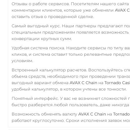
Отзывы о работе сервисов. Посетителям нашего сайта
комментарии клиентов, которые уже обменяли
AVAX C
оставить отзыв о проведенной сделке.
Самый выгодный курс. Наши партнеры предлагают пол
специальным предложениям появляется возможность с
конвертации крупных сумм.
Удобная система поиска. Находите сервисы по типу в
кликов, и система оставит только релевантные предл
условиям.
Встроенный калькулятор расчетов. Воспользуйтесь с
объема средств, необходимого при проведении транз
выгодный вариант обмена
AVAX C Chain
на
Tornado Cas
удобный калькулятор, в котором учтены все тонкости.
Понятный интерфейс. У вас не возникнет сложностей
быстро разберется любой пользователь, даже никогд
Возможность обменять валюту
AVAX C Chain
на
Tornado
работают круглосуточно. Сроки исполнения заявок мож