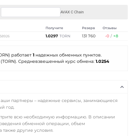
AVAX C Chain
Получите
Резерв
Отзывы
1.0297
131 760
-0
/
+8
TORN
.58926
TORN) работает
1
надежных обменных пунктов.
 (TORN). Средневзвешенный курс обмена:
1.0254
Наши партнеры – надежные сервисы, занимающиеся
й год.
отрите всю необходимую информацию. В описании
роведения обменной операции, объем
а также другие условия.