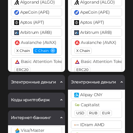
Algorand (ALGO)
Algorand (ALGO)
ApeCoin (APE)
ApeCoin (APE)
Aptos (APT)
Aptos (APT)
Arbitrum (ARB)
Arbitrum (ARB)
Avalanche (AVAX)
Avalanche (AVAX)
×
X Chain
C Chain
X Chain
Basic Attention Token (BAT)
Basic Attention Token (B
ERC20
ERC20
Binance Coin (BNB)
Binance Coin (BNB)
Электронные деньги
Электронные деньги
BEP20
BEP20
Alipay CNY
Bitcoin (BTC)
Bitcoin (BTC)
Коды криптобирж
Capitalist
BTC
BTC
BEP20
OP
USD
RUB
EUR
ARB
AVAXC
Интернет-банкинг
Bitcoin Cash (BCH)
IDram AMD
Bitcoin Cash (BCH)
Cardano (ADA)
Visa/Master