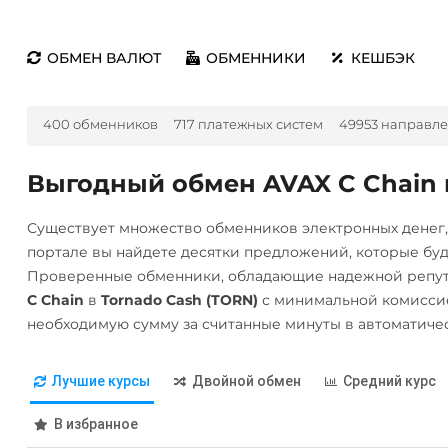
ОБМЕН ВАЛЮТ
ОБМЕННИКИ
КЕШБЭК
400 обменников
717 платежных систем
49953 направл
Выгодный обмен AVAX C Chain 
Существует множество обменников электронных денег
портале вы найдете десятки предложений, которые бу
Проверенные обменники, обладающие надежной репут
C Chain
в
Tornado Cash (TORN)
с минимальной комиссие
необходимую сумму за считанные минуты в автоматиче
Лучшие курсы
Двойной обмен
Средний курс
В избранное